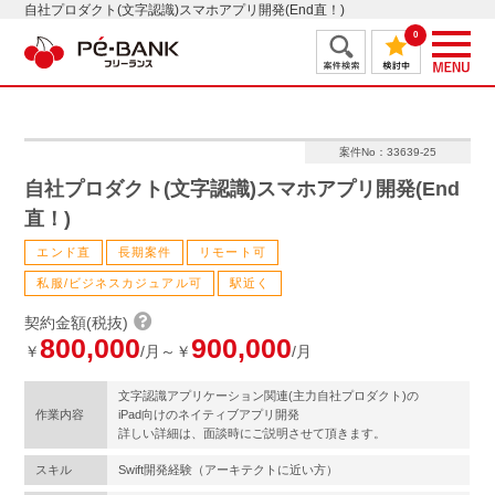
自社プロダクト(文字認識)スマホアプリ開発(End直！)
0
案件No：33639-25
自社プロダクト(文字認識)スマホアプリ開発(End
直！)
エンド直
長期案件
リモート可
私服/ビジネスカジュアル可
駅近く
契約金額(税抜)
800,000
900,000
￥
/月～￥
/月
文字認識アプリケーション関連(主力自社プロダクト)の
作業内容
iPad向けのネイティブアプリ開発
詳しい詳細は、面談時にご説明させて頂きます。
スキル
Swift開発経験（アーキテクトに近い方）