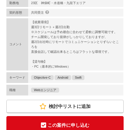
勤務地
23区 神保町・水道橋・九段下エリア
契約形態
共同受注
【就業環境】
週3日リモート＋週2日出勤
※スケジュールは予め都合に合わせて柔軟に調整可能です。
チーム開発しており規律がしっかりしておりますが、
週2日出社時にリモートでコミュニケーションとりずらいとこ
コメント
ろを
直接会話して確認出来るところはフラットな環境です。
【貸与物】
・PC（基本的にWindows）
キーワード
Objective-C
Android
Swift
職種
Webエンジニア
検討中リストに追加
この案件に申し込む