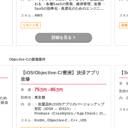
わる ・各種SaaSの実装、維持管理、改善 ・
SaaSの効率化・高度化のためのエンジニア
リング ・SaaSのシステム課題・障害に対す
スキル：
AWS
スキ
る対策の計画と実装 ・社内NWやオンプレサ
ーバの運用保守 ・拠点のネットワーク配備担
リモート可
高単
当
詳細を見る
Objective-Cの新着案件
【iOS/Objective-C/豊洲】決済アプリ
【S
改修
単 
75
85
単 価：
万円～
万円
勤務
勤務地：
東京都
ため
内 
を担当
内 容：
・加盟店向けiOSアプリのバージョンアップ
対応（iOS9 → iOS13） ・
スキ
Firebase（Crashlytics／App Check）の導
入対応 ・設計／実装／テスト対応 など
スキル：
Kotlin , Objective-C , C++ , iOS