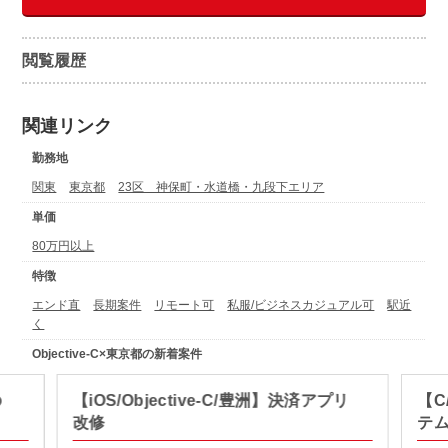
閲覧履歴
関連リンク
勤務地
関東
東京都
23区 神保町・水道橋・九段下エリア
単価
80万円以上
特徴
エンド直
長期案件
リモート可
私服/ビジネスカジュアル可
駅近
く
Objective-C×東京都の新着案件
の
【iOS/Objective-C/豊洲】決済アプリ
【C
改修
テ