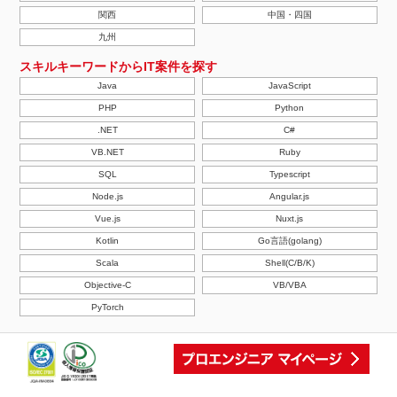
関西
中国・四国
九州
スキルキーワードからIT案件を探す
Java
JavaScript
PHP
Python
.NET
C#
VB.NET
Ruby
SQL
Typescript
Node.js
Angular.js
Vue.js
Nuxt.js
Kotlin
Go言語(golang)
Scala
Shell(C/B/K)
Objective-C
VB/VBA
PyTorch