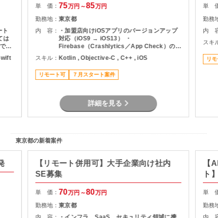
75
85
単 価：
単 
万円～
万円
勤務地：
東京都
勤務
ート
内 容：
・加盟店向けiOSアプリのバージョンアップ
内 
ては
対応（iOS9 → iOS13） ・
スキ
でご
Firebase（Crashlytics／App Check）の導
入対応 ・設計／実装／テスト対応 など
Swift
スキル：
Kotlin , Objective-C , C++ , iOS
リモ
リモート可
７月スタート案件
詳細を見る
東京都の新着案件
発
【リモート併用可】大手企業向け社内
【A
SE募集
ト
70
80
単 価：
単 
万円～
万円
勤務地：
東京都
勤務
内 容：
・インフラ、SaaS、セキュリティ領域に携
内 