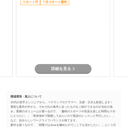
リモート可
７月スタート案件
詳細を見る
職場環境・風土について
20代の若手エンジニアから、ベテランプログラマー、主婦・主夫も歓迎します！
豊富な案件の中から、それぞれの条件に合ったものをご紹介できるのが当社の強
み。業務のボリュームが選べるので、「趣味のスポーツや音楽を楽しむ時間も十分
にとりたい。」「将来海外で勤務してみたいので英語のレッスンと平行したい。」
など、自分らしいワークライフバランスが保てます。
案件も様々なので、「前職ではJavaを極めたのでここでも活かしたい。」という方