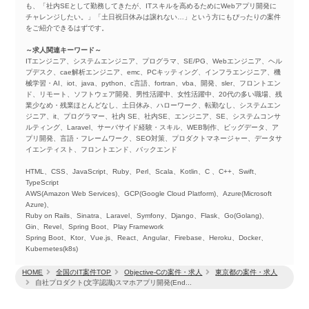
も、「社内SEとして勤務してきたが、ITスキルを高めるためにWebアプリ開発に
チャレンジしたい。」「土日祝日休みは譲れない…」という方にもぴったりの案件
をご紹介できるはずです。
～求人関連キーワード～
ITエンジニア、システムエンジニア、プログラマ、SE/PG、Webエンジニア、ヘル
プデスク、cae解析エンジニア、emc、PCキッティング、インフラエンジニア、機
械学習・AI、iot、java、python、c言語、fortran、vba、開発、sler、フロントエン
ド、リモート、ソフトウェア開発、男性活躍中、女性活躍中、20代の多い職場、残
業少なめ・残業ほとんどなし、土日休み、ハローワーク、転勤なし、システムエン
ジニア、it、プログラマー、社内 SE、社内SE、エンジニア、SE、システムコンサ
ルティング、Laravel、サーバサイド経験・スキル、WEB制作、ビッグデータ、ア
プリ開発、言語・フレームワーク、SEO対策、プロダクトマネージャー、データサ
イエンティスト、フロントエンド、バックエンド
HTML、CSS、JavaScript、Ruby、Perl、Scala、Kotlin、C 、C++、Swift、
TypeScript
AWS(Amazon Web Services)、GCP(Google Cloud Platform)、Azure(Microsoft
Azure)、
Ruby on Rails、Sinatra、Laravel、Symfony、Django、Flask、Go(Golang)、
Gin、Revel、Spring Boot、Play Framework
Spring Boot、Ktor、Vue.js、React、Angular、Firebase、Heroku、Docker、
Kubernetes(k8s)
HOME
全国のIT案件TOP
Objective-Cの案件・求人
東京都の案件・求人
自社プロダクト(文字認識)スマホアプリ開発(End...