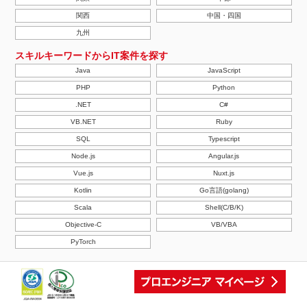
関西
中国・四国
九州
スキルキーワードからIT案件を探す
Java
JavaScript
PHP
Python
.NET
C#
VB.NET
Ruby
SQL
Typescript
Node.js
Angular.js
Vue.js
Nuxt.js
Kotlin
Go言語(golang)
Scala
Shell(C/B/K)
Objective-C
VB/VBA
PyTorch