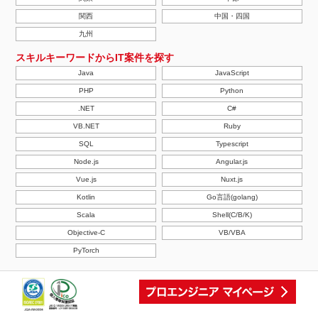
関西
中国・四国
九州
スキルキーワードからIT案件を探す
Java
JavaScript
PHP
Python
.NET
C#
VB.NET
Ruby
SQL
Typescript
Node.js
Angular.js
Vue.js
Nuxt.js
Kotlin
Go言語(golang)
Scala
Shell(C/B/K)
Objective-C
VB/VBA
PyTorch