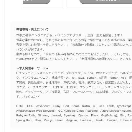
職場環境・風土について
20代の若手エンジニアから、ベテランプログラマー、主婦・主夫も歓迎します！
豊富な案件の中から、それぞれの条件に合ったものをご紹介できるのが当社の強み。業
音楽を楽しむ時間も十分にとりたい。」「将来海外で勤務してみたいので英語のレッス
バランスが保てます。
案件も様々なので、「前職ではJavaを極めたのでここでも活かしたい。」という方も、
ためにWebアプリ開発にチャレンジしたい。」「土日祝日休みは譲れない…」という
～求人関連キーワード～
ITエンジニア、システムエンジニア、プログラマ、SE/PG、Webエンジニア、ヘルプデ
グ、インフラエンジニア、機械学習・AI、iot、java、python、c言語、fortran、v
ア開発、男性活躍中、女性活躍中、20代の多い職場、残業少なめ・残業ほとんどなし
ジニア、it、プログラマー、社内 SE、社内SE、エンジニア、SE、システムコンサルティ
制作、ビッグデータ、アプリ開発、言語・フレームワーク、SEO対策、プロダクトマ
ド、バックエンド
HTML、CSS、JavaScript、Ruby、Perl、Scala、Kotlin、C 、C++、Swift、TypeScript
AWS(Amazon Web Services)、GCP(Google Cloud Platform)、Azure(Microsoft Azure
Ruby on Rails、Sinatra、Laravel、Symfony、Django、Flask、Go(Golang)、Gin、Rev
Spring Boot、Ktor、Vue.js、React、Angular、Firebase、Heroku、Docker、Kubernet