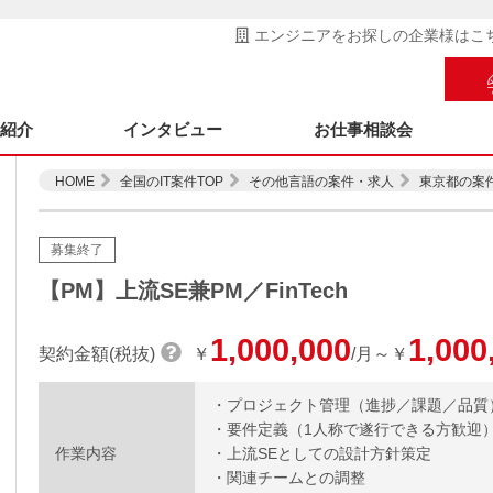
エンジニアをお探しの企業様はこ
ス紹介
インタビュー
お仕事相談会
HOME
全国のIT案件TOP
その他言語の案件・求人
東京都の案
募集終了
【PM】上流SE兼PM／FinTech
1,000,000
1,000
契約金額(税抜)
￥
/月～￥
・プロジェクト管理（進捗／課題／品質
・要件定義（1人称で遂行できる方歓迎
作業内容
・上流SEとしての設計方針策定
・関連チームとの調整