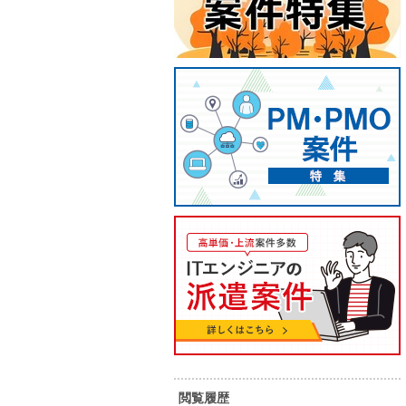
【PM/基本リモート】通信キャリ
【PM
ア向け統括PM・進行管理案件
ティア
80
90
単 価：
単 価：
万円～
万円
勤務地：
東京都
勤務地：
閲覧履歴