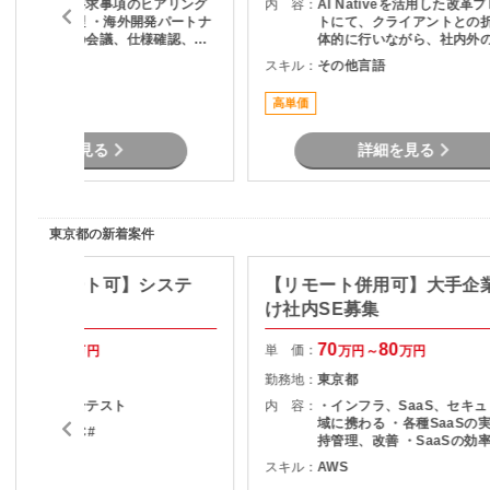
・顧客要望、要求事項のヒアリング
内 容：
AI Nativeを活用した改革
および要件整理 ・海外開発パートナ
トにて、クライアントとの
ーとの英語での会議、仕様確認、各
体的に行いながら、社内外
種調整 ・開発ベンダー成果物（設計
をリードし、論点設計・課
その他言語
スキル：
その他言語
書等）のレビュー ・開発見積内容、
を通じてタスクや意思決定
工数妥当性の確認 ・仕様変更時の影
ただくPMO／戦略コンサル
高単価
響範囲整理および関係者調整 ・進
ジションです。
捗、課題、リスク管理 ・顧客向け説
明資料、報告資料作成 ・顧客および
詳細を見る
詳細を見る
開発ベンダーとの各種折衝と調整
東京都の新着案件
Java/リモート可】システ
【リモート併用可】大手企
け社内SE募集
70
75
70
80
単 価：
万円～
万円
万円～
万円
東京都
勤務地：
東京都
基本設計～総合テスト
内 容：
・インフラ、SaaS、セキ
域に携わる ・各種SaaSの
ava , .NET , C#
持管理、改善 ・SaaSの効
度化のためのエンジニアリン
スキル：
AWS
リモート可
SaaSのシステム課題・障