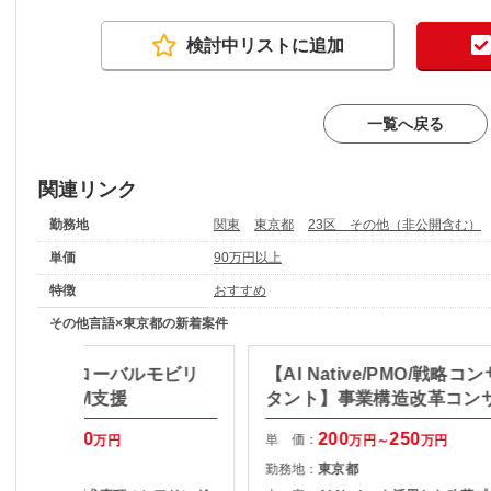
検討中リストに追加
一覧へ戻る
関連リンク
勤務地
関東
東京都
23区 その他（非公開含む）
単価
90万円以上
特徴
おすすめ
その他言語×東京都の新着案件
O/長期】グローバルモビリ
【AI Native/PMO/戦略コ
プリ開発PM支援
タント】事業構造改革コン
100
100
200
250
単 価：
万円～
万円
万円～
万円
東京都
勤務地：
東京都