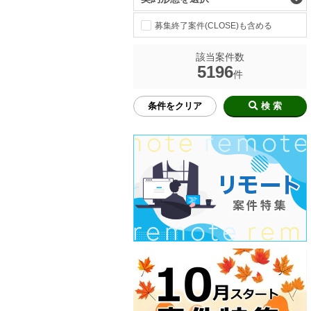
募集終了案件(CLOSE)も含める
該当案件数
5196
件
条件をクリア
検 索