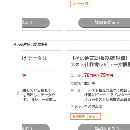
対策の計画と実装 ・社内N
リモート可
プレサーバの運用保守 ・拠
トワーク配備担当
詳細を見る
詳細を見る
その他言語の新着案件
】自治体向け データ分
【その他言語/長期/高単価
用支援
テスト仕様書レビュー支援
40
50
70
75
単 価：
万円～
万円
万円～
万円
山口県
勤務地：
愛知県
地方自治体が運用している福祉サー
内 容：
・テスト観点に基づく結合
ビス関連データを活用し、データ分
様書レビュー ・各ベンダー
析を担当頂きます。 また、一部業務
されたテスト仕様書の品質確
の運用支援も担当となる可能性があ
スト観点の妥当性チェック 
その他言語
スキル：
その他言語
す。 担当頂く業務内容として デ
項の整理およびレビュー結
ータの抽出・集計・分析 統計資料の
ードバック ・プロジェクト
長期案件
駅近く
作成 問い合わせ対応 マニュアル作成
の調整・コミュニケーショ
など
詳細を見る
詳細を見る