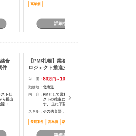
Wやオン
ただくPMO／戦略コンサルタントポ
高単価
最新技術
点のネッ
ジションです。
詳細を見る
】結合
【PM/札幌】業務システム刷新プ
【AI N
案件
ロジェクト推進支援
タント
80
100
単 価：
単 価：
万円～
万円
勤務地：
北海道
勤務地：
テスト仕
内 容：
PMとして業務システム刷新プロジェ
内 容：
から提出
クトの推進に携わっていただきま
認 ・テ
す。 主に下記業務をご担当いただき
・指摘事
ます。 ・顧客との要件整理・課題整
スキル：
その他言語 , DX
スキル：
果のフィ
理 ・プロジェクト計画の策定および
関係者と
進捗管理 ・開発チームとの調整およ
長期案件
高単価
駅近く
高単価
ン
びマネジメント ・品質、課題、リス
ク管理 ・関係者向け資料作成および
各種報告 ・要件定義からリリースま
詳細を見る