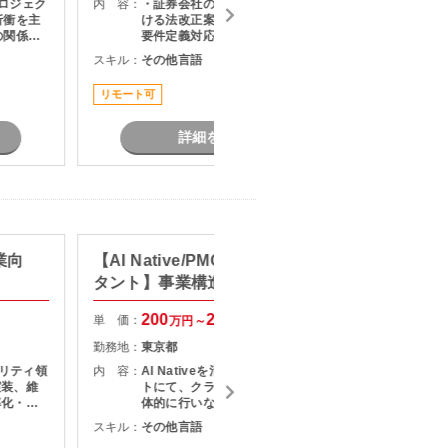
プロジェク
内 容：
・証券会社のサービス企画部門にお
内 容：
折衝を主
ける法改正案件の推進 ・上流工程の
の関係者
要件定義対応 ・案件の進捗管理
題構造化
スキル：
その他言語
スキル：
を推進い
タントポ
リモート可
長期案件
詳細を見る
業向
【AI Native/PMO/戦略コンサル
【web
タント】事業構造改革コンサル
ト】生
ション
200
250
単 価：
単 価：
万円～
万円
勤務地：
東京都
勤務地：
ュリティ領
内 容：
AI Nativeを活用した改革プロジェク
内 容：
実装、維
トにて、クライアントとの折衝を主
率化・高
体的に行いながら、社内外の関係者
グ ・
をリードし、論点設計・課題構造化
スキル：
その他言語
スキル：
P
害に対する
を通じてタスクや意思決定を推進い