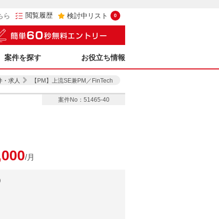
閲覧履歴
ちら
検討中リスト
0
案件を探す
お役立ち情報
件・求人
【PM】上流SE兼PM／FinTech
案件No：51465-40
,000
/月
）
）