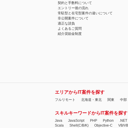
契約と手数料について
エントリー後の流れ
常駐型と在宅型案件の違いについて
非公開案件について
適正な請負
よくあるご質問
紹介奨励金制度
エリアからIT案件を探す
フルリモート
北海道・東北
関東
中部
スキルキーワードからIT案件を探す
Java
JavaScript
PHP
Python
.NET
Scala
Shell(C/B/K)
Objective-C
VB/V