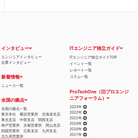
インタビュー
ITエンジニア独立ガイド
エンジニアインタビュー
ITエンジニア独立ガイドTOP
企業インタビュー
イベント一覧
レポート一覧
新着情報
コラム一覧
ニュース一覧
ProTechOne（旧プロエンジ
ニアフォーラム）
全国の拠点
2023年
全国の拠点一覧
2022年
東京本社
横浜営業所
北海道支店
2021年
東北支店
中部支店
関西支店
2019年
神戸営業所
京都営業所
岡山支店
2018年
四国営業所
広島支店
九州支店
2017年
北九州営業所