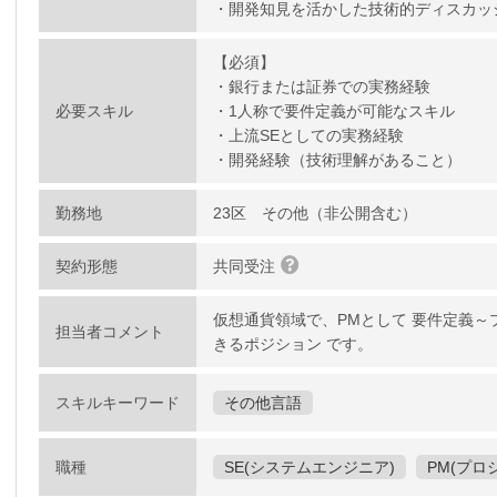
・開発知見を活かした技術的ディスカッ
【必須】
・銀行または証券での実務経験
必要スキル
・1人称で要件定義が可能なスキル
・上流SEとしての実務経験
・開発経験（技術理解があること）
勤務地
23区 その他（非公開含む）
契約形態
共同受注
仮想通貨領域で、PMとして 要件定義
担当者コメント
きるポジション です。
スキルキーワード
その他言語
職種
SE(システムエンジニア)
PM(プロ