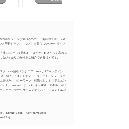
での推進支援
務のボリュームが選べるので、「趣味のスポーツや
ンと平行したい。」など、自分らしいワークライフ
「社内SEとして勤務してきたが、ITスキルを高める
方にもぴったりの案件をご紹介できるはずです。
スク、cae解析エンジニア、emc、PCキッティン
ba、開発、sler、フロントエンド、リモート、ソフトウェ
、土日休み、ハローワーク、転勤なし、システムエン
ング、Laravel、サーバサイド経験・スキル、WEB
ネージャー、データサイエンティスト、フロントエン
)、
el、Spring Boot、Play Framework
es(k8s)