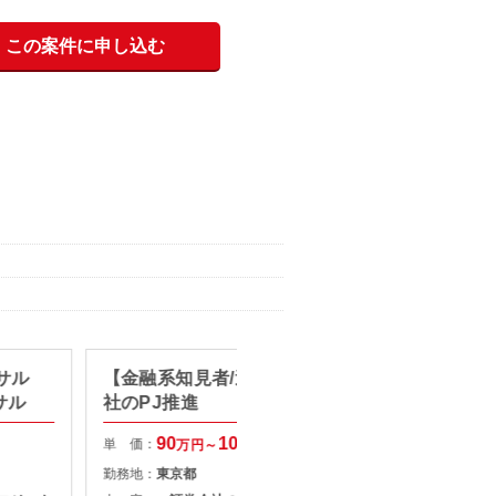
この案件に申し込む
ンサル
【金融系知見者/週1出社】証券会
【リモ
サル
社のPJ推進
AI活
90
100
単 価：
単 価：
万円～
万円
勤務地：
東京都
勤務地：