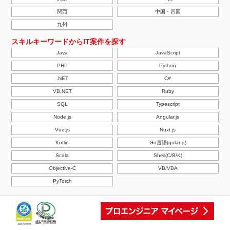
関西
中国・四国
九州
スキルキーワードからIT案件を探す
Java
JavaScript
PHP
Python
.NET
C#
VB.NET
Ruby
SQL
Typescript
Node.js
Angular.js
Vue.js
Nuxt.js
Kotlin
Go言語(golang)
Scala
Shell(C/B/K)
Objective-C
VB/VBA
PyTorch