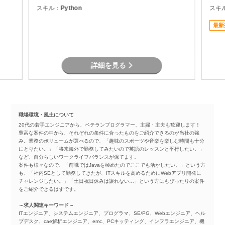
r）を
を担当頂きます。
スキル：
Python
スキ
た要件
最新
詳細を見る
職場環境・風土について
20代の若手エンジニアから、ベテランプログラマー、主婦・主夫も歓迎します！
豊富な案件の中から、それぞれの条件に合ったものをご紹介できるのが当社の強
み。業務のボリュームが選べるので、「趣味のスポーツや音楽を楽しむ時間も十分
にとりたい。」「将来海外で勤務してみたいので英語のレッスンと平行したい。」
など、自分らしいワークライフバランスが保てます。
案件も様々なので、「前職ではJavaを極めたのでここでも活かしたい。」という方
も、「社内SEとして勤務してきたが、ITスキルを高めるためにWebアプリ開発に
チャレンジしたい。」「土日祝日休みは譲れない…」という方にもぴったりの案件
をご紹介できるはずです。
～求人関連キーワード～
ITエンジニア、システムエンジニア、プログラマ、SE/PG、Webエンジニア、ヘル
プデスク、cae解析エンジニア、emc、PCキッティング、インフラエンジニア、機