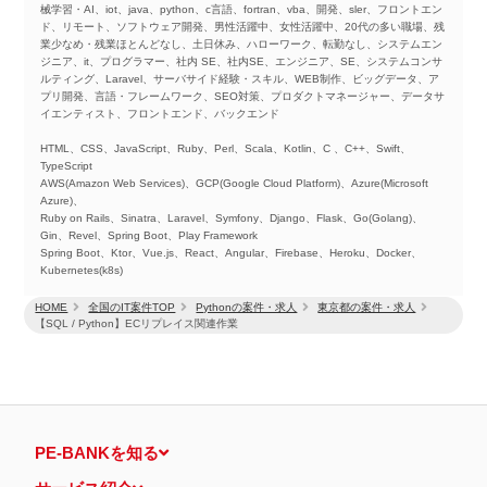
械学習・AI、iot、java、python、c言語、fortran、vba、開発、sler、フロントエン
ド、リモート、ソフトウェア開発、男性活躍中、女性活躍中、20代の多い職場、残
業少なめ・残業ほとんどなし、土日休み、ハローワーク、転勤なし、システムエン
ジニア、it、プログラマー、社内 SE、社内SE、エンジニア、SE、システムコンサ
ルティング、Laravel、サーバサイド経験・スキル、WEB制作、ビッグデータ、ア
プリ開発、言語・フレームワーク、SEO対策、プロダクトマネージャー、データサ
イエンティスト、フロントエンド、バックエンド
HTML、CSS、JavaScript、Ruby、Perl、Scala、Kotlin、C 、C++、Swift、
TypeScript
AWS(Amazon Web Services)、GCP(Google Cloud Platform)、Azure(Microsoft
Azure)、
Ruby on Rails、Sinatra、Laravel、Symfony、Django、Flask、Go(Golang)、
Gin、Revel、Spring Boot、Play Framework
Spring Boot、Ktor、Vue.js、React、Angular、Firebase、Heroku、Docker、
Kubernetes(k8s)
HOME
全国のIT案件TOP
Pythonの案件・求人
東京都の案件・求人
【SQL / Python】ECリプレイス関連作業
PE-BANKを知る