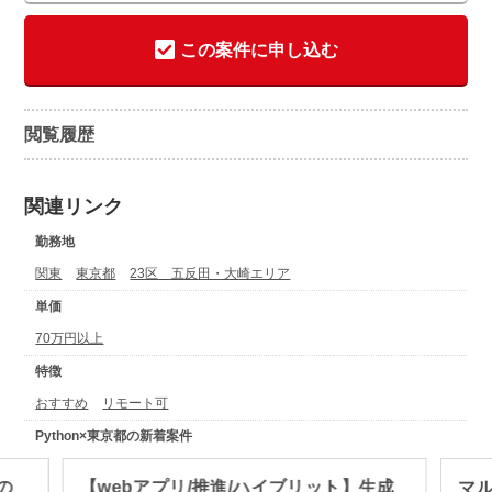
この案件に申し込む
閲覧履歴
関連リンク
勤務地
関東
東京都
23区 五反田・大崎エリア
単価
70万円以上
特徴
おすすめ
リモート可
Python×東京都の新着案件
の
【webアプリ/推進/ハイブリット】生成
マ