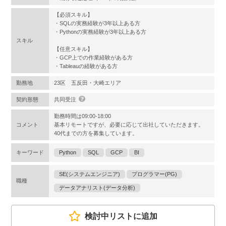
【必須スキル】
・SQLの実務経験が3年以上ある方
・Pythonの実務経験が3年以上ある方
スキル
【任意スキル】
・GCP上での作業経験がある方
・Tableauの経験がある方
勤務地
23区 五反田・大崎エリア
契約形態
共同受注
勤務時間は09:00-18:00
コメント
基本リモートですが、必要に応じて出社していただきます。
40代までの方を募集しています。
キーワード
Python
SQL
GCP
BI
SE(システムエンジニア)
プログラマー(PG)
職種
データアナリスト(データ分析)
検討中リストに追加