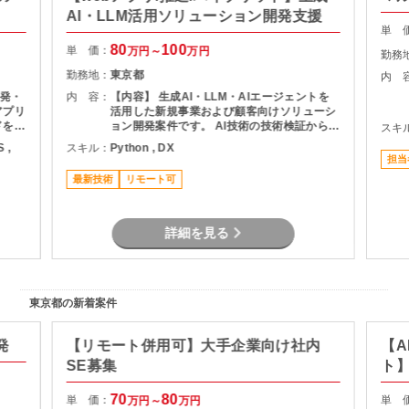
AI・LLM活用ソリューション開発支援
単 
80
100
単 価：
万円～
万円
勤務
勤務地：
東京都
内 
発・
内 容：
【内容】 生成AI・LLM・AIエージェントを
アプリ
活用した新規事業および顧客向けソリューシ
ドを中
ョン開発案件です。 AI技術の技術検証から設
スキ
フロ
計・実装・評価までを一貫して担当いただ
S ,
スキル：
Python , DX
装・
き、PoCフェーズだけでなく本番運用を見据
担当
よび運
えたシステム開発にも携わっていただきま
最新技術
リモート可
したシ
す。
詳細を見る
東京都の新着案件
発
【リモート併用可】大手企業向け社内
【A
SE募集
ト
70
80
単 価：
単 
万円～
万円