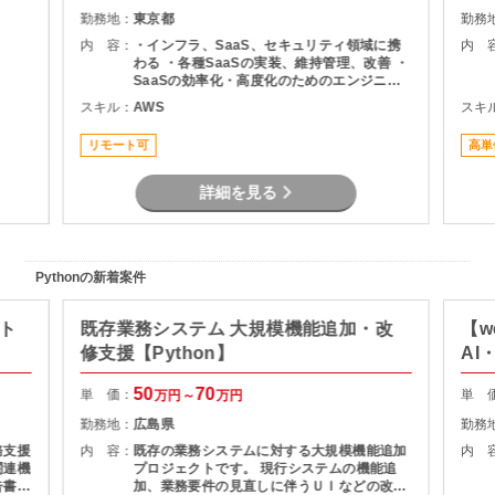
勤務地：
東京都
勤務
内 容：
・インフラ、SaaS、セキュリティ領域に携
内 
わる ・各種SaaSの実装、維持管理、改善 ・
SaaSの効率化・高度化のためのエンジニア
リング ・SaaSのシステム課題・障害に対す
スキル：
AWS
スキ
る対策の計画と実装 ・社内NWやオンプレサ
ーバの運用保守 ・拠点のネットワーク配備担
リモート可
高単
当
詳細を見る
Pythonの新着案件
クト
既存業務システム 大規模機能追加・改
【w
修支援【Python】
AI
50
70
単 価：
単 
万円～
万円
勤務地：
広島県
勤務
務支援
内 容：
既存の業務システムに対する大規模機能追加
内 
関連機
プロジェクトです。 現行システムの機能追
告書作
加、業務要件の見直しに伴うＵＩなどの改修