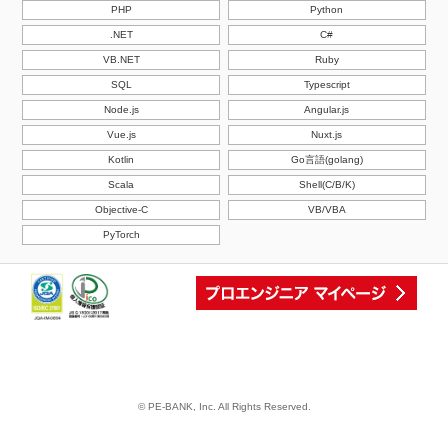
PHP
Python
.NET
C#
VB.NET
Ruby
SQL
Typescript
Node.js
Angular.js
Vue.js
Nuxt.js
Kotlin
Go言語(golang)
Scala
Shell(C/B/K)
Objective-C
VB/VBA
PyTorch
© PE-BANK, Inc. All Rights Reserved.