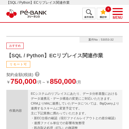
【SQL / Python】ECリプレイス関連作業
0
案件No：53053-32
おすすめ
【SQL / Python】ECリプレイス関連作業
リモート可
契約金額(税抜)
750,000
850,000
￥
/月～￥
/月
ECシステムのリプレイスにあたり、データ分析基盤における
データ連携元・データ構造の変更にご対応いただきます。
CRMよりMAに連携していたデータについては、BigQueryより
連携するスキームに変更予定です。
作業内容
主に下記業務に携わっていただきます。
・新EC仕様の確認（現行ファイルレイアウトとの差分確認）
・連携ファイル単位での影響有無整理
・既存取込処理（ETL）の微調整