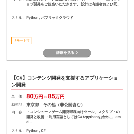
ョブ開発をご担当いただきます。 設計は有識者および既…
スキル：
Python , パブリッククラウド
リモート可
詳細を見る
【C#】コンテンツ開発を支援するアプリケーショ
ン開発
80
85
単 価：
万円～
万円
勤務地：
東京都 その他（非公開含む）
・コンシューマゲーム開発環境向けツール、スクリプトの
内 容：
開発と改善 ・利用言語としてはC#やpythonを始めに、cm
d…
スキル：
Python , C#