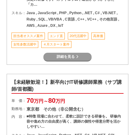
「カ…
スキル：
Java , JavaScript , PHP , Python , .NET , C# , VB.NET ,
Ruby , SQL , VB/VBA , C言語 , C++ , VC++ , その他言語 ,
AWS , Azure , DX , IoT
担当者オススメ案件
エンド直
20代活躍中
高単価
女性多数活躍中
４月スタート案件
詳細を見る
【未経験歓迎！】新卒向けIT研修講師業務（サブ講
師/首都圏)
70
80
単 価：
万円～
万円
勤務地：
東京都 その他（非公開含む）
■特徴 現場に合わせて、柔軟に設計できる研修を。 研修内
内 容：
容や進め方の自由度が高く、講師の個性や得意分野を活か
しやすい…