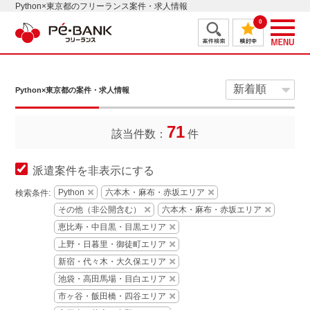
Python×東京都のフリーランス案件・求人情報
0
Python×東京都の案件・求人情報
71
該当件数：
件
派遣案件を非表示にする
Python
六本木・麻布・赤坂エリア
検索条件:
その他（非公開含む）
六本木・麻布・赤坂エリア
恵比寿・中目黒・目黒エリア
上野・日暮里・御徒町エリア
新宿・代々木・大久保エリア
池袋・高田馬場・目白エリア
市ヶ谷・飯田橋・四谷エリア