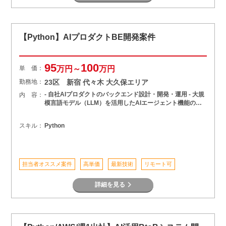
【Python】AIプロダクトBE開発案件
95
100
単 価：
万円～
万円
勤務地：
23区 新宿 代々木 大久保エリア
- 自社AIプロダクトのバックエンド設計・開発・運用 - 大規
内 容：
模言語モデル（LLM）を活用したAIエージェント機能の…
スキル：
Python
担当者オススメ案件
高単価
最新技術
リモート可
詳細を見る