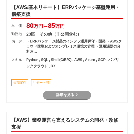
【AWS/基本リモート】ERPパッケージ基盤運用・
構築支援
80
85
単 価：
万円～
万円
勤務地：
23区 その他（非公開含む）
・ERPパッケージ製品のインフラ運用保守・開発 ・AWSク
内 容：
ラウド環境およびオンプレミス環境の管理 ・運用課題の分
析お…
スキル：
Python , SQL , Shell(C/B/K) , AWS , Azure , GCP , パブリ
ッククラウド , DX
長期案件
リモート可
詳細を見る
【AWS】業務運営を支えるシステムの開発・改修
支援