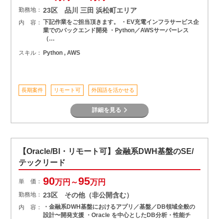
勤務地：
23区 品川 三田 浜松町エリア
下記作業をご担当頂きます。 ・EV充電インフラサービス企
内 容：
業でのバックエンド開発 ・Python／AWSサーバーレス
（…
スキル：
Python , AWS
長期案件
リモート可
外国語を活かせる
詳細を見る
【Oracle/BI・リモート可】金融系DWH基盤のSE/
テックリード
90
95
単 価：
万円～
万円
勤務地：
23区 その他（非公開含む）
・金融系DWH基盤におけるアプリ／基盤／DB領域全般の
内 容：
設計〜開発支援 ・Oracle を中心としたDB分析・性能チ