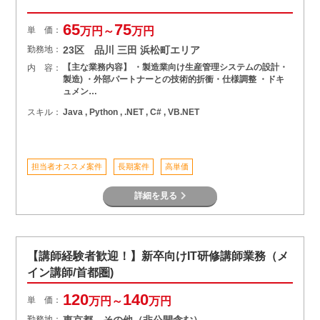
65
75
単 価：
万円～
万円
勤務地：
23区 品川 三田 浜松町エリア
【主な業務内容】 ・製造業向け生産管理システムの設計・
内 容：
製造) ・外部パートナーとの技術的折衝・仕様調整 ・ドキ
ュメン…
スキル：
Java , Python , .NET , C# , VB.NET
担当者オススメ案件
長期案件
高単価
詳細を見る
【講師経験者歓迎！】新卒向けIT研修講師業務（メ
イン講師/首都圏)
120
140
単 価：
万円～
万円
勤務地：
東京都 その他（非公開含む）