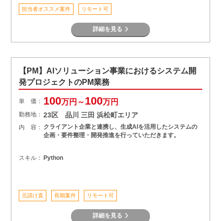
担当者オススメ案件
リモート可
詳細を見る
【PM】AIソリューション事業におけるシステム開
発プロジェクトのPM業務
100
100
単 価：
万円～
万円
勤務地：
23区 品川 三田 浜松町エリア
クライアント企業と連携し、生成AIを活用したシステムの
内 容：
企画・要件整理・開発推進を行っていただきます。
スキル：
Python
元請け直
長期案件
リモート可
詳細を見る