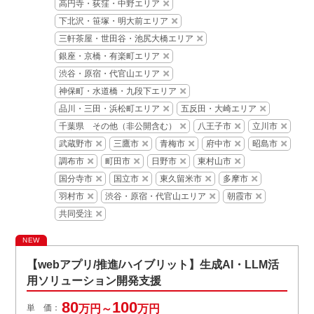
高円寺・荻窪・中野エリア
下北沢・笹塚・明大前エリア
三軒茶屋・世田谷・池尻大橋エリア
銀座・京橋・有楽町エリア
渋谷・原宿・代官山エリア
神保町・水道橋・九段下エリア
品川・三田・浜松町エリア
五反田・大崎エリア
千葉県 その他（非公開含む）
八王子市
立川市
武蔵野市
三鷹市
青梅市
府中市
昭島市
調布市
町田市
日野市
東村山市
国分寺市
国立市
東久留米市
多摩市
羽村市
渋谷・原宿・代官山エリア
朝霞市
共同受注
NEW
【webアプリ/推進/ハイブリット】生成AI・LLM活
用ソリューション開発支援
80
100
単 価：
万円～
万円