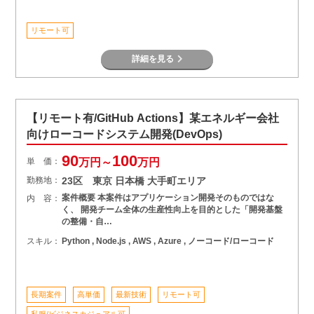
リモート可
詳細を見る
【リモート有/GitHub Actions】某エネルギー会社
向けローコードシステム開発(DevOps)
90
100
単 価：
万円～
万円
勤務地：
23区 東京 日本橋 大手町エリア
案件概要 本案件はアプリケーション開発そのものではな
内 容：
く、 開発チーム全体の生産性向上を目的とした「開発基盤
の整備・自…
スキル：
Python , Node.js , AWS , Azure , ノーコード/ローコード
長期案件
高単価
最新技術
リモート可
私服/ビジネスカジュアル可