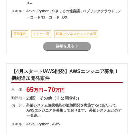
ュ…
スキル：
Java , Python , SQL , その他言語 , パブリッククラウド , ノ
ーコード/ローコード , DX
長期案件
リモート可
私服/ビジネスカジュアル可
詳細を見る
【4月スタート/AWS開発】AWSエンジニア募集！
機能追加開発案件
65
70
単 価：
万円～
万円
勤務地：
23区 その他（非公開含む）
外部システム連携機能の追加開発を実施するにあたって、
内 容：
AWSエンジニアを募集しております。 外部システムとのデ
ータ連…
スキル：
Java , Python , AWS