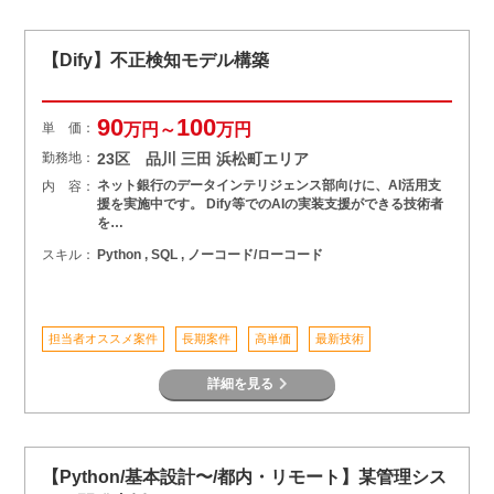
【Dify】不正検知モデル構築
90
100
単 価：
万円～
万円
勤務地：
23区 品川 三田 浜松町エリア
ネット銀行のデータインテリジェンス部向けに、AI活用支
内 容：
援を実施中です。 Dify等でのAIの実装支援ができる技術者
を…
スキル：
Python , SQL , ノーコード/ローコード
担当者オススメ案件
長期案件
高単価
最新技術
詳細を見る
【Python/基本設計〜/都内・リモート】某管理シス