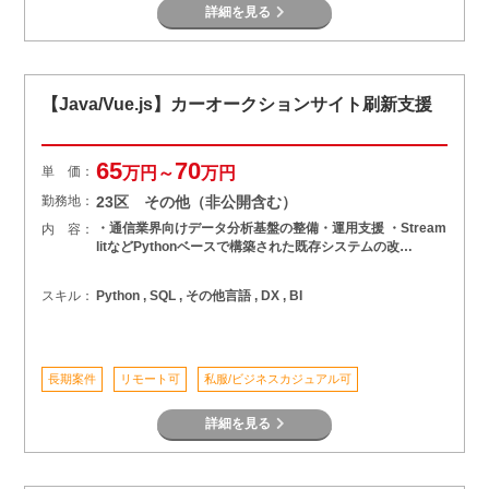
詳細を見る
【Java/Vue.js】カーオークションサイト刷新支援
65
70
単 価：
万円～
万円
勤務地：
23区 その他（非公開含む）
・通信業界向けデータ分析基盤の整備・運用支援 ・Stream
内 容：
litなどPythonベースで構築された既存システムの改…
スキル：
Python , SQL , その他言語 , DX , BI
長期案件
リモート可
私服/ビジネスカジュアル可
詳細を見る