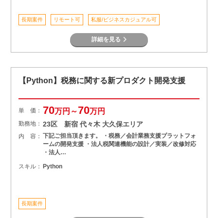
長期案件
リモート可
私服/ビジネスカジュアル可
詳細を見る
【Python】税務に関する新プロダクト開発支援
70
70
単 価：
万円～
万円
勤務地：
23区 新宿 代々木 大久保エリア
下記ご担当頂きます。 ・税務／会計業務支援プラットフォ
内 容：
ームの開発支援 ・法人税関連機能の設計／実装／改修対応
・法人…
スキル：
Python
長期案件