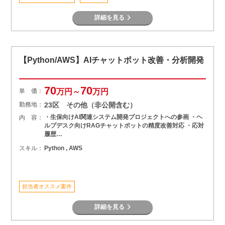
詳細を見る
【Python/AWS】AIチャットボット改善・分析開発
70
70
単 価：
万円～
万円
勤務地：
23区 その他（非公開含む）
・生保向けAI関連システム開発プロジェクトへの参画 ・ヘ
内 容：
ルプデスク向けRAGチャットボットの精度改善対応 ・応対
履歴…
スキル：
Python , AWS
担当者オススメ案件
詳細を見る