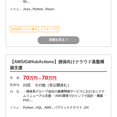
I仕…
スキル：
Java , Python , React
担当者オススメ案件
リモート可
詳細を見る
【AWS/GitHubActions】損保向けクラウド基盤構
築支援
70
70
単 価：
万円～
万円
勤務地：
23区 その他（非公開含む）
・損保系グループ会社の健康関連サービスにおけるシステ
内 容：
ムリニューアル支援 ・AWS環境でのインフラ設計・構築 ・
POC…
スキル：
Python , SQL , AWS , パブリッククラウド , DX