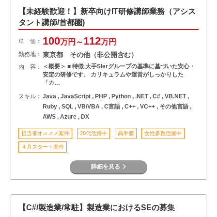
【未経験歓迎！】新卒向けIT研修講師業務（アシス
タント講師/首都圏)
100
112
単 価：
万円～
万円
勤務地：
東京都 その他（非公開含む）
＜概要＞ ■ 特徴 大手SIerグループの基準に基づいた安心・
内 容：
安定の研修です。 カリキュラムや運営がしっかりした
「カ…
スキル：
Java , JavaScript , PHP , Python , .NET , C# , VB.NET ,
Ruby , SQL , VB/VBA , C言語 , C++ , VC++ , その他言語 ,
AWS , Azure , DX
担当者オススメ案件
20代活躍中
高単価
女性多数活躍中
４月スタート案件
詳細を見る
【C#/製造業/常駐】製造業におけるSEの募集