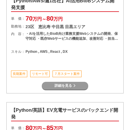
【Python/AWS/週1出社】AI活用BtoBシステム開
発支援
70
80
単 価：
万円～
万円
勤務地：
23区 恵比寿 中目黒 目黒エリア
・AIを活用したBtoB向け業務支援Webシステムの開発、保
内 容：
守対応 ・既存Webサービスの機能追加、改善対応 ・担当…
スキル：
Python , AWS , React , DX
長期案件
リモート可
７月スタート案件
詳細を見る
【Python/英語】EV充電サービスのバックエンド開
発
80
85
単 価：
万円～
万円