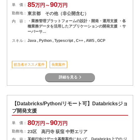
85
90
単 価：
万円～
万円
勤務地：
東京都 その他（非公開含む）
・業務管理プラットフォームの設計・開発・運用支援 ・各
内 容：
種業務データを活用したアプリケーションの開発支援 ・サ
ーバーサ…
スキル：
Java , Python , Typescript , C++ , AWS , GCP
担当者オススメ案件
長期案件
詳細を見る
【Databricks/Python/リモート可】Databricksジョ
ブ開発支援
80
90
単 価：
万円～
万円
勤務地：
23区 高円寺 荻窪 中野エリア
某銀行向けデータ基盤案件において、Databricks上での ジ
内 容：