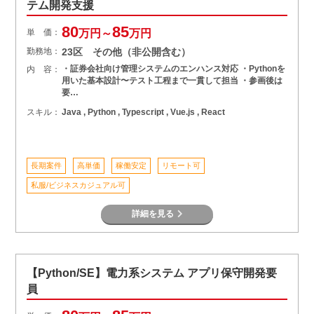
テム開発支援
80
85
単 価：
万円～
万円
勤務地：
23区 その他（非公開含む）
・証券会社向け管理システムのエンハンス対応 ・Pythonを
内 容：
用いた基本設計〜テスト工程まで一貫して担当 ・参画後は
要…
スキル：
Java , Python , Typescript , Vue.js , React
長期案件
高単価
稼働安定
リモート可
私服/ビジネスカジュアル可
詳細を見る
【Python/SE】電力系システム アプリ保守開発要
員