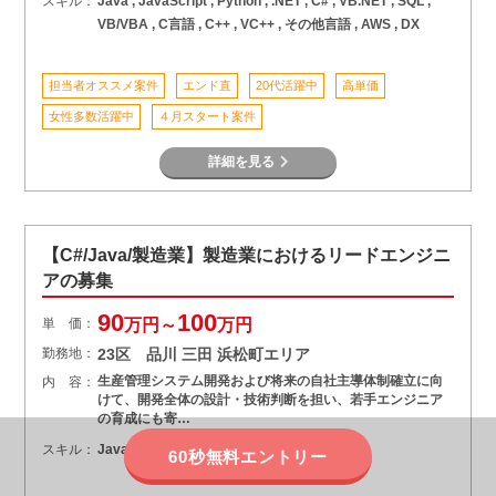
スキル：
Java , JavaScript , Python , .NET , C# , VB.NET , SQL ,
VB/VBA , C言語 , C++ , VC++ , その他言語 , AWS , DX
担当者オススメ案件
エンド直
20代活躍中
高単価
女性多数活躍中
４月スタート案件
詳細を見る
【C#/Java/製造業】製造業におけるリードエンジニ
アの募集
90
100
単 価：
万円～
万円
勤務地：
23区 品川 三田 浜松町エリア
生産管理システム開発および将来の自社主導体制確立に向
内 容：
けて、開発全体の設計・技術判断を担い、若手エンジニア
の育成にも寄…
スキル：
Java , Python , .NET , C# , VB.NET
60秒無料エントリー