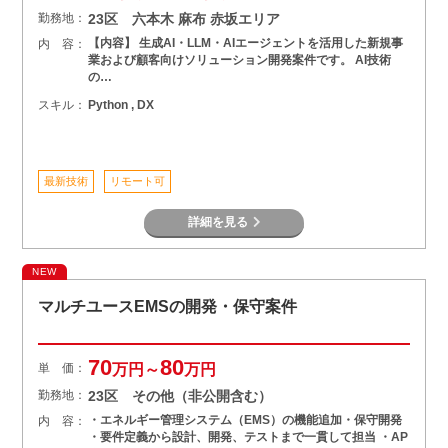
勤務地：
23区 六本木 麻布 赤坂エリア
【内容】 生成AI・LLM・AIエージェントを活用した新規事
内 容：
業および顧客向けソリューション開発案件です。 AI技術
の…
スキル：
Python , DX
最新技術
リモート可
詳細を見る
NEW
マルチユースEMSの開発・保守案件
70
80
単 価：
万円～
万円
勤務地：
23区 その他（非公開含む）
・エネルギー管理システム（EMS）の機能追加・保守開発
内 容：
・要件定義から設計、開発、テストまで一貫して担当 ・AP