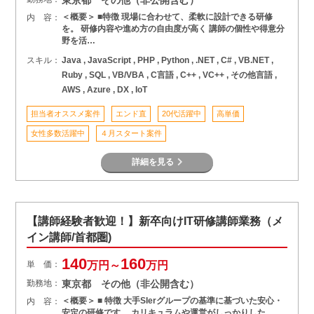
＜概要＞ ■特徴 現場に合わせて、柔軟に設計できる研修
内 容：
を。 研修内容や進め方の自由度が高く 講師の個性や得意分
野を活…
スキル：
Java , JavaScript , PHP , Python , .NET , C# , VB.NET ,
Ruby , SQL , VB/VBA , C言語 , C++ , VC++ , その他言語 ,
AWS , Azure , DX , IoT
担当者オススメ案件
エンド直
20代活躍中
高単価
女性多数活躍中
４月スタート案件
詳細を見る
【講師経験者歓迎！】新卒向けIT研修講師業務（メ
イン講師/首都圏)
140
160
単 価：
万円～
万円
勤務地：
東京都 その他（非公開含む）
＜概要＞ ■ 特徴 大手SIerグループの基準に基づいた安心・
内 容：
安定の研修です。 カリキュラムや運営がしっかりした