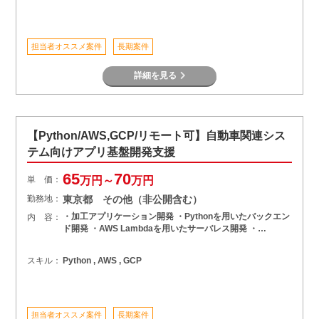
担当者オススメ案件
長期案件
詳細を見る
【Python/AWS,GCP/リモート可】自動車関連シス
テム向けアプリ基盤開発支援
65
70
単 価：
万円～
万円
勤務地：
東京都 その他（非公開含む）
・加工アプリケーション開発 ・Pythonを用いたバックエン
内 容：
ド開発 ・AWS Lambdaを用いたサーバレス開発 ・…
スキル：
Python , AWS , GCP
担当者オススメ案件
長期案件