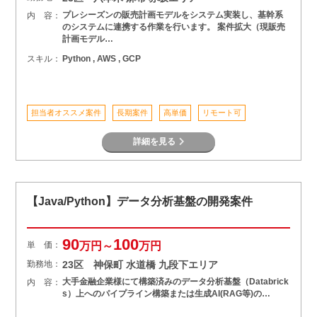
プレシーズンの販売計画モデルをシステム実装し、基幹系
内 容：
のシステムに連携する作業を行います。 案件拡大（現販売
計画モデル…
スキル：
Python , AWS , GCP
担当者オススメ案件
長期案件
高単価
リモート可
詳細を見る
【Java/Python】データ分析基盤の開発案件
90
100
単 価：
万円～
万円
勤務地：
23区 神保町 水道橋 九段下エリア
大手金融企業様にて構築済みのデータ分析基盤（Databrick
内 容：
s）上へのパイプライン構築または生成AI(RAG等)の…