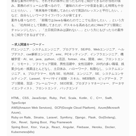
豊富な案件の中から、それぞれの条件に合ったものをご紹介できるのが当社の強
み。業務のボリュームが選べるので、「趣味のスポーツや音楽を楽しむ時間も十分
にとりたい。」「将来海外で勤務してみたいので英語のレッスンと平行したい。」
など、自分らしいワークライフバランスが保てます。
案件も様々なので、「前職ではJavaを極めたのでここでも活かしたい。」という方
も、「社内SEとして勤務してきたが、ITスキルを高めるためにWebアプリ開発に
チャレンジしたい。」「土日祝日休みは譲れない…」という方にもぴったりの案件
をご紹介できるはずです。
～求人関連キーワード～
ITエンジニア、システムエンジニア、プログラマ、SE/PG、Webエンジニア、ヘル
プデスク、cae解析エンジニア、emc、PCキッティング、インフラエンジニア、機
械学習・AI、iot、java、python、c言語、fortran、vba、開発、sler、フロントエン
ド、リモート、ソフトウェア開発、男性活躍中、女性活躍中、20代の多い職場、残
業少なめ・残業ほとんどなし、土日休み、ハローワーク、転勤なし、システムエン
ジニア、it、プログラマー、社内 SE、社内SE、エンジニア、SE、システムコンサ
ルティング、Laravel、サーバサイド経験・スキル、WEB制作、ビッグデータ、ア
プリ開発、言語・フレームワーク、SEO対策、プロダクトマネージャー、データサ
イエンティスト、フロントエンド、バックエンド
HTML、CSS、JavaScript、Ruby、Perl、Scala、Kotlin、C 、C++、Swift、
TypeScript
AWS(Amazon Web Services)、GCP(Google Cloud Platform)、Azure(Microsoft
Azure)、
Ruby on Rails、Sinatra、Laravel、Symfony、Django、Flask、Go(Golang)、
Gin、Revel、Spring Boot、Play Framework
Spring Boot、Ktor、Vue.js、React、Angular、Firebase、Heroku、Docker、
Kubernetes(k8s)