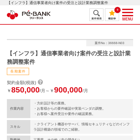
【インフラ】通信事業者向け案件の受注と設計業務調整案件
0
案件No：36668-N03
【インフラ】通信事業者向け案件の受注と設計業
務調整案件
長期案件
契約金額(税抜)
850,000
900,000
￥
/月～￥
/月
・方針設計等の業務。
作業内容
・お客様からの要件確認や実装ベンダの調整。
・お客様へ案件受注や要件の確認業務。
・クライアント機器やサーバ、情報セキュリティなどのインフ
スキル
ラ設計構築の領域でのご経験。
勤務地
三重県 その他（非公開含む）