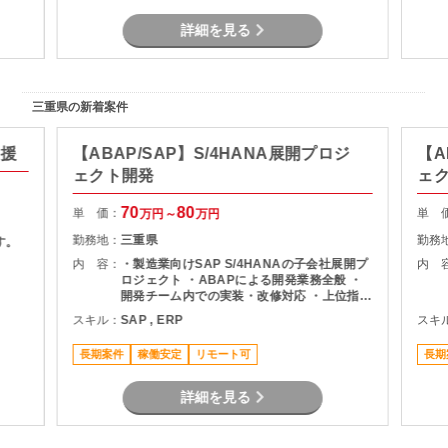
詳細を見る
三重県の新着案件
支援
【ABAP/SAP】S/4HANA展開プロジ
【A
ェクト開発
ェ
70
80
単 価：
単 
万円～
万円
勤務地：
三重県
勤務
す。
内 容：
・製造業向けSAP S/4HANAの子会社展開プ
内 
ロジェクト ・ABAPによる開発業務全般 ・
開発チーム内での実装・改修対応 ・上位指示
者のもとでの開発推進
スキル：
SAP , ERP
スキ
長期案件
稼働安定
リモート可
長期
詳細を見る