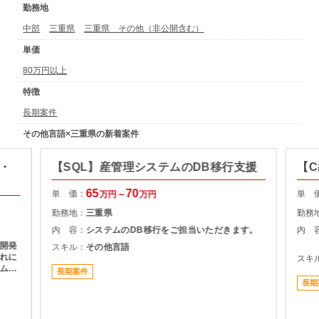
勤務地
中部
三重県
三重県 その他（非公開含む）
単価
80万円以上
特徴
長期案件
その他言語×三重県の新着案件
析・
【SQL】産管理システムのDB移行支援
【C
65
70
単 価：
単 
万円～
万円
勤務地：
三重県
勤務
内 容：
システムのDB移行をご担当いただきます。
内 
開発
スキル：
その他言語
れに
スキ
ム開
長期案件
長期