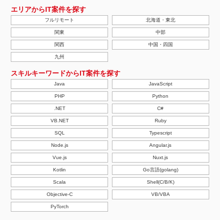
エリアからIT案件を探す
フルリモート
北海道・東北
関東
中部
関西
中国・四国
九州
スキルキーワードからIT案件を探す
Java
JavaScript
PHP
Python
.NET
C#
VB.NET
Ruby
SQL
Typescript
Node.js
Angular.js
Vue.js
Nuxt.js
Kotlin
Go言語(golang)
Scala
Shell(C/B/K)
Objective-C
VB/VBA
PyTorch