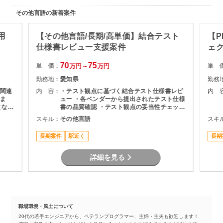
その他言語の新着案件
用
【その他言語/長期/高単価】結合テスト
【P
仕様書レビュー支援案件
ェ
70
75
単 価：
単 
万円～
万円
勤務地：
愛知県
勤務
関連
内 容：
・テスト観点に基づく結合テスト仕様書レビ
内 
ま
ュー ・各ベンダーから提出されたテスト仕様
となる
書の品質確認 ・テスト観点の妥当性チェック
・指摘事項の整理およびレビュー結果のフィ
スキル：
その他言語
スキ
作成
ードバック ・プロジェクト関係者との調整・
コミュニケーション
長期案件
駅近く
長期
詳細を見る
職場環境・風土について
20代の若手エンジニアから、ベテランプログラマー、主婦・主夫も歓迎します！