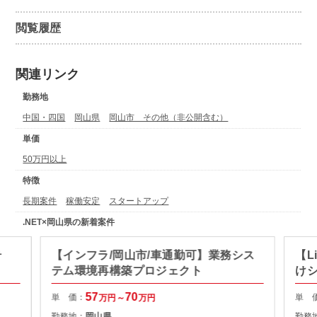
閲覧履歴
関連リンク
勤務地
中国・四国
岡山県
岡山市 その他（非公開含む）
単価
50万円以上
特徴
長期案件
稼働安定
スタートアップ
.NET×岡山県の新着案件
テ
【インフラ/岡山市/車通勤可】業務シス
【L
テム環境再構築プロジェクト
け
57
70
単 価：
単 
万円～
万円
勤務地：
岡山県
勤務