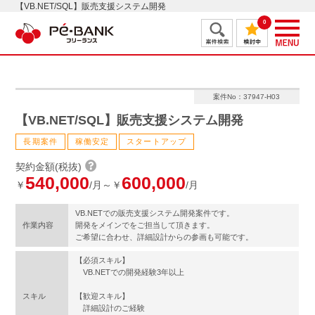
【VB.NET/SQL】販売支援システム開発
0
案件No：37947-H03
【VB.NET/SQL】販売支援システム開発
長期案件
稼働安定
スタートアップ
契約金額(税抜)
540,000
600,000
￥
/月～￥
/月
VB.NETでの販売支援システム開発案件です。
作業内容
開発をメインでをご担当して頂きます。
ご希望に合わせ、詳細設計からの参画も可能です。
【必須スキル】
VB.NETでの開発経験3年以上
スキル
【歓迎スキル】
詳細設計のご経験