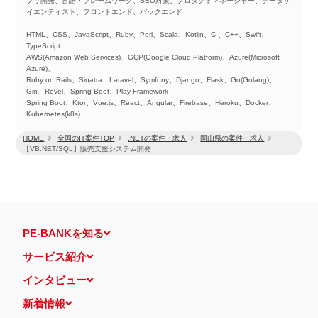
プリ開発、言語・フレームワーク、SEO対策、プロダクトマネージャー、データサ
イエンティスト、フロントエンド、バックエンド
HTML、CSS、JavaScript、Ruby、Perl、Scala、Kotlin、C 、C++、Swift、
TypeScript
AWS(Amazon Web Services)、GCP(Google Cloud Platform)、Azure(Microsoft
Azure)、
Ruby on Rails、Sinatra、Laravel、Symfony、Django、Flask、Go(Golang)、
Gin、Revel、Spring Boot、Play Framework
Spring Boot、Ktor、Vue.js、React、Angular、Firebase、Heroku、Docker、
Kubernetes(k8s)
HOME
全国のIT案件TOP
.NETの案件・求人
岡山県の案件・求人
【VB.NET/SQL】販売支援システム開発
PE-BANKを知る
サービス紹介
インタビュー
新着情報