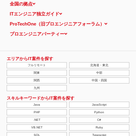
全国の拠点
ITエンジニア独立ガイド
ProTechOne（旧プロエンジニアフォーラム）
プロエンジニアパーティー
エリアからIT案件を探す
フルリモート
北海道・東北
関東
中部
関西
中国・四国
九州
スキルキーワードからIT案件を探す
Java
JavaScript
PHP
Python
.NET
C#
VB.NET
Ruby
SQL
Typescript