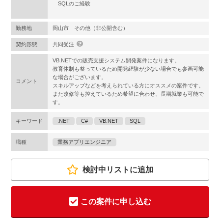
SQLのご経験
勤務地
岡山市 その他（非公開含む）
契約形態
共同受注
VB.NETでの販売支援システム開発案件になります。
教育体制も整っているため開発経験が少ない場合でも参画可能
な場合がございます。
コメント
スキルアップなどを考えられている方にオススメの案件です。
また改修等も控えているため希望に合わせ、長期就業も可能で
す。
キーワード
.NET
C#
VB.NET
SQL
職種
業務アプリエンジニア
検討中リストに追加
この案件に申し込む