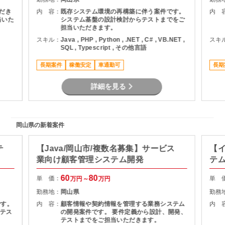
だき
内 容：
既存システム環境の再構築に伴う案件です。
内 
当いた
システム基盤の設計検討からテストまでをご
担当いただきます。
スキル：
Java , PHP , Python , .NET , C# , VB.NET ,
スキ
SQL , Typescript , その他言語
長期案件
稼働安定
車通勤可
長期
詳細を見る
岡山県の新着案件
テ
【Java/岡山市/複数名募集】サービス
【イ
業向け顧客管理システム開発
テ
60
80
単 価：
単 
万円～
万円
勤務地：
岡山県
勤務
です。
内 容：
顧客情報や契約情報を管理する業務システム
内 
テス
の開発案件です。 要件定義から設計、開発、
テストまでをご担当いただきます。