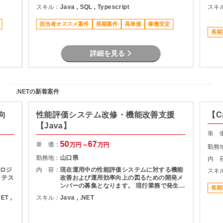
スキル：
Java , SQL , Typescript
スキ
担当者オススメ案件
長期案件
高単価
稼働安定
長期
詳細を見る
.NETの新着案件
向
性能評価システム改修・機能改善支援
【C
【Java】
単 
50
67
単 価：
万円～
万円
勤務
勤務地：
山口県
内 
ロジ
内 容：
現在運用中の性能評価システムに対する機能
スキ
、テス
改善および運用効率向上の図るための開発メ
ンバーの募集となります。 現行業務で発生し
長期
ている課題を整理し、機能追加を実現しま
NET ,
スキル：
Java , .NET
す。