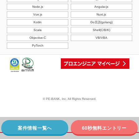
Node.js
Angular.js
Vue.js
Nuxt.js
Kotlin
Go言語(golang)
Scala
Shell(C/B/K)
Objective-C
VB/VBA
PyTorch
© PE-BANK, Inc. All Rights Reserved.
案件情報一覧へ
60秒無料エントリー