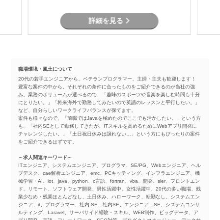
詳細を見る
職場環境・風土について
20代の若手エンジニアから、ベテランプログラマー、主婦・主夫も歓迎します！
豊富な案件の中から、それぞれの条件に合ったものをご紹介できるのが当社の強
み。業務のボリュームが選べるので、「趣味のスポーツや音楽を楽しむ時間も十分
にとりたい。」「将来海外で勤務してみたいので英語のレッスンと平行したい。」
など、自分らしいワークライフバランスが保てます。
案件も様々なので、「前職ではJavaを極めたのでここでも活かしたい。」という方
も、「社内SEとして勤務してきたが、ITスキルを高めるためにWebアプリ開発に
チャレンジしたい。」「土日祝日休みは譲れない…」という方にもぴったりの案件
をご紹介できるはずです。
～求人関連キーワード～
ITエンジニア、システムエンジニア、プログラマ、SE/PG、Webエンジニア、ヘル
プデスク、cae解析エンジニア、emc、PCキッティング、インフラエンジニア、機
械学習・AI、iot、java、python、c言語、fortran、vba、開発、sler、フロントエン
ド、リモート、ソフトウェア開発、男性活躍中、女性活躍中、20代の多い職場、残
業少なめ・残業ほとんどなし、土日休み、ハローワーク、転勤なし、システムエン
ジニア、it、プログラマー、社内 SE、社内SE、エンジニア、SE、システムコンサ
ルティング、Laravel、サーバサイド経験・スキル、WEB制作、ビッグデータ、ア