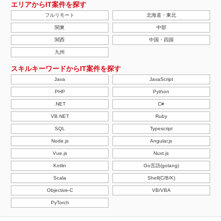
エリアからIT案件を探す
フルリモート
北海道・東北
関東
中部
関西
中国・四国
九州
スキルキーワードからIT案件を探す
Java
JavaScript
PHP
Python
.NET
C#
VB.NET
Ruby
SQL
Typescript
Node.js
Angular.js
Vue.js
Nuxt.js
Kotlin
Go言語(golang)
Scala
Shell(C/B/K)
Objective-C
VB/VBA
PyTorch