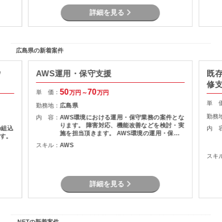
詳細を見る
広島県の新着案件
ウ
AWS運用・保守支援
既
修支
50
70
単 価：
万円～
万円
単 
勤務地：
広島県
勤務
内 容：
AWS環境における運用・保守業務の案件とな
ります。 障害対応、機能改善などを検討・実
の組込
内 
施を担当頂きます。 AWS環境の運用・保守
す。
障害調査 マニュアル作成
スキル：
AWS
スキ
詳細を見る