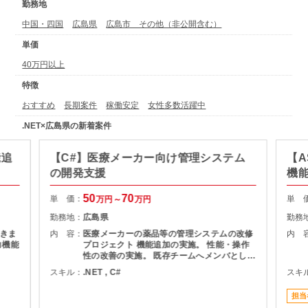
勤務地
中国・四国
広島県
広島市 その他（非公開含む）
単価
40万円以上
特徴
おすすめ
長期案件
稼働安定
女性多数活躍中
.NET×広島県の新着案件
能追
【C#】医療メーカー向け管理システム
【A
の開発支援
機
50
70
単 価：
単 
万円～
万円
勤務地：
広島県
勤務
きま
内 容：
医療メーカーの薬品等の管理システムの改修
内 
力機能
プロジェクト 機能追加の実施。 性能・操作
性の改善の実施。 既存チームへメンバとして
参画し 基本設計～実装～テストを担当頂きま
スキル：
.NET , C#
スキ
す。
担当