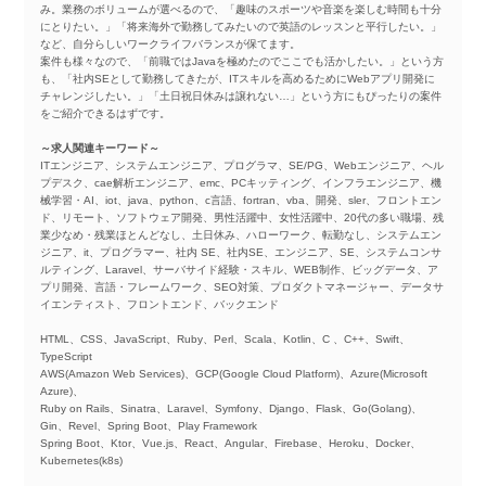
み。業務のボリュームが選べるので、「趣味のスポーツや音楽を楽しむ時間も十分
にとりたい。」「将来海外で勤務してみたいので英語のレッスンと平行したい。」
など、自分らしいワークライフバランスが保てます。
案件も様々なので、「前職ではJavaを極めたのでここでも活かしたい。」という方
も、「社内SEとして勤務してきたが、ITスキルを高めるためにWebアプリ開発に
チャレンジしたい。」「土日祝日休みは譲れない…」という方にもぴったりの案件
をご紹介できるはずです。
～求人関連キーワード～
ITエンジニア、システムエンジニア、プログラマ、SE/PG、Webエンジニア、ヘル
プデスク、cae解析エンジニア、emc、PCキッティング、インフラエンジニア、機
械学習・AI、iot、java、python、c言語、fortran、vba、開発、sler、フロントエン
ド、リモート、ソフトウェア開発、男性活躍中、女性活躍中、20代の多い職場、残
業少なめ・残業ほとんどなし、土日休み、ハローワーク、転勤なし、システムエン
ジニア、it、プログラマー、社内 SE、社内SE、エンジニア、SE、システムコンサ
ルティング、Laravel、サーバサイド経験・スキル、WEB制作、ビッグデータ、ア
プリ開発、言語・フレームワーク、SEO対策、プロダクトマネージャー、データサ
イエンティスト、フロントエンド、バックエンド
HTML、CSS、JavaScript、Ruby、Perl、Scala、Kotlin、C 、C++、Swift、
TypeScript
AWS(Amazon Web Services)、GCP(Google Cloud Platform)、Azure(Microsoft
Azure)、
Ruby on Rails、Sinatra、Laravel、Symfony、Django、Flask、Go(Golang)、
Gin、Revel、Spring Boot、Play Framework
Spring Boot、Ktor、Vue.js、React、Angular、Firebase、Heroku、Docker、
Kubernetes(k8s)