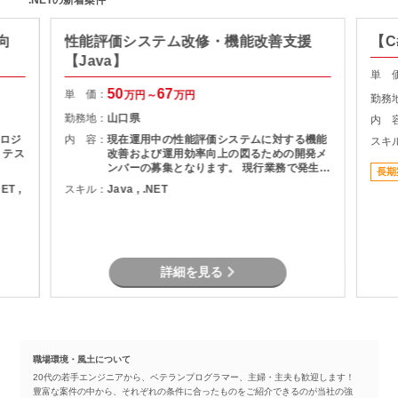
.NETの新着案件
向
性能評価システム改修・機能改善支援
【C
【Java】
単 
50
67
単 価：
万円～
万円
勤務
勤務地：
山口県
内 
ロジ
内 容：
現在運用中の性能評価システムに対する機能
スキ
、テス
改善および運用効率向上の図るための開発メ
ンバーの募集となります。 現行業務で発生し
長期
ている課題を整理し、機能追加を実現しま
NET ,
スキル：
Java , .NET
す。
詳細を見る
職場環境・風土について
20代の若手エンジニアから、ベテランプログラマー、主婦・主夫も歓迎します！
豊富な案件の中から、それぞれの条件に合ったものをご紹介できるのが当社の強