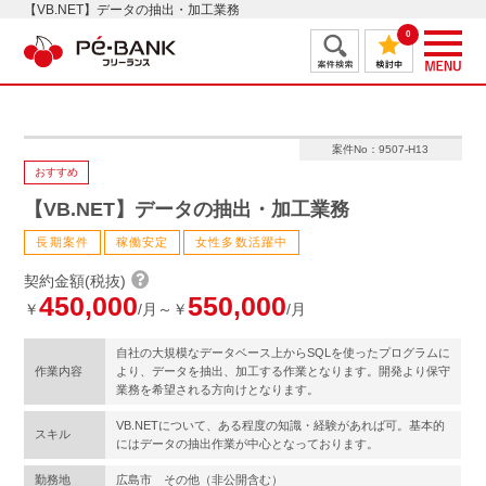
【VB.NET】データの抽出・加工業務
0
案件No：9507-H13
おすすめ
【VB.NET】データの抽出・加工業務
長期案件
稼働安定
女性多数活躍中
契約金額(税抜)
450,000
550,000
￥
/月～￥
/月
自社の大規模なデータベース上からSQLを使ったプログラムに
作業内容
より、データを抽出、加工する作業となります。開発より保守
業務を希望される方向けとなります。
VB.NETについて、ある程度の知識・経験があれば可。基本的
スキル
にはデータの抽出作業が中心となっております。
勤務地
広島市 その他（非公開含む）