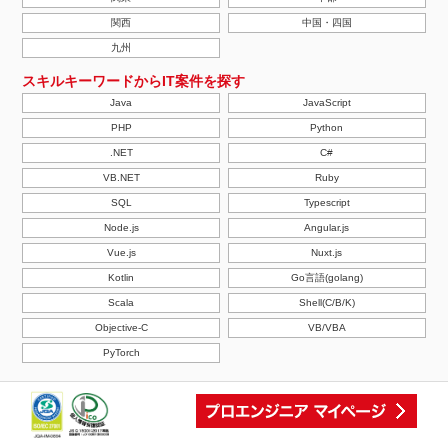
関西
中国・四国
九州
スキルキーワードからIT案件を探す
Java
JavaScript
PHP
Python
.NET
C#
VB.NET
Ruby
SQL
Typescript
Node.js
Angular.js
Vue.js
Nuxt.js
Kotlin
Go言語(golang)
Scala
Shell(C/B/K)
Objective-C
VB/VBA
PyTorch