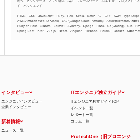
制作、ビッグデータ、アプリ開発、言語・フレームワーク、SEO対策、プロダクトマ
ド、バックエンド
HTML、CSS、JavaScript、Ruby、Perl、Scala、Kotlin、C 、C++、Swift、TypeScript
AWS(Amazon Web Services)、GCP(Google Cloud Platform)、Azure(Microsoft Azure
Ruby on Rails、Sinatra、Laravel、Symfony、Django、Flask、Go(Golang)、Gin、Rev
Spring Boot、Ktor、Vue.js、React、Angular、Firebase、Heroku、Docker、Kubernet
インタビュー
ITエンジニア独立ガイド
エンジニアインタビュー
ITエンジニア独立ガイドTOP
企業インタビュー
イベント一覧
レポート一覧
新着情報
コラム一覧
ニュース一覧
ProTechOne（旧プロエンジ