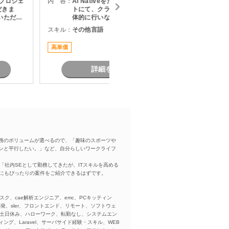
プロジェ
内 容：
AI Nativeを活用した改革プロジェク
内 容：
だきま
トにて、クライアントとの折衝を主
いただき
体的に行いながら、社内外の関係者
・課題整
をリードし、論点設計・課題構造化
スキル：
その他言語
スキル：
定および
を通じてタスクや意思決定を推進い
調整およ
ただくPMO／戦略コンサルタントポ
高単価
リモート
題、リス
ジションです。
成および
リースま
詳細を見る
務のボリュームが選べるので、「趣味のスポーツや
ンと平行したい。」など、自分らしいワークライフ
「社内SEとして勤務してきたが、ITスキルを高める
方にもぴったりの案件をご紹介できるはずです。
スク、cae解析エンジニア、emc、PCキッティン
ba、開発、sler、フロントエンド、リモート、ソフトウェ
、土日休み、ハローワーク、転勤なし、システムエン
ング、Laravel、サーバサイド経験・スキル、WEB