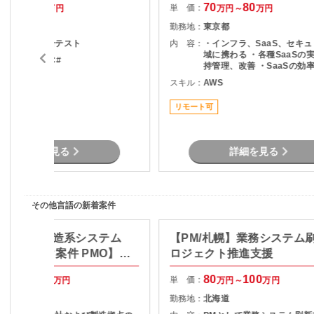
70
75
70
80
単 価：
万円～
万円
万円～
万円
東京都
勤務地：
東京都
基本設計～総合テスト
内 容：
・インフラ、SaaS、セキ
域に携わる ・各種SaaSの
ava , .NET , C#
持管理、改善 ・SaaSの効
度化のためのエンジニアリン
スキル：
AWS
リモート可
SaaSのシステム課題・障
対策の計画と実装 ・社内N
リモート可
プレサーバの運用保守 ・拠
トワーク配備担当
詳細を見る
詳細を見る
その他言語の新着案件
ート有：製造系システム
【PM/札幌】業務システム
ネットワーク案件 PMO】プ
ロジェクト推進支援
クト推進
85
100
80
100
単 価：
万円～
万円
万円～
万円
東京都
勤務地：
北海道