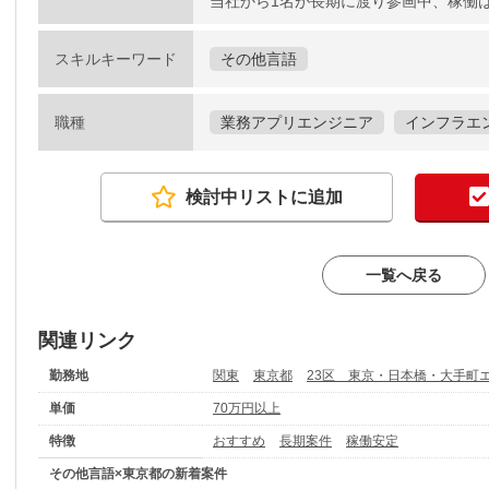
当社から1名が長期に渡り参画中、稼働
スキルキーワード
その他言語
職種
業務アプリエンジニア
インフラエ
検討中リストに追加
一覧へ戻る
関連リンク
勤務地
関東
東京都
23区 東京・日本橋・大手町
単価
70万円以上
特徴
おすすめ
長期案件
稼働安定
その他言語×東京都の新着案件