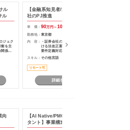
ンサル
【金融系知見者/週1出社】証券会
【リモ
サル
社のPJ推進
AI活
90
100
単 価：
単 価：
万円～
万円
勤務地：
東京都
勤務地：
プロジェク
内 容：
・証券会社のサービス企画部門にお
内 容：
折衝を主
ける法改正案件の推進 ・上流工程の
の関係者
要件定義対応 ・案件の進捗管理
題構造化
スキル：
その他言語
スキル：
を推進い
タントポ
リモート可
長期案件
詳細を見る
業向
【AI Native/PMO/戦略コンサル
【web
タント】事業構造改革コンサル
ト】生
ション