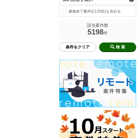
募集終了案件(CLOSE)も含める
該当案件数
5198
件
条件をクリア
検 索