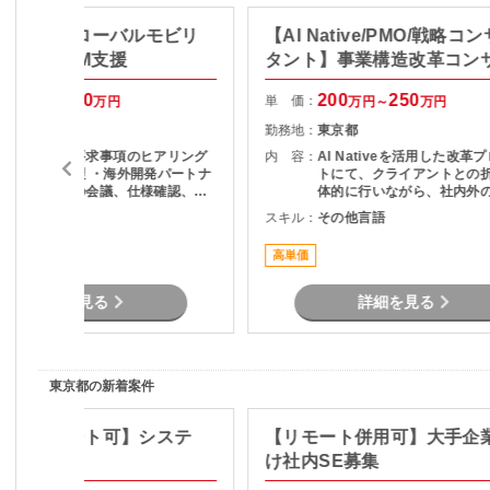
O/長期】グローバルモビリ
【AI Native/PMO/戦略コ
プリ開発PM支援
タント】事業構造改革コン
100
100
200
250
単 価：
万円～
万円
万円～
万円
東京都
勤務地：
東京都
・顧客要望、要求事項のヒアリング
内 容：
AI Nativeを活用した改革
および要件整理 ・海外開発パートナ
トにて、クライアントとの
ーとの英語での会議、仕様確認、各
体的に行いながら、社内外
種調整 ・開発ベンダー成果物（設計
をリードし、論点設計・課
その他言語
スキル：
その他言語
書等）のレビュー ・開発見積内容、
を通じてタスクや意思決定
工数妥当性の確認 ・仕様変更時の影
ただくPMO／戦略コンサル
高単価
響範囲整理および関係者調整 ・進
ジションです。
捗、課題、リスク管理 ・顧客向け説
明資料、報告資料作成 ・顧客および
詳細を見る
詳細を見る
開発ベンダーとの各種折衝と調整
東京都の新着案件
Java/リモート可】システ
【リモート併用可】大手企
け社内SE募集