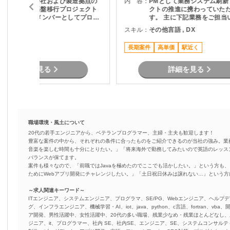
全国グループ会社および製造拠点の
内 容：
PMとして業務システム刷新
ネットワーク基盤移行プロジェクト
クトの推進に携わっていた
でPMO兼実働メンバーとしてプロジ
す。 主に下記業務をご担当
ェクト推進担当。。 新規基盤は構築
ます。 ・顧客との要件整理
その他言語
スキル：
その他言語 , DX
済み、各社・各拠点の移行推進フェ
理 ・プロジェクト計画の策
ーズ担当。 関係者との調整、課題管
進捗管理 ・開発チームとの
可
長期案件
高単価
駅近く
理、移行計画推進および 各種実務対
びマネジメント ・品質、課
応を主体的に推進。
ク管理 ・関係者向け資料作
各種報告 ・要件定義からリ
詳細を見る
詳細を見る
での推進支援
職場環境・風土について
20代の若手エンジニアから、ベテランプログラマー、主婦・主夫も歓迎します！
豊富な案件の中から、それぞれの条件に合ったものをご紹介できるのが当社の強み。業
音楽を楽しむ時間も十分にとりたい。」「将来海外で勤務してみたいので英語のレッス
バランスが保てます。
案件も様々なので、「前職ではJavaを極めたのでここでも活かしたい。」という方も、
ためにWebアプリ開発にチャレンジしたい。」「土日祝日休みは譲れない…」という
～求人関連キーワード～
ITエンジニア、システムエンジニア、プログラマ、SE/PG、Webエンジニア、ヘルプデ
グ、インフラエンジニア、機械学習・AI、iot、java、python、c言語、fortran、v
ア開発、男性活躍中、女性活躍中、20代の多い職場、残業少なめ・残業ほとんどなし
ジニア、it、プログラマー、社内 SE、社内SE、エンジニア、SE、システムコンサルティ