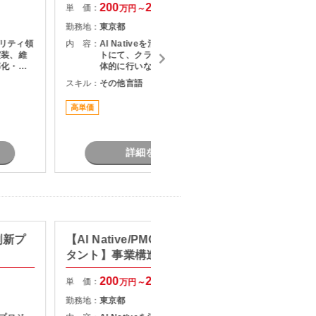
200
250
単 価：
単 価：
万円～
万円
勤務地：
東京都
勤務地：
ュリティ領
内 容：
AI Nativeを活用した改革プロジェク
内 容：
実装、維
トにて、クライアントとの折衝を主
率化・高
体的に行いながら、社内外の関係者
グ ・
をリードし、論点設計・課題構造化
スキル：
その他言語
スキル：
P
害に対する
を通じてタスクや意思決定を推進い
Wやオン
ただくPMO／戦略コンサルタントポ
高単価
最新技術
点のネッ
ジションです。
詳細を見る
刷新プ
【AI Native/PMO/戦略コンサル
【セキ
タント】事業構造改革コンサル
キュリ
200
250
単 価：
単 価：
万円～
万円
勤務地：
東京都
勤務地：