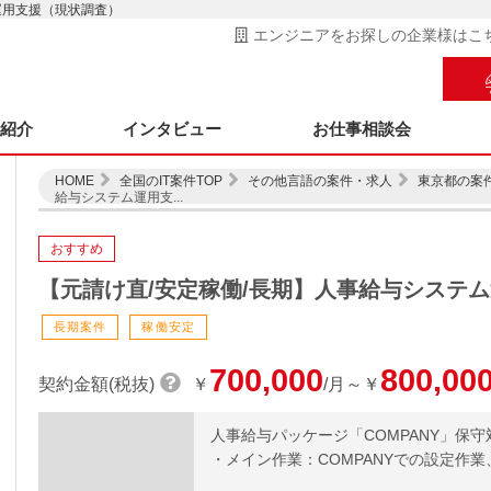
運用支援（現状調査）
エンジニアをお探しの企業様はこ
ス紹介
インタビュー
お仕事相談会
HOME
全国のIT案件TOP
その他言語の案件・求人
東京都の案
給与システム運用支...
おすすめ
【元請け直/安定稼働/長期】人事給与システ
長期案件
稼働安定
700,000
800,00
契約金額(税抜)
￥
/月～￥
人事給与パッケージ「COMPANY」保守
・メイン作業：COMPANYでの設定作