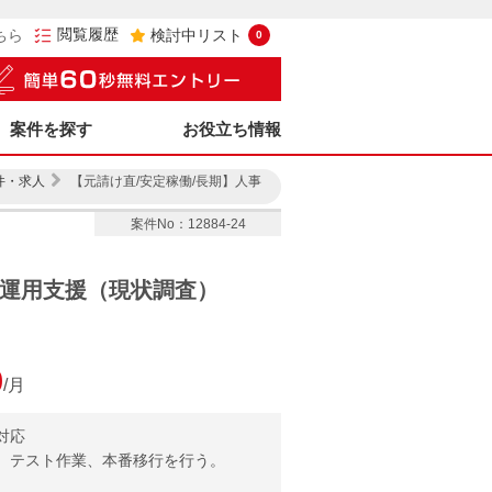
閲覧履歴
ちら
検討中リスト
0
案件を探す
お役立ち情報
件・求人
【元請け直/安定稼働/長期】人事
案件No：12884-24
ム運用支援（現状調査）
0
/月
対応
業、テスト作業、本番移行を行う。