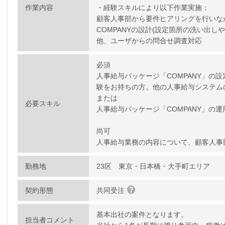
作業内容
・経験スキルにより以下作業実施：
顧客人事部から要件ヒアリングを行いな
COMPANYの設計(設定箇所の洗い出し
他、ユーザからの問合せ調査対応
必須
人事給与パッケージ「COMPANY」の
験をお持ちの方。他の人事給与システム
または
必要スキル
人事給与パッケージ「COMPANY」の運
尚可
人事給与業務の内容について、顧客人事
勤務地
23区 東京・日本橋・大手町エリア
契約形態
共同受注
基本出社の案件となります。
担当者コメント