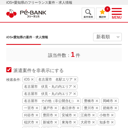
iOS×愛知県のフリーランス案件・求人情報
0
iOS×愛知県の案件・求人情報
1
該当件数：
件
派遣案件を非表示にする
iOS
名古屋市 名駅エリア
検索条件:
名古屋市 伏見・丸の内エリア
名古屋市 伏見・丸の内エリア
名古屋市 その他（非公開含む）
豊橋市
岡崎市
一宮市
瀬戸市
春日井市
豊川市
碧南市
刈谷市
豊田市
安城市
江南市
小牧市
稲沢市
新城市
東海市
大府市
知多市