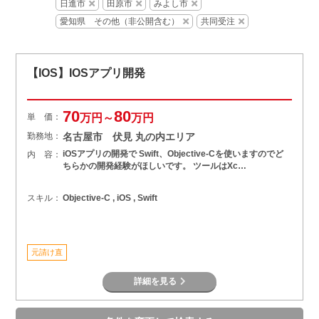
日進市
田原市
みよし市
愛知県 その他（非公開含む）
共同受注
【IOS】IOSアプリ開発
70
80
単 価：
万円～
万円
勤務地：
名古屋市 伏見 丸の内エリア
iOSアプリの開発で Swift、Objective-Cを使いますのでど
内 容：
ちらかの開発経験がほしいです。 ツールはXc…
スキル：
Objective-C , iOS , Swift
元請け直
詳細を見る