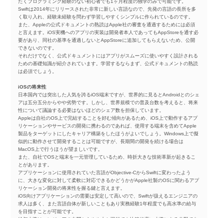
たくプログラミング経験のない初心者でも1ヶ月程度の独学のみで可能です。
Swiftは2014年にリリースされた非常に新しい言語なので、先発の言語の長所を多
く取り入れ、経験未経験を問わず学習しやすくシンプルに作られているのです。
また、Appleの公式ドキュメントの熟読はApple社の審査を通過するためには必須
と言えます。iOS実機へのアプリの実装は開発者本人であってもAppStoreを通す必
要があり、同社の基準を通過しないとAppStoreに追加してもらえないため、公開
できないのです。
それだけでなく、公式ドキュメントにはアプリがスムーズに使いやすく設計される
ための基礎知識が紹介されています。学習するならまず、公式ドキュメントの熟読
は必須でしょう。
iOSの将来性
日本国内では突出した人気を誇るiOS端末ですが、世界的に見るとAndroidとのシェ
アは五分五分からやや劣勢です。しかし、世界規模での普及台数を考えると、将来
性について議論する必要はないほどのシェア数を担保しています。
Appleは自社のOS上で完結することを好む傾向があるため、iOS上で動作するアプ
リケーションやサービスの開発に携わるのであれば、使用する端末を含めてApple
製品をターゲットにしたキャリア構築をしたほうがよいでしょう。Windows上で擬
似的に動作させて開発することは可能ですが、長期間の開発を続ける場合は
MacOS上で行うほうが望ましいです。
また、自社でOSと端末を一元管理しているため、時折大きな技術革新が起きるこ
とがあります。
アプリケーションに使用されていた言語がObjective-CからSwiftに変わったよう
に、大きな変化に対して柔軟に対応できるかどうかがApple社製のOSに関わるアプ
リケーション開発の将来性を握る鍵と言えます。
iOS向けアプリケーションの需要は安定して高いので、Swiftが扱えるエンジニアの
求人は多く、また言語自体が新しいこともあり実務経験1年程度でも高水準の給与
を目指すことが可能です。