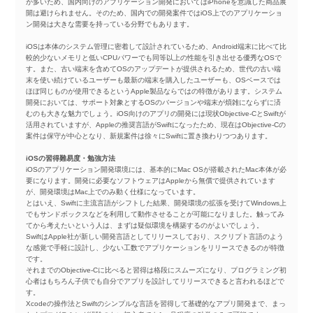
が多いため、国内向けのアプリケーション開発においてはiPhoneを意識した商品展
開は避けられません。そのため、国内での開発案件ではiOS上でのアプリケーショ
ン開発は大きな需要を持っている分野でもあります。
iOSは本体のシステム管理に密着して設計されているため、Android端末に比べて比
較的少ないメモリと低いCPUパワーでも同等以上の性能を引き出せる優秀なOSで
す。また、古い端末を含めてOSのアップデートが提供されるため、世代の古い端
末を使い続けているユーザーも最新の端末を購入したユーザーも、OSベースでは
ほぼ同じものが使用できるというApple製品ならではの特徴があります。システム
開発においては、サポート対象とするOSのバージョンや端末が煩雑にならずに済
むのも大きな魅力でしょう。iOS向けのアプリの開発には現状Objective-CとSwiftが
活用されていますが、Appleの推奨言語がSwiftになったため、現在はObjective-Cの
案件は保守が中心となり、新規案件は徐々にSwiftに置き換わりつつあります。
iOSの習得難易度・勉強方法
iOSのアプリケーション開発環境には、基本的にMac OSが搭載されたMac本体が必
要になります。開発に必要なソフトウェアはAppleから無償で提供されています
が、開発環境はMac上でのみ動く仕様になっています。
とはいえ、Swiftに主流言語がシフトした結果、開発環境の拡張を受けてWindows上
でもサンドボックスなどを利用して動作させることが可能になりました。触ってみ
てから考えたいという人は、まずは疑似環境を構築するのがよいでしょう。
SwiftはApple社が新しい開発言語としてリリースしており、スクリプト言語のよう
な感覚で手軽に設計し、少ない工数でアプリケーションをリリースできるのが特徴
です。
それまでのObjective-Cに比べると習得は格段にスムーズになり、プログラミング初
心者はもちろん子供でも自分でアプリを設計してリリースできると言われるほどで
す。
Xcodeの操作法とSwiftのシンプルな言語を習得して基礎的なアプリ開発まで、まっ