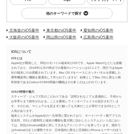
他のキーワードで探す
北海道のiOS案件
東京都のiOS案件
愛知県のiOS案件
大阪府のiOS案件
岡山県のiOS案件
広島県のiOS案件
iOSについて
iOSとは
Apple社が開発した、同社のモバイル端末向けOSです。Apple Watchなどにも搭載
されており、2018年11月の時点での最新のバージョンは12.1.1で、現行ではApple
社の端末にのみ搭載されています。Mac OS Xをベースにタッチパネルを搭載した
携帯機器用に機能を最適化して作られていますが、結果としてMac OSと異なり根
幹技術であるCarbonやUNIX関連の機能はその多くがはぶかれています。
iOSの特徴や魅力
スティーブ・ジョブズ氏のこだわりである「説明されなくても直感的に、子供から
お年寄りまで操作がわかる」ことを重視してインターフェイスが設計されていま
す。そのため、マニュアルを読まずに触っても大体のことが実行できるOSとして
人気があります。
端末とシステムがApple社の一元管理に置かれており、サードパーティ製アプリの
安全性、OSとの親和性と端末の機能を最大限に活かしたシステムという点におい
ては、対抗のAndroid端末に対して大きなアドバンテージを持っています。国外で
はAndroidのほうが優勢ですが、日本国内に限ると圧倒的にiPhoneユーザーのほう