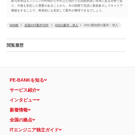
給与水準はエンジニアの中間からやや上と現行でも比較的高い水準にある分野であ
り、今後も安定した需要があることから、今の段階で言語に新規参入してキャリア
構築をすることで、将来的にも安定して案件が獲得できるでしょう。
HOME
全国のIT案件TOP
iOSの案件・求人
iOS×愛知県の案件・求人
閲覧履歴
PE-BANKを知る
サービス紹介
インタビュー
新着情報
全国の拠点
ITエンジニア独立ガイド