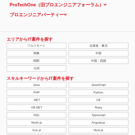
ProTechOne（旧プロエンジニアフォーラム）
プロエンジニアパーティー
エリアからIT案件を探す
フルリモート
北海道・東北
関東
中部
関西
中国・四国
九州
スキルキーワードからIT案件を探す
Java
JavaScript
PHP
Python
.NET
C#
VB.NET
Ruby
SQL
Typescript
Node.js
Angular.js
Vue.js
Nuxt.js