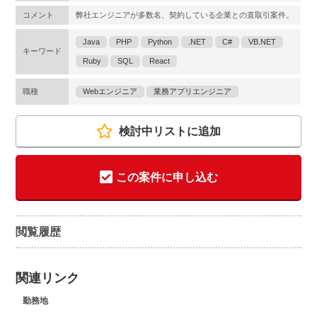
コメント
弊社エンジニアが多数名、契約している企業との直取引案件。
Java
PHP
Python
.NET
C#
VB.NET
キーワード
Ruby
SQL
React
職種
Webエンジニア
業務アプリエンジニア
検討中リストに追加
この案件に申し込む
閲覧履歴
関連リンク
勤務地