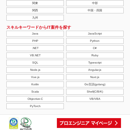
関東
中部
関西
中国・四国
九州
スキルキーワードからIT案件を探す
Java
JavaScript
PHP
Python
.NET
C#
VB.NET
Ruby
SQL
Typescript
Node.js
Angular.js
Vue.js
Nuxt.js
Kotlin
Go言語(golang)
Scala
Shell(C/B/K)
Objective-C
VB/VBA
PyTorch