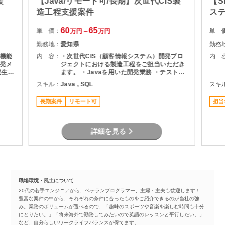
援
【Java/リモート可/長期】次世代CIS製
【S
造工程支援案件
ス
60
65
単 価：
単 
万円～
万円
勤務地：
愛知県
勤務
機能
内 容：
・次世代CIS（顧客情報システム）開発プロ
内 
発メ
ジェクトにおける製造工程をご担当いただき
ます。 ・Javaを用いた開発業務 ・テスト実
ま
施（Junit） ・Oracle環境での開発 ・結合工
スキル：
Java , SQL
スキ
程を中心とした開発支援
長期案件
リモート可
担当
詳細を見る
職場環境・風土について
20代の若手エンジニアから、ベテランプログラマー、主婦・主夫も歓迎します！
豊富な案件の中から、それぞれの条件に合ったものをご紹介できるのが当社の強
み。業務のボリュームが選べるので、「趣味のスポーツや音楽を楽しむ時間も十分
にとりたい。」「将来海外で勤務してみたいので英語のレッスンと平行したい。」
など、自分らしいワークライフバランスが保てます。