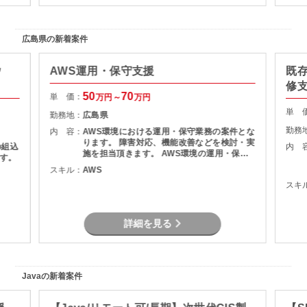
広島県の新着案件
ウ
AWS運用・保守支援
既
修支
50
70
単 価：
万円～
万円
単 
勤務地：
広島県
勤務
内 容：
AWS環境における運用・保守業務の案件とな
ります。 障害対応、機能改善などを検討・実
の組込
内 
施を担当頂きます。 AWS環境の運用・保守
す。
障害調査 マニュアル作成
スキル：
AWS
スキ
詳細を見る
Javaの新着案件