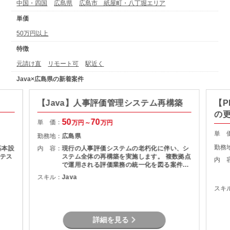
中国・四国
広島県
広島市 紙屋町・八丁堀エリア
単価
50万円以上
特徴
元請け直
リモート可
駅近く
Java×広島県の新着案件
【Java】人事評価管理システム再構築
【
の
50
70
単 価：
万円～
万円
単 
勤務地：
広島県
勤務
基本設
内 容：
現行の人事評価システムの老朽化に伴い、シ
テス
ステム全体の再構築を実施します。 複数拠点
内 
で運用される評価業務の統一化を図る案件で
す。 開発体制 ４名＋２名(今回の支援人数)
スキル：
Java
スキ
詳細を見る