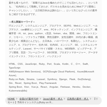
案件も様々なので、「前職ではJavaを極めたのでここでも活かしたい。」という方
も、「社内SEとして勤務してきたが、ITスキルを高めるためにWebアプリ開発に
チャレンジしたい。」「土日祝日休みは譲れない…」という方にもぴったりの案件
をご紹介できるはずです。
～求人関連キーワード～
ITエンジニア、システムエンジニア、プログラマ、SE/PG、Webエンジニア、ヘル
プデスク、cae解析エンジニア、emc、PCキッティング、インフラエンジニア、機
械学習・AI、iot、java、python、c言語、fortran、vba、開発、sler、フロントエン
ド、リモート、ソフトウェア開発、男性活躍中、女性活躍中、20代の多い職場、残
業少なめ・残業ほとんどなし、土日休み、ハローワーク、転勤なし、システムエン
ジニア、it、プログラマー、社内 SE、社内SE、エンジニア、SE、システムコンサ
ルティング、Laravel、サーバサイド経験・スキル、WEB制作、ビッグデータ、ア
プリ開発、言語・フレームワーク、SEO対策、プロダクトマネージャー、データサ
イエンティスト、フロントエンド、バックエンド
HTML、CSS、JavaScript、Ruby、Perl、Scala、Kotlin、C 、C++、Swift、
TypeScript
AWS(Amazon Web Services)、GCP(Google Cloud Platform)、Azure(Microsoft
Azure)、
Ruby on Rails、Sinatra、Laravel、Symfony、Django、Flask、Go(Golang)、
Gin、Revel、Spring Boot、Play Framework
Spring Boot、Ktor、Vue.js、React、Angular、Firebase、Heroku、Docker、
Kubernetes(k8s)
HOME
全国のIT案件TOP
Javaの案件・求人
広島県の案件・求人
【リ
モート】予約サイトシステム(Ruby on R...