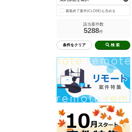
募集終了案件(CLOSE)も含める
該当案件数
5288
件
条件をクリア
検 索