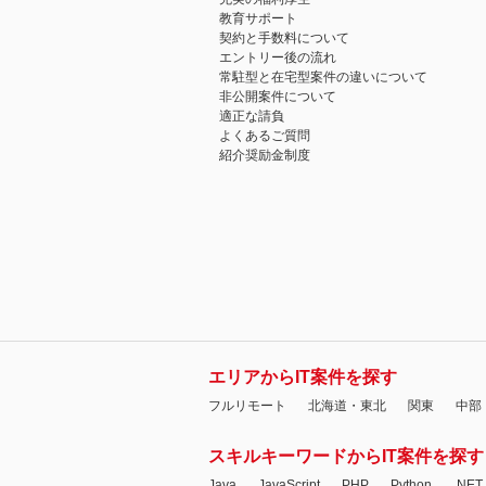
教育サポート
契約と手数料について
エントリー後の流れ
常駐型と在宅型案件の違いについて
非公開案件について
適正な請負
よくあるご質問
紹介奨励金制度
エリアからIT案件を探す
フルリモート
北海道・東北
関東
中部
スキルキーワードからIT案件を探す
Java
JavaScript
PHP
Python
.NET