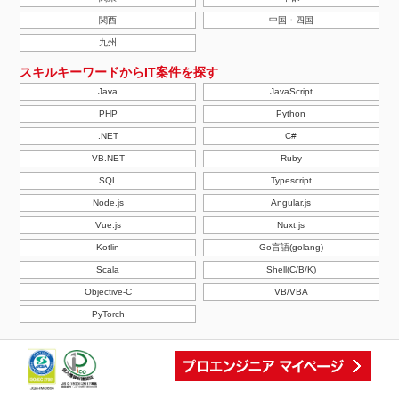
関西
中国・四国
九州
スキルキーワードからIT案件を探す
Java
JavaScript
PHP
Python
.NET
C#
VB.NET
Ruby
SQL
Typescript
Node.js
Angular.js
Vue.js
Nuxt.js
Kotlin
Go言語(golang)
Scala
Shell(C/B/K)
Objective-C
VB/VBA
PyTorch