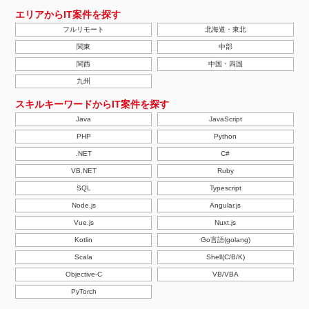
エリアからIT案件を探す
フルリモート
北海道・東北
関東
中部
関西
中国・四国
九州
スキルキーワードからIT案件を探す
Java
JavaScript
PHP
Python
.NET
C#
VB.NET
Ruby
SQL
Typescript
Node.js
Angular.js
Vue.js
Nuxt.js
Kotlin
Go言語(golang)
Scala
Shell(C/B/K)
Objective-C
VB/VBA
PyTorch