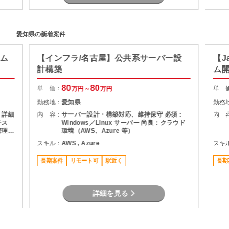
愛知県の新着案件
テム
【インフラ/名古屋】公共系サーバー設
【J
計構築
ム
80
80
単 価：
単 
万円～
万円
勤務地：
愛知県
勤務
 詳細
内 容：
サーバー設計・構築対応、維持保守 必須：
内 
テス
Windows／Linux サーバー 尚良：クラウド
管理
環境（AWS、Azure 等）
務ア
スキル：
AWS , Azure
スキ
長期案件
リモート可
駅近く
長期
詳細を見る