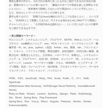
豊富な案件の中から、それぞれの条件に合ったものをご紹介できるのが当社の強
み。業務のボリュームが選べるので、「趣味のスポーツや音楽を楽しむ時間も十分
にとりたい。」「将来海外で勤務してみたいので英語のレッスンと平行したい。」
など、自分らしいワークライフバランスが保てます。
案件も様々なので、「前職ではJavaを極めたのでここでも活かしたい。」という方
も、「社内SEとして勤務してきたが、ITスキルを高めるためにWebアプリ開発に
チャレンジしたい。」「土日祝日休みは譲れない…」という方にもぴったりの案件
をご紹介できるはずです。
～求人関連キーワード～
ITエンジニア、システムエンジニア、プログラマ、SE/PG、Webエンジニア、ヘル
プデスク、cae解析エンジニア、emc、PCキッティング、インフラエンジニア、機
械学習・AI、iot、java、python、c言語、fortran、vba、開発、sler、フロントエン
ド、リモート、ソフトウェア開発、男性活躍中、女性活躍中、20代の多い職場、残
業少なめ・残業ほとんどなし、土日休み、ハローワーク、転勤なし、システムエン
ジニア、it、プログラマー、社内 SE、社内SE、エンジニア、SE、システムコンサ
ルティング、Laravel、サーバサイド経験・スキル、WEB制作、ビッグデータ、ア
プリ開発、言語・フレームワーク、SEO対策、プロダクトマネージャー、データサ
イエンティスト、フロントエンド、バックエンド
HTML、CSS、JavaScript、Ruby、Perl、Scala、Kotlin、C 、C++、Swift、
TypeScript
AWS(Amazon Web Services)、GCP(Google Cloud Platform)、Azure(Microsoft
Azure)、
Ruby on Rails、Sinatra、Laravel、Symfony、Django、Flask、Go(Golang)、
Gin、Revel、Spring Boot、Play Framework
Spring Boot、Ktor、Vue.js、React、Angular、Firebase、Heroku、Docker、
Kubernetes(k8s)