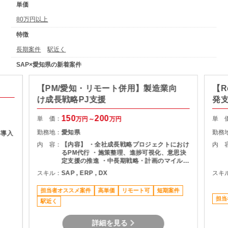
単価
80万円以上
特徴
長期案件
駅近く
SAP×愛知県の新着案件
【PM/愛知・リモート併用】製造業向
【R
け成長戦略PJ支援
発
150
200
単 価：
単 
万円～
万円
勤務地：
愛知県
勤務
と導入
内 容：
【内容】 ・全社成長戦略プロジェクトにおけ
内 
るPM代行 ・施策整理、進捗可視化、意思決
定支援の推進 ・中長期戦略・計画のマイルス
トーン設計および進捗管理 ・営業／製造／物
スキル：
SAP , ERP , DX
スキ
流を含むSCM施策の企画・実行支援 ・経営
層向け報告資料の作成 ・課題整理および改善
担当者オススメ案件
高単価
リモート可
短期案件
推進 【作業場所】 ・愛知エリアのクライア
担当
駅近く
ント先（聚楽園駅周辺） ・週3日程度リモー
ト併用 【想定期間】 即日～2026年7月末
（延長可能性あり）
詳細を見る