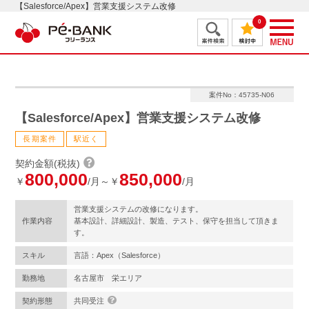
【Salesforce/Apex】営業支援システム改修
0
案件No：45735-N06
【Salesforce/Apex】営業支援システム改修
長期案件
駅近く
契約金額(税抜)
800,000
850,000
￥
/月～￥
/月
営業支援システムの改修になります。
作業内容
基本設計、詳細設計、製造、テスト、保守を担当して頂きま
す。
スキル
言語：Apex（Salesforce）
勤務地
名古屋市 栄エリア
契約形態
共同受注