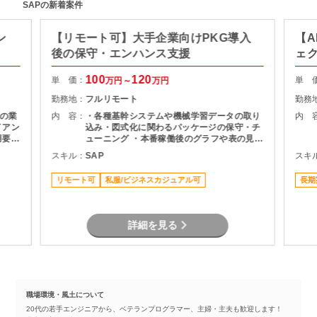
SAPの新着案件
ン
【リモート可】大手企業向けPKG導入
【A
後の保守・エンハンス支援
ェ
100
120
単 価：
単 
万円～
万円
勤務地：
フルリモート
勤務
の業
内 容：
・各種基幹システムや機械学習データの取り
内 
込み・図式化に関わるパッケージの保守・チ
用要件
ューニング ・本番稼働後のグラフや表の見栄
成
え変更、微修正対応 ・メンバーへの知見・技
スキル：
SAP
スキ
者と
術習熟のサポート
リモート可
私服/ビジネスカジュアル可
長期
詳細を見る
職場環境・風土について
20代の若手エンジニアから、ベテランプログラマー、主婦・主夫も歓迎します！