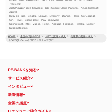
TypeScript
AWS(Amazon Web Services)、GCP(Google Cloud Platform)、Azure(Microsoft
Azure)、
Ruby on Rails、Sinatra、Laravel、Symfony、Django、Flask、Go(Golang)、
Gin、Revel、Spring Boot、Play Framework
Spring Boot、Ktor、Vue.js、React、Angular、Firebase、Heroku、Docker、
Kubernetes(k8s)
HOME
全国のIT案件TOP
.NETの案件・求人
兵庫県の案件・求人
【C#/SQL-Server】WEBシステム並びに...
PE-BANKを知る
サービス紹介
インタビュー
新着情報
全国の拠点
ITエンジニア独立ガイド