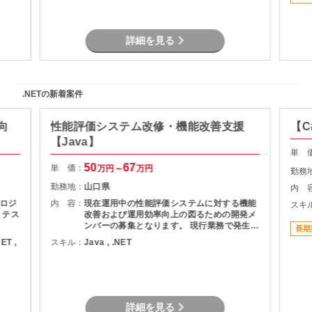
の改
発工
、業
があ
詳細を見る
後は
安定
験を
た案
.NETの新着案件
向
性能評価システム改修・機能改善支援
【C
【Java】
単 
50
67
単 価：
万円～
万円
勤務
勤務地：
山口県
内 
ロジ
内 容：
現在運用中の性能評価システムに対する機能
スキ
、テス
改善および運用効率向上の図るための開発メ
ンバーの募集となります。 現行業務で発生し
長期
ている課題を整理し、機能追加を実現しま
NET ,
スキル：
Java , .NET
す。
詳細を見る