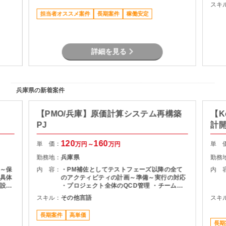
スキ
担当者オススメ案件
長期案件
稼働安定
詳細を見る
兵庫県の新着案件
【PMO/兵庫】原価計算システム再構築
【K
PJ
計
120
160
単 価：
単 
万円～
万円
勤務地：
兵庫県
勤務
～保
内 容：
・PM補佐としてテストフェーズ以降の全て
内 
具体
のアクティビティの計画～準備～実行の対応
設
・プロジェクト全体のQCD管理 ・チーム横
単
断課題の解決を率先して推進 ・クライアント
スキル：
その他言語
スキ
用・
含めた各種ステークホルダーとの調整や交渉
通信
を自立自走で対応
長期案件
高単価
ーク周
長期