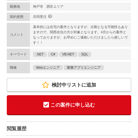
勤務地
神戸市 西区エリア
契約形態
共同受注
基本的には在宅の案件となりますが、出勤となる可能性もあり
ますので、関西在住の方が対象となります。4月からの案件と
コメント
なっておりますが、お早めにご連絡いただけましたら嬉しいで
す！！
キーワード
.NET
C#
VB.NET
SQL
職種
Webエンジニア
業務アプリエンジニア
検討中リストに追加
この案件に申し込む
閲覧履歴