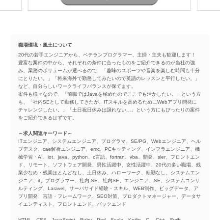
職場環境・風土について
20代の若手エンジニアから、ベテランプログラマー、主婦・主夫も歓迎します！
豊富な案件の中から、それぞれの条件に合ったものをご紹介できるのが当社の強
み。業務のボリュームが選べるので、「趣味のスポーツや音楽を楽しむ時間も十分
にとりたい。」「将来海外で勤務してみたいので英語のレッスンと平行したい。」
など、自分らしいワークライフバランスが保てます。
案件も様々なので、「前職ではJavaを極めたのでここでも活かしたい。」という方
も、「社内SEとして勤務してきたが、ITスキルを高めるためにWebアプリ開発に
チャレンジしたい。」「土日祝日休みは譲れない…」という方にもぴったりの案件
をご紹介できるはずです。
～求人関連キーワード～
ITエンジニア、システムエンジニア、プログラマ、SE/PG、Webエンジニア、ヘル
プデスク、cae解析エンジニア、emc、PCキッティング、インフラエンジニア、機
械学習・AI、iot、java、python、c言語、fortran、vba、開発、sler、フロントエン
ド、リモート、ソフトウェア開発、男性活躍中、女性活躍中、20代の多い職場、残
業少なめ・残業ほとんどなし、土日休み、ハローワーク、転勤なし、システムエン
ジニア、it、プログラマー、社内 SE、社内SE、エンジニア、SE、システムコンサ
ルティング、Laravel、サーバサイド経験・スキル、WEB制作、ビッグデータ、ア
プリ開発、言語・フレームワーク、SEO対策、プロダクトマネージャー、データサ
イエンティスト、フロントエンド、バックエンド
HTML、CSS、JavaScript、Ruby、Perl、Scala、Kotlin、C 、C++、Swift、