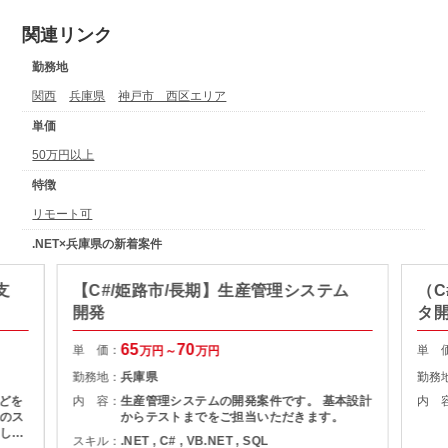
関連リンク
勤務地
関西
兵庫県
神戸市 西区エリア
単価
50万円以上
特徴
リモート可
.NET×兵庫県の新着案件
支
【C#/姫路市/長期】生産管理システム
（
開発
タ
65
70
単 価：
単 
万円～
万円
勤務地：
兵庫県
勤務
などを
内 容：
生産管理システムの開発案件です。 基本設計
内 
のス
からテストまでをご担当いただきます。
しま
スキル：
.NET , C# , VB.NET , SQL