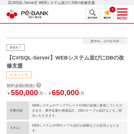
【C#/SQL-Server】WEBシステム並びにDBの改修支援
0
案件No：13792-K08
募集終了
【C#/SQL-Server】WEBシステム並びにDBの改
修支援
リモート可
契約金額(税抜)
550,000
650,000
￥
/月～￥
/月
WEBシステムのアップグレードやDBの改修に参画していただ
作業内容
きます。要件定義や画面設計、DBのテーブル設計などをご担
当いただきます。
WEBシステムやDBテーブル設計の経験などが必須となりま
スキル
す。