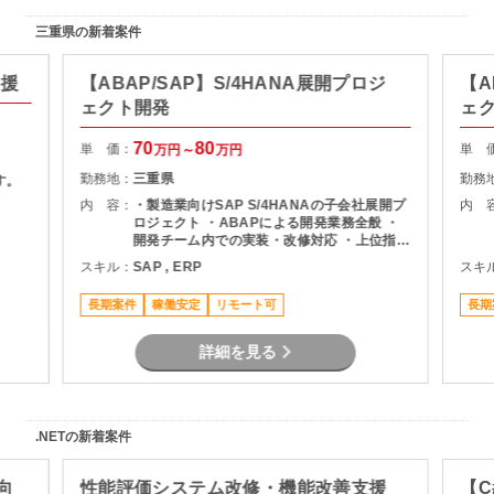
三重県の新着案件
支援
【ABAP/SAP】S/4HANA展開プロジ
【A
ェクト開発
ェ
70
80
単 価：
単 
万円～
万円
勤務地：
三重県
勤務
す。
内 容：
・製造業向けSAP S/4HANAの子会社展開プ
内 
ロジェクト ・ABAPによる開発業務全般 ・
開発チーム内での実装・改修対応 ・上位指示
者のもとでの開発推進
スキル：
SAP , ERP
スキ
長期案件
稼働安定
リモート可
長期
詳細を見る
.NETの新着案件
向
性能評価システム改修・機能改善支援
【C