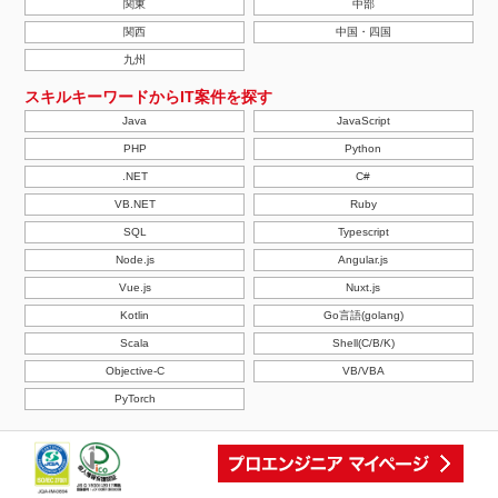
関東
中部
関西
中国・四国
九州
スキルキーワードからIT案件を探す
Java
JavaScript
PHP
Python
.NET
C#
VB.NET
Ruby
SQL
Typescript
Node.js
Angular.js
Vue.js
Nuxt.js
Kotlin
Go言語(golang)
Scala
Shell(C/B/K)
Objective-C
VB/VBA
PyTorch