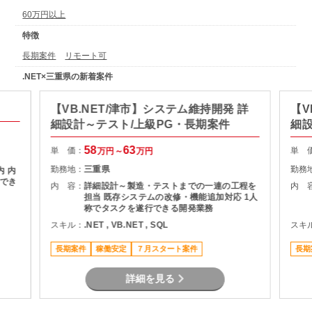
60万円以上
特徴
長期案件
リモート可
.NET×三重県の新着案件
【VB.NET/津市】システム維持開発 詳
【V
細設計～テスト/上級PG・長期案件
細設
58
63
単 価：
単 
万円～
万円
勤務地：
三重県
勤務
内
でき
内 容：
詳細設計～製造・テストまでの一連の工程を
内 
担当 既存システムの改修・機能追加対応 1人
称でタスクを遂行できる開発業務
スキル：
.NET , VB.NET , SQL
スキ
長期案件
稼働安定
７月スタート案件
長期
詳細を見る