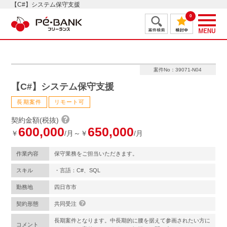
【C#】システム保守支援
0
案件No：39071-N04
【C#】システム保守支援
長期案件
リモート可
契約金額(税抜)
600,000
650,000
￥
/月～￥
/月
作業内容
保守業務をご担当いただきます。
スキル
・言語：C#、SQL
勤務地
四日市市
契約形態
共同受注
長期案件となります。中長期的に腰を据えて参画されたい方に
コメント