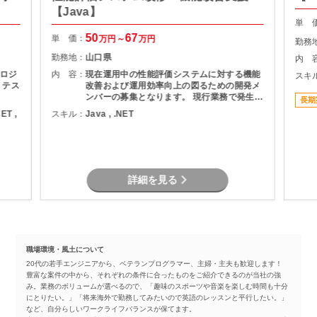
【Java】
単 
50
67
単 価：
万円～
万円
勤務
勤務地：
山口県
内 
ロジ
内 容：
現在運用中の性能評価システムに対する機能
スキ
、テス
改善および運用効率向上の図るための開発メ
ンバーの募集となります。 現行業務で発生し
長期
ている課題を整理し、機能追加を実現しま
NET ,
スキル：
Java , .NET
す。
詳細を見る
職場環境・風土について
20代の若手エンジニアから、ベテランプログラマー、主婦・主夫も歓迎します！
豊富な案件の中から、それぞれの条件に合ったものをご紹介できるのが当社の強
み。業務のボリュームが選べるので、「趣味のスポーツや音楽を楽しむ時間も十分
にとりたい。」「将来海外で勤務してみたいので英語のレッスンと平行したい。」
など、自分らしいワークライフバランスが保てます。