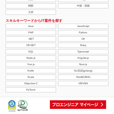
関西
中国・四国
九州
スキルキーワードからIT案件を探す
Java
JavaScript
PHP
Python
.NET
C#
VB.NET
Ruby
SQL
Typescript
Node.js
Angular.js
Vue.js
Nuxt.js
Kotlin
Go言語(golang)
Scala
Shell(C/B/K)
Objective-C
VB/VBA
PyTorch