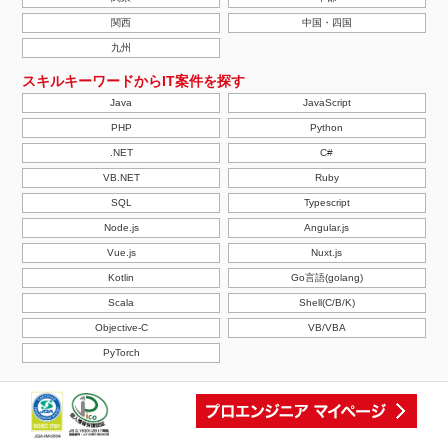
関西
中国・四国
九州
スキルキーワードからIT案件を探す
Java
JavaScript
PHP
Python
.NET
C#
VB.NET
Ruby
SQL
Typescript
Node.js
Angular.js
Vue.js
Nuxt.js
Kotlin
Go言語(golang)
Scala
Shell(C/B/K)
Objective-C
VB/VBA
PyTorch