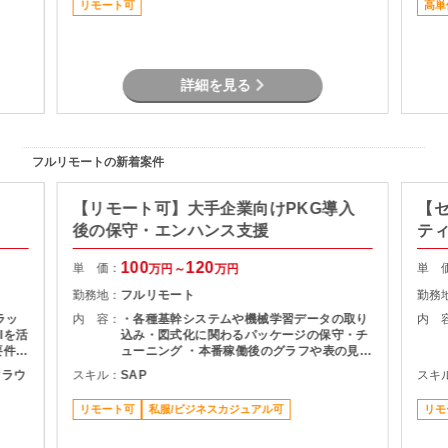
リモート可
高単
詳細を見る
フルリモートの新着案件
【リモート可】大手企業向けPKG導入
【
後の保守・エンハンス支援
テ
100
120
単 価：
単 
万円～
万円
勤務地：
フルリモート
勤務
ラッ
内 容：
・各種基幹システムや機械学習データの取り
内 
Iを活
込み・図式化に関わるパッケージの保守・チ
要件に
ューニング ・本番稼働後のグラフや表の見栄
 ・
え変更、微修正対応 ・メンバーへの知見・技
ククラウ
スキル：
SAP
スキ
取りま
術習熟のサポート
よる検
リモート可
私服/ビジネスカジュアル可
リモ