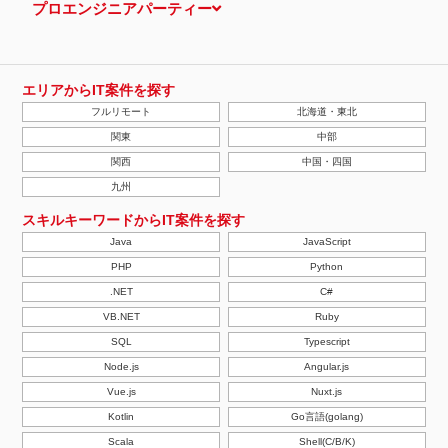
プロエンジニアパーティー
エリアからIT案件を探す
フルリモート
北海道・東北
関東
中部
関西
中国・四国
九州
スキルキーワードからIT案件を探す
Java
JavaScript
PHP
Python
.NET
C#
VB.NET
Ruby
SQL
Typescript
Node.js
Angular.js
Vue.js
Nuxt.js
Kotlin
Go言語(golang)
Scala
Shell(C/B/K)