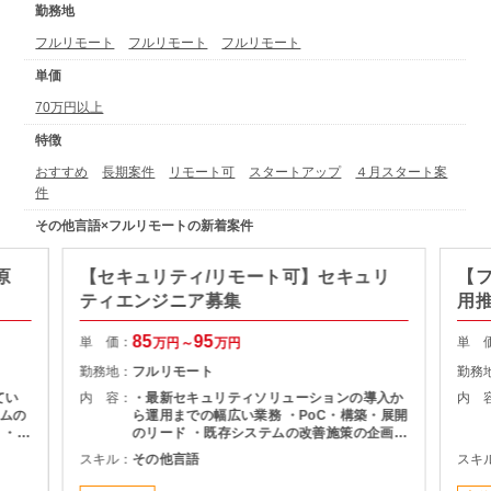
勤務地
フルリモート
フルリモート
フルリモート
単価
70万円以上
特徴
おすすめ
長期案件
リモート可
スタートアップ
４月スタート案
件
その他言語×フルリモートの新着案件
原
【セキュリティ/リモート可】セキュリ
【フ
ティエンジニア募集
用
85
95
単 価：
単 
万円～
万円
勤務地：
フルリモート
勤務
てい
内 容：
・最新セキュリティソリューションの導入か
内 
ムの
ら運用までの幅広い業務 ・PoC・構築・展開
 ・ユ
のリード ・既存システムの改善施策の企画・
理領域
推進 ・メンバー管理
スキル：
その他言語
スキ
維持・