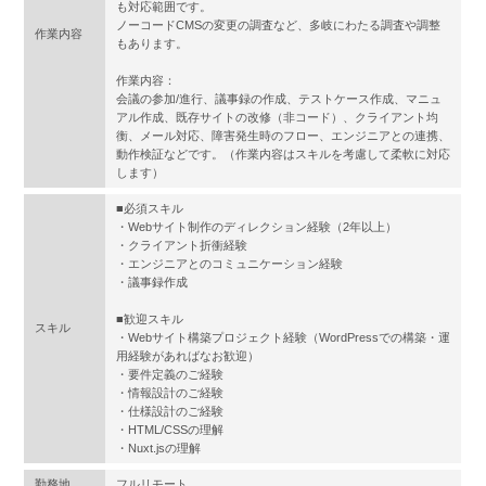
も対応範囲です。
ノーコードCMSの変更の調査など、多岐にわたる調査や調整
作業内容
もあります。
作業内容：
会議の参加/進行、議事録の作成、テストケース作成、マニュ
アル作成、既存サイトの改修（非コード）、クライアント均
衡、メール対応、障害発生時のフロー、エンジニアとの連携、
動作検証などです。（作業内容はスキルを考慮して柔軟に対応
します）
■必須スキル
・Webサイト制作のディレクション経験（2年以上）
・クライアント折衝経験
・エンジニアとのコミュニケーション経験
・議事録作成
■歓迎スキル
スキル
・Webサイト構築プロジェクト経験（WordPressでの構築・運
用経験があればなお歓迎）
・要件定義のご経験
・情報設計のご経験
・仕様設計のご経験
・HTML/CSSの理解
・Nuxt.jsの理解
勤務地
フルリモート