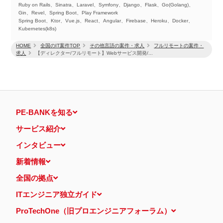
Ruby on Rails、Sinatra、Laravel、Symfony、Django、Flask、Go(Golang)、
Gin、Revel、Spring Boot、Play Framework
Spring Boot、Ktor、Vue.js、React、Angular、Firebase、Heroku、Docker、
Kubernetes(k8s)
HOME
全国のIT案件TOP
その他言語の案件・求人
フルリモートの案件・
求人
【ディレクター/フルリモート】Webサービス開発/...
PE-BANKを知る
サービス紹介
インタビュー
新着情報
全国の拠点
ITエンジニア独立ガイド
ProTechOne（旧プロエンジニアフォーラム）