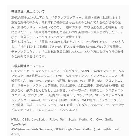
職場環境・風土について
20代の若手エンジニアから、ベテランプログラマー、主婦・主夫も歓迎します！
豊富な案件の中から、それぞれの条件に合ったものをご紹介できるのが当社の強
み。業務のボリュームが選べるので、「趣味のスポーツや音楽を楽しむ時間も十分
にとりたい。」「将来海外で勤務してみたいので英語のレッスンと平行したい。」
など、自分らしいワークライフバランスが保てます。
案件も様々なので、「前職ではJavaを極めたのでここでも活かしたい。」という方
も、「社内SEとして勤務してきたが、ITスキルを高めるためにWebアプリ開発に
チャレンジしたい。」「土日祝日休みは譲れない…」という方にもぴったりの案件
をご紹介できるはずです。
～求人関連キーワード～
ITエンジニア、システムエンジニア、プログラマ、SE/PG、Webエンジニア、ヘル
プデスク、cae解析エンジニア、emc、PCキッティング、インフラエンジニア、機
械学習・AI、iot、java、python、c言語、fortran、vba、開発、sler、フロントエン
ド、リモート、ソフトウェア開発、男性活躍中、女性活躍中、20代の多い職場、残
業少なめ・残業ほとんどなし、土日休み、ハローワーク、転勤なし、システムエン
ジニア、it、プログラマー、社内 SE、社内SE、エンジニア、SE、システムコンサ
ルティング、Laravel、サーバサイド経験・スキル、WEB制作、ビッグデータ、ア
プリ開発、言語・フレームワーク、SEO対策、プロダクトマネージャー、データサ
イエンティスト、フロントエンド、バックエンド
HTML、CSS、JavaScript、Ruby、Perl、Scala、Kotlin、C 、C++、Swift、
TypeScript
AWS(Amazon Web Services)、GCP(Google Cloud Platform)、Azure(Microsoft
Azure)、