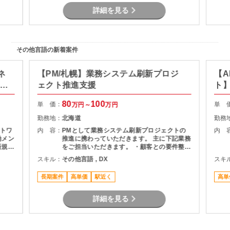
詳細を見る
その他言語の新着案件
ネ
【PM/札幌】業務システム刷新プロジ
【A
ト推
ェクト推進支援
ト
80
100
単 価：
単 
万円～
万円
勤務地：
北海道
勤務
トワ
内 容：
PMとして業務システム刷新プロジェクトの
内 
働メン
推進に携わっていただきます。 主に下記業務
新規基
をご担当いただきます。 ・顧客との要件整
フェ
理・課題整理 ・プロジェクト計画の策定およ
スキル：
その他言語 , DX
スキ
、移行
び進捗管理 ・開発チームとの調整およびマネ
に推
ジメント ・品質、課題、リスク管理 ・関係
長期案件
高単価
駅近く
高単
者向け資料作成および各種報告 ・要件定義か
らリリースまでの推進支援
詳細を見る