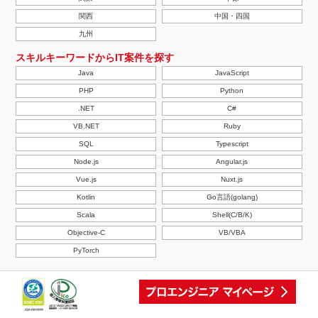
関西
中国・四国
九州
スキルキーワードからIT案件を探す
Java
JavaScript
PHP
Python
.NET
C#
VB.NET
Ruby
SQL
Typescript
Node.js
Angular.js
Vue.js
Nuxt.js
Kotlin
Go言語(golang)
Scala
Shell(C/B/K)
Objective-C
VB/VBA
PyTorch