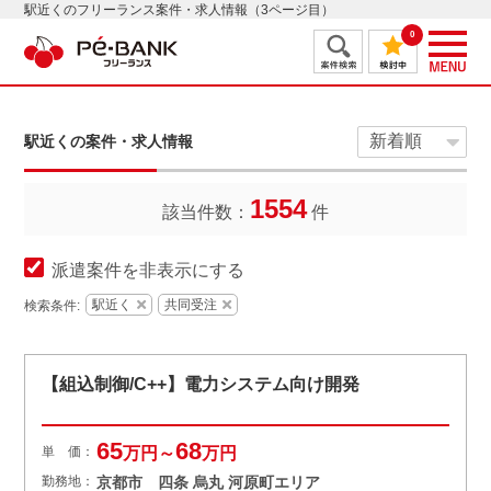
駅近くのフリーランス案件・求人情報（3ページ目）
0
駅近くの案件・求人情報
1554
該当件数：
件
派遣案件を非表示にする
駅近く
共同受注
検索条件:
【組込制御/C++】電力システム向け開発
65
68
単 価：
万円～
万円
勤務地：
京都市 四条 烏丸 河原町エリア