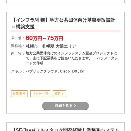
【インフラ/札幌】地方公共団体向け基盤更改設計
～構築支援
60
75
単 価：
万円～
万円
勤務地：
札幌市 札幌駅 大通エリア
地方公共団体向けのインフラシステム更改プロジェクトに
内 容：
て、主に下記業務をご担当いただきます。 ・パラメータシ
ートの作成…
スキル：
パブリッククラウド , Cisco , DX , IoT
長期案件
リモート可
駅近く
詳細を見る
【SE/Java/フルスタック開発経験】業務系システム