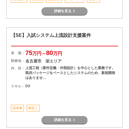
詳細を見る
【SE】入試システム上流設計支援案件
75
80
単 価：
万円～
万円
勤務地：
名古屋市 栄エリア
上流工程（要件定義・外部設計）を中心とした業務です。
内 容：
既存パッケージをベースとしたシステムのため、新規開発
はありませ…
スキル：
DX
高単価
駅近く
詳細を見る