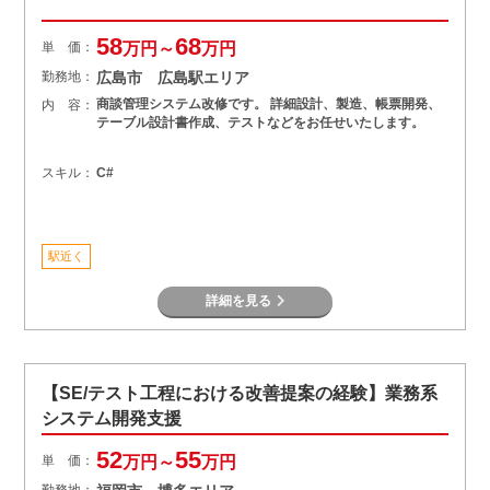
58
68
単 価：
万円～
万円
勤務地：
広島市 広島駅エリア
商談管理システム改修です。 詳細設計、製造、帳票開発、
内 容：
テーブル設計書作成、テストなどをお任せいたします。
スキル：
C#
駅近く
詳細を見る
【SE/テスト工程における改善提案の経験】業務系
システム開発支援
52
55
単 価：
万円～
万円
勤務地：