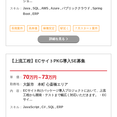
ショ…
スキル：
Java , SQL , AWS , Azure , パブリッククラウド , Spring
Boot , ERP
長期案件
高単価
稼働安定
駅近く
７月スタート案件
詳細を見る
【上流工程】ECサイトPKG導入SE募集
70
73
単 価：
万円～
万円
勤務地：
大阪市 本町 心斎橋エリア
ECサイト向けパッケージ導入プロジェクトにおいて、上流
内 容：
工程から開発・テストまで幅広く対応いただきます。 ・EC
サイ…
スキル：
JavaScript , C# , SQL , ERP