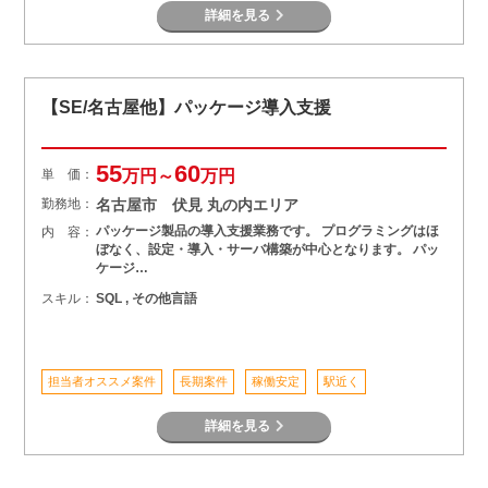
詳細を見る
【SE/名古屋他】パッケージ導入支援
55
60
単 価：
万円～
万円
勤務地：
名古屋市 伏見 丸の内エリア
パッケージ製品の導入支援業務です。 プログラミングはほ
内 容：
ぼなく、設定・導入・サーバ構築が中心となります。 パッ
ケージ…
スキル：
SQL , その他言語
担当者オススメ案件
長期案件
稼働安定
駅近く
詳細を見る