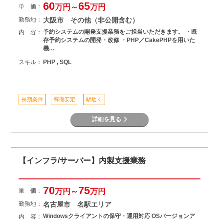
60
65
単 価：
万円～
万円
勤務地：
大阪市 その他（非公開含む）
予約システムの開発支援業務をご担当いただきます。 ・既
内 容：
存予約システムの開発・改修 ・PHP／CakePHPを用いた
機…
スキル：
PHP , SQL
長期案件
稼働安定
駅近く
詳細を見る
【インフラ/サーバー】内製支援業務
70
75
単 価：
万円～
万円
勤務地：
名古屋市 名駅エリア
Windowsクライアントの保守・運用対応 OSバージョンア
内 容：