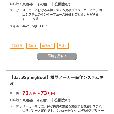
勤務地：
京都市 その他（非公開含む）
メーカーにおける基幹システム更改プロジェクトにて、周
内 容：
辺システムのインターフェース改修をご担当いただきま
す。 ・次期…
スキル：
Java , SQL , ERP
長期案件
高単価
稼働安定
駅近く
詳細を見る
【Java/SpringBoot】機器メーカー保守システム更
改
70
73
単 価：
万円～
万円
勤務地：
京都市 その他（非公開含む）
メーカー向けに、保守要員の業務を支援する既存システム
内 容：
のリプレース案件です。 Javaを中心としたWebアプリケー