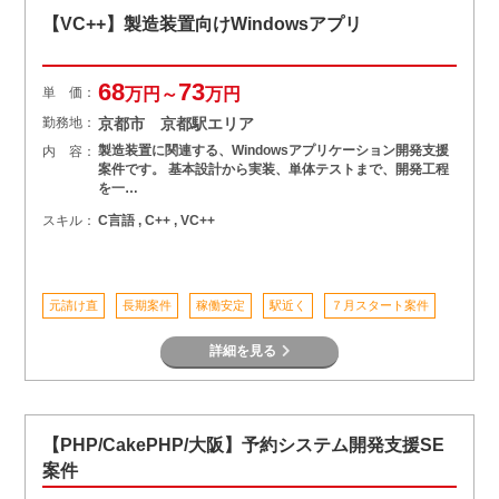
【VC++】製造装置向けWindowsアプリ
68
73
単 価：
万円～
万円
勤務地：
京都市 京都駅エリア
製造装置に関連する、Windowsアプリケーション開発支援
内 容：
案件です。 基本設計から実装、単体テストまで、開発工程
を一…
スキル：
C言語 , C++ , VC++
元請け直
長期案件
稼働安定
駅近く
７月スタート案件
詳細を見る
【PHP/CakePHP/大阪】予約システム開発支援SE
案件