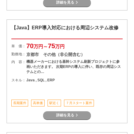
詳細を見る
【Java】ERP導入対応における周辺システム改修
70
75
単 価：
万円～
万円
勤務地：
京都市 その他（非公開含む）
機器メーカーにおける基幹システム刷新プロジェクトに参
内 容：
画いただきます。 次期ERPの導入に伴い、既存の周辺シス
テムとの…
スキル：
Java , SQL , ERP
長期案件
高単価
駅近く
７月スタート案件
詳細を見る