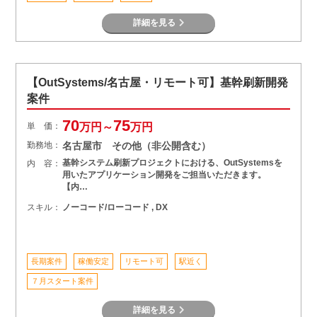
詳細を見る
【OutSystems/名古屋・リモート可】基幹刷新開発
案件
70
75
単 価：
万円～
万円
勤務地：
名古屋市 その他（非公開含む）
基幹システム刷新プロジェクトにおける、OutSystemsを
内 容：
用いたアプリケーション開発をご担当いただきます。
【内…
スキル：
ノーコード/ローコード , DX
長期案件
稼働安定
リモート可
駅近く
７月スタート案件
詳細を見る