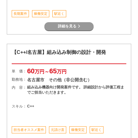
長期案件
稼働安定
駅近く
詳細を見る
【C++/名古屋】組み込み制御の設計・開発
60
65
単 価：
万円～
万円
勤務地：
名古屋市 その他（非公開含む）
組み込み機器向け開発案件です。 詳細設計から評価工程ま
内 容：
でご担当いただきます。
スキル：
C++
担当者オススメ案件
元請け直
稼働安定
駅近く