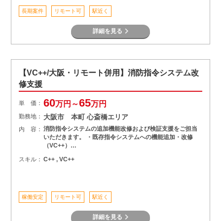
長期案件
リモート可
駅近く
詳細を見る
【VC++/大阪・リモート併用】消防指令システム改
修支援
60
65
単 価：
万円～
万円
勤務地：
大阪市 本町 心斎橋エリア
消防指令システムの追加機能改修および検証支援をご担当
内 容：
いただきます。 ・既存指令システムへの機能追加・改修
（VC++）…
スキル：
C++ , VC++
稼働安定
リモート可
駅近く
詳細を見る