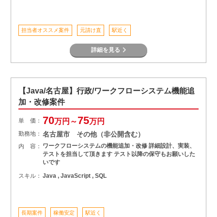
担当者オススメ案件
元請け直
駅近く
詳細を見る
【Java/名古屋】行政/ワークフローシステム機能追
加・改修案件
70
75
単 価：
万円～
万円
勤務地：
名古屋市 その他（非公開含む）
ワークフローシステムの機能追加・改修 詳細設計、実装、
内 容：
テストを担当して頂きます テスト以降の保守もお願いした
いです
スキル：
Java , JavaScript , SQL
長期案件
稼働安定
駅近く