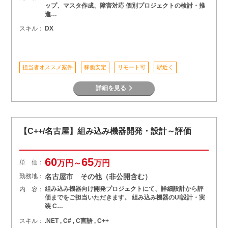
ップ、マスタ作成、障害対応 個別プロジェクトの検討・推
進…
スキル：
DX
担当者オススメ案件
稼働安定
リモート可
駅近く
詳細を見る
【C++/名古屋】組み込み機器開発・設計～評価
60
65
単 価：
万円～
万円
勤務地：
名古屋市 その他（非公開含む）
組み込み機器向け開発プロジェクトにて、詳細設計から評
内 容：
価までをご担当いただきます。 組み込み機器のUI設計・実
装 C…
スキル：
.NET , C# , C言語 , C++