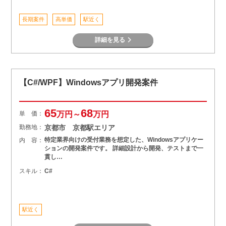
長期案件
高単価
駅近く
詳細を見る
【C#/WPF】Windowsアプリ開発案件
65
68
単 価：
万円～
万円
勤務地：
京都市 京都駅エリア
特定業界向けの受付業務を想定した、Windowsアプリケー
内 容：
ションの開発案件です。 詳細設計から開発、テストまで一
貫し…
スキル：
C#
駅近く