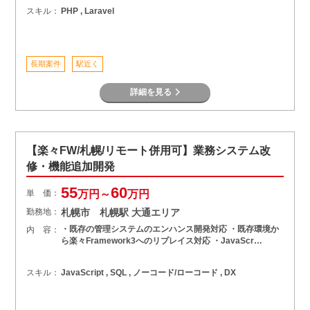
スキル：
PHP , Laravel
長期案件
駅近く
詳細を見る
【楽々FW/札幌/リモート併用可】業務システム改
修・機能追加開発
55
60
単 価：
万円～
万円
勤務地：
札幌市 札幌駅 大通エリア
・既存の管理システムのエンハンス開発対応 ・既存環境か
内 容：
ら楽々Framework3へのリプレイス対応 ・JavaScr…
スキル：
JavaScript , SQL , ノーコード/ローコード , DX