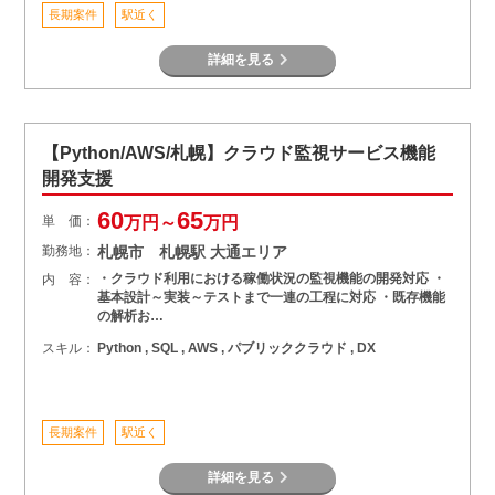
長期案件
駅近く
詳細を見る
【Python/AWS/札幌】クラウド監視サービス機能
開発支援
60
65
単 価：
万円～
万円
勤務地：
札幌市 札幌駅 大通エリア
・クラウド利用における稼働状況の監視機能の開発対応 ・
内 容：
基本設計～実装～テストまで一連の工程に対応 ・既存機能
の解析お…
スキル：
Python , SQL , AWS , パブリッククラウド , DX
長期案件
駅近く
詳細を見る