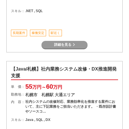
スキル：
.NET , SQL
長期案件
稼働安定
駅近く
詳細を見る
【Java/札幌】社内業務システム改修・DX推進開発
支援
55
60
単 価：
万円～
万円
勤務地：
札幌市 札幌駅 大通エリア
社内システムの改修対応、業務効率化を推進する案件にお
内 容：
いて、主に下記業務をご担当いただきます。 ・既存設計書
やソースコ…
スキル：
Java , SQL , DX