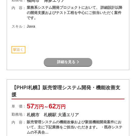
福岡市 博多エリア
業務系システム開発プロジェクトにおいて、 詳細設計以降
内 容：
の開発支援およびテスト工程を中心にご担当いただく案件
です。
スキル：
Java
駅近く
詳細を見る
【PHP/札幌】販売管理システム開発・機能改善支
援
57
62
単 価：
万円～
万円
勤務地：
札幌市 札幌駅 大通エリア
販売管理システムの機能改修および新規機能開発案件にお
内 容：
いて、主に下記業務をご担当いただきます。 ・既存システ
ムの不具合…