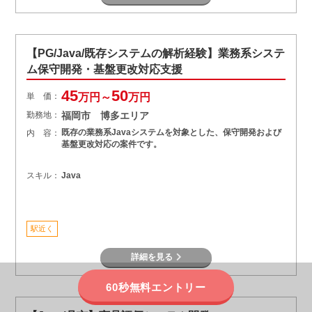
【PG/Java/既存システムの解析経験】業務系システ
ム保守開発・基盤更改対応支援
45
50
単 価：
万円～
万円
勤務地：
福岡市 博多エリア
既存の業務系Javaシステムを対象とした、保守開発および
内 容：
基盤更改対応の案件です。
スキル：
Java
駅近く
詳細を見る
60秒無料エントリー