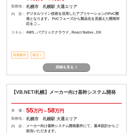
勤務地：
札幌市 札幌駅 大通エリア
デジタルツイン技術を活用したアプリケーションのPoC開
内 容：
発となります。 PoCフェーズから製品化を見据えた開発対
応をご…
スキル：
AWS , パブリッククラウド , React Native , DX
長期案件
駅近く
詳細を見る
【VB.NET/札幌】メーカー向け基幹システム開発
55
58
単 価：
万円～
万円
勤務地：
札幌市 札幌駅 大通エリア
メーカー向け基幹システム開発案件にて、基本設計からご
内 容：
担当いただきます。