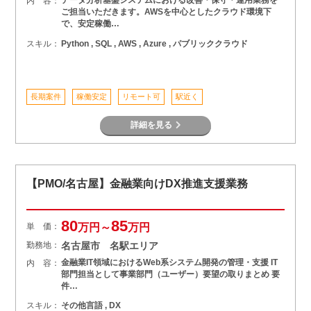
データ分析基盤システムにおける改善・保守・運用業務を
内 容：
ご担当いただきます。AWSを中心としたクラウド環境下
で、安定稼働…
スキル：
Python , SQL , AWS , Azure , パブリッククラウド
長期案件
稼働安定
リモート可
駅近く
詳細を見る
【PMO/名古屋】金融業向けDX推進支援業務
80
85
単 価：
万円～
万円
勤務地：
名古屋市 名駅エリア
金融業IT領域におけるWeb系システム開発の管理・支援 IT
内 容：
部門担当として事業部門（ユーザー）要望の取りまとめ 要
件…
スキル：
その他言語 , DX