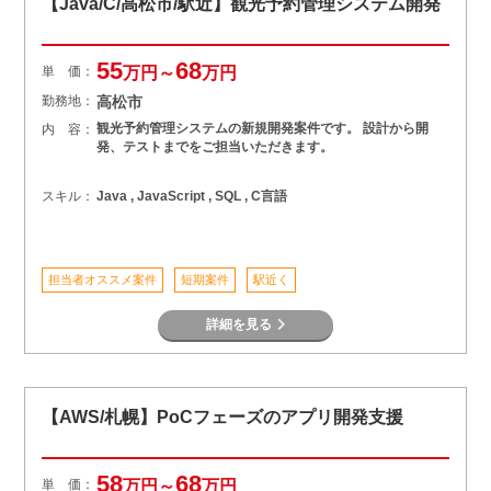
【Java/C/高松市/駅近】観光予約管理システム開発
55
68
単 価：
万円～
万円
勤務地：
高松市
観光予約管理システムの新規開発案件です。 設計から開
内 容：
発、テストまでをご担当いただきます。
スキル：
Java , JavaScript , SQL , C言語
担当者オススメ案件
短期案件
駅近く
詳細を見る
【AWS/札幌】PoCフェーズのアプリ開発支援
58
68
単 価：
万円～
万円