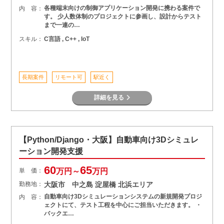
各種端末向けの制御アプリケーション開発に携わる案件で
内 容：
す。 少人数体制のプロジェクトに参画し、設計からテスト
まで一連の…
スキル：
C言語 , C++ , IoT
長期案件
リモート可
駅近く
詳細を見る
【Python/Django・大阪】自動車向け3Dシミュレ
ーション開発支援
60
65
単 価：
万円～
万円
勤務地：
大阪市 中之島 淀屋橋 北浜エリア
自動車向け3Dシミュレーションシステムの新規開発プロジ
内 容：
ェクトにて、テスト工程を中心にご担当いただきます。 ・
バックエ…