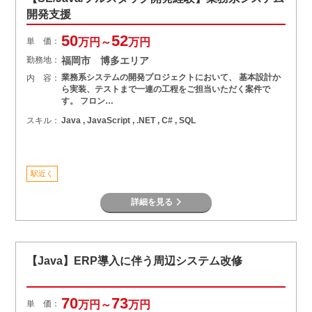
開発支援
50
52
単 価：
万円～
万円
勤務地：
福岡市 博多エリア
業務系システムの開発プロジェクトにおいて、 基本設計か
内 容：
ら実装、テストまで一連の工程をご担当いただく案件で
す。 フロン…
スキル：
Java , JavaScript , .NET , C# , SQL
駅近く
詳細を見る
【Java】ERP導入に伴う周辺システム改修
70
73
単 価：
万円～
万円