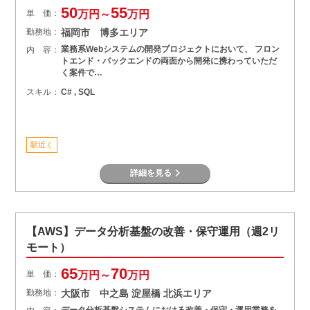
50
55
単 価：
万円～
万円
勤務地：
福岡市 博多エリア
業務系Webシステムの開発プロジェクトにおいて、 フロン
内 容：
トエンド・バックエンドの両面から開発に携わっていただ
く案件で…
スキル：
C# , SQL
駅近く
詳細を見る
【AWS】データ分析基盤の改善・保守運用（週2リ
モート）
65
70
単 価：
万円～
万円
勤務地：
大阪市 中之島 淀屋橋 北浜エリア