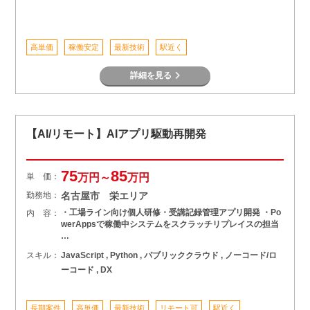
高単価
稼働安定
最新技術
駅近く
詳細を見る
【AI/リモート】AIアプリ駆動再開発
75
85
単 価：
万円～
万円
勤務地：
名古屋市 栄エリア
・工場ライン向け個人研修・受講記録管理アプリ開発 ・Po
内 容：
werAppsで稼働中システムをスクラッチリプレイスの担当
…
スキル：
JavaScript , Python , パブリッククラウド , ノーコード/ロ
ーコード , DX
長期案件
高単価
最新技術
リモート可
駅近く