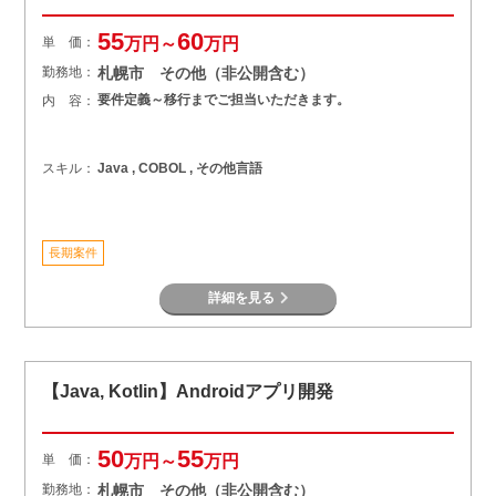
55
60
単 価：
万円～
万円
勤務地：
札幌市 その他（非公開含む）
要件定義～移行までご担当いただきます。
内 容：
スキル：
Java , COBOL , その他言語
長期案件
詳細を見る
【Java, Kotlin】Androidアプリ開発
50
55
単 価：
万円～
万円
勤務地：
札幌市 その他（非公開含む）