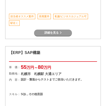
担当者オススメ案件
長期案件
私服/ビジネスカジュアル可
駅近く
詳細を見る
【ERP】SAP構築
55
80
単 価：
万円～
万円
勤務地：
札幌市 札幌駅 大通エリア
設計・製造からテストまでご担当いただきます。
内 容：
スキル：
SQL , その他言語