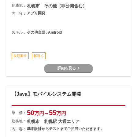
勤務地：
札幌市 その他（非公開含む）
アプリ開発
内 容：
スキル：
その他言語 , Android
長期案件
駅近く
詳細を見る
【Java】モバイルシステム開発
50
55
単 価：
万円～
万円
勤務地：
札幌市 札幌駅 大通エリア
基本設計からテストまでご担当いただきます。
内 容：