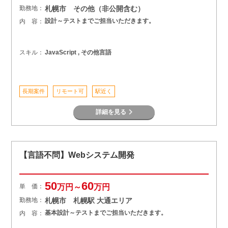
勤務地：
札幌市 その他（非公開含む）
設計～テストまでご担当いただきます。
内 容：
スキル：
JavaScript , その他言語
長期案件
リモート可
駅近く
詳細を見る
【言語不問】Webシステム開発
50
60
単 価：
万円～
万円
勤務地：
札幌市 札幌駅 大通エリア
基本設計～テストまでご担当いただきます。
内 容：