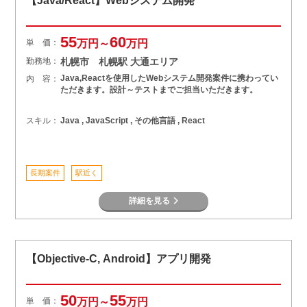
【Java/React】Webシステム開発
55
60
単 価：
万円～
万円
勤務地：
札幌市 札幌駅 大通エリア
Java,Reactを使用したWebシステム開発案件に携わってい
内 容：
ただきます。設計～テストまでご担当いただきます。
スキル：
Java , JavaScript , その他言語 , React
長期案件
駅近く
詳細を見る
【Objective-C, Android】アプリ開発
50
55
単 価：
万円～
万円