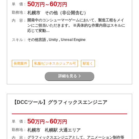
50
60
単 価：
万円～
万円
勤務地：
札幌市 その他（非公開含む）
開発中のコンシューマーゲームにおいて、製造工程をメイ
内 容：
ンにご担当いただきます。 ※具体的な作業内容はスキルに
応じて変動…
スキル：
その他言語 , Unity , Unreal Engine
長期案件
私服/ビジネスカジュアル可
駅近く
詳細を見る
【DCCツール】グラフィックスエンジニア
50
60
単 価：
万円～
万円
勤務地：
札幌市 札幌駅 大通エリア
グラフィックスエンジニアとして、アニメーション制作等
内 容：