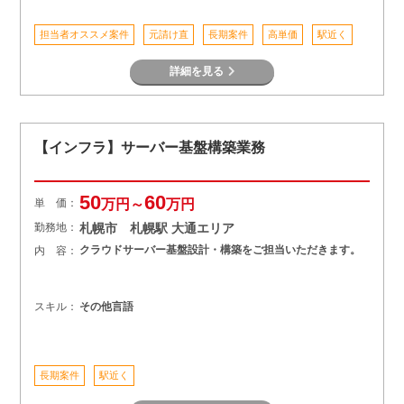
担当者オススメ案件
元請け直
長期案件
高単価
駅近く
詳細を見る
【インフラ】サーバー基盤構築業務
50
60
単 価：
万円～
万円
勤務地：
札幌市 札幌駅 大通エリア
クラウドサーバー基盤設計・構築をご担当いただきます。
内 容：
スキル：
その他言語
長期案件
駅近く