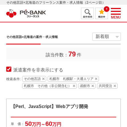
その他言語×北海道のフリーランス案件・求人情報（2ページ目）
0
その他言語×北海道の案件・求人情報
79
該当件数：
件
派遣案件を非表示にする
その他言語
札幌市 札幌駅・大通エリア
検索条件:
札幌市 その他（非公開含む）
函館市
共同受注
【Perl、JavaScript】Webアプリ開発
50
60
単 価：
万円～
万円