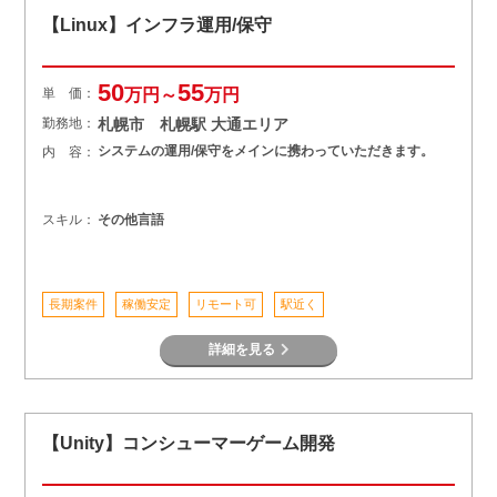
【Linux】インフラ運用/保守
50
55
単 価：
万円～
万円
勤務地：
札幌市 札幌駅 大通エリア
システムの運用/保守をメインに携わっていただきます。
内 容：
スキル：
その他言語
長期案件
稼働安定
リモート可
駅近く
詳細を見る
【Unity】コンシューマーゲーム開発