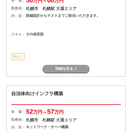
50
60
単 価：
万円～
万円
勤務地：
札幌市 札幌駅 大通エリア
詳細設計からテストまでご担当いただきます。
内 容：
スキル：
その他言語
駅近く
詳細を見る
自治体向けインフラ構築
52
57
単 価：
万円～
万円
勤務地：
札幌市 札幌駅 大通エリア
ネットワーク・サーバ構築
内 容：