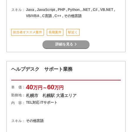
スキル：
Java , JavaScript , PHP , Python , .NET , C# , VB.NET ,
VB/VBA , C言語 , C++ , その他言語
担当者オススメ案件
長期案件
駅近く
詳細を見る
ヘルプデスク サポート業務
40
60
単 価：
万円～
万円
勤務地：
札幌市 札幌駅 大通エリア
TEL対応 ITサポート
内 容：
スキル：
その他言語