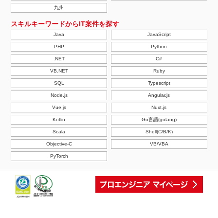
九州
スキルキーワードからIT案件を探す
Java
JavaScript
PHP
Python
.NET
C#
VB.NET
Ruby
SQL
Typescript
Node.js
Angular.js
Vue.js
Nuxt.js
Kotlin
Go言語(golang)
Scala
Shell(C/B/K)
Objective-C
VB/VBA
PyTorch