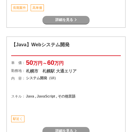
長期案件
高単価
詳細を見る
【Java】Webシステム開発
50
60
単 価：
万円～
万円
勤務地：
札幌市 札幌駅 大通エリア
システム開発（UI）
内 容：
スキル：
Java , JavaScript , その他言語
駅近く
詳細を見る