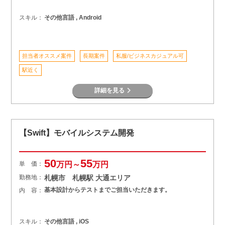
スキル：
その他言語 , Android
担当者オススメ案件
長期案件
私服/ビジネスカジュアル可
駅近く
詳細を見る
【Swift】モバイルシステム開発
50
55
単 価：
万円～
万円
勤務地：
札幌市 札幌駅 大通エリア
基本設計からテストまでご担当いただきます。
内 容：
スキル：
その他言語 , iOS