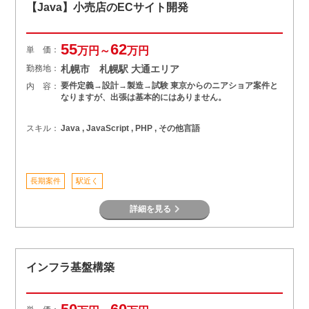
【Java】小売店のECサイト開発
55
62
単 価：
万円～
万円
勤務地：
札幌市 札幌駅 大通エリア
要件定義→設計→製造→試験 東京からのニアショア案件と
内 容：
なりますが、出張は基本的にはありません。
スキル：
Java , JavaScript , PHP , その他言語
長期案件
駅近く
詳細を見る
インフラ基盤構築