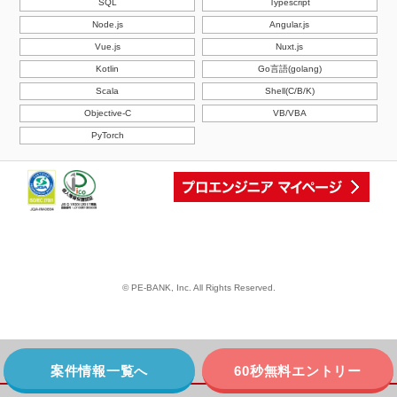
SQL
Typescript
Node.js
Angular.js
Vue.js
Nuxt.js
Kotlin
Go言語(golang)
Scala
Shell(C/B/K)
Objective-C
VB/VBA
PyTorch
© PE-BANK, Inc. All Rights Reserved.
案件情報一覧へ
60秒無料エントリー