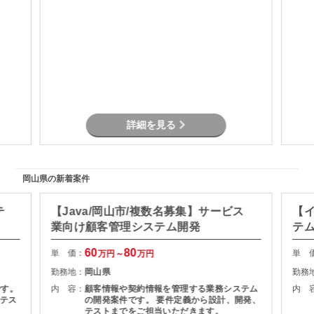
詳細を見る
岡山県の新着案件
テ
【Java/岡山市/複数名募集】サービス
【イ
業向け顧客管理システム開発
テ
60
80
単 価：
単 
万円～
万円
勤務地：
岡山県
勤務
です。
内 容：
顧客情報や契約情報を管理する業務システム
内 
テス
の開発案件です。 要件定義から設計、開発、
テストまでをご担当いただきます。