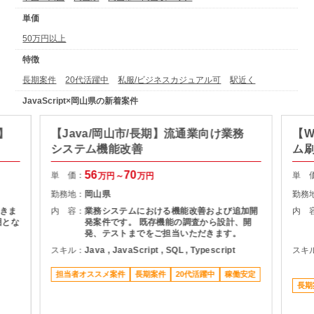
単価
50万円以上
特徴
長期案件
20代活躍中
私服/ビジネスカジュアル可
駅近く
JavaScript×岡山県の新着案件
ト】
【Java/岡山市/長期】流通業向け業務
【W
システム機能改善
ム
56
70
単 価：
単 
万円～
万円
勤務地：
岡山県
勤務
きま
内 容：
業務システムにおける機能改善および追加開
内 
囲とな
発案件です。 既存機能の調査から設計、開
発、テストまでをご担当いただきます。
スキル：
Java , JavaScript , SQL , Typescript
スキ
担当者オススメ案件
長期案件
20代活躍中
稼働安定
長期