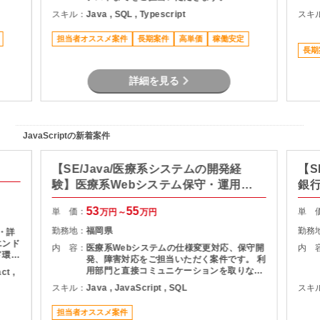
スキル：
Java , SQL , Typescript
スキ
担当者オススメ案件
長期案件
高単価
稼働安定
長期
詳細を見る
JavaScriptの新着案件
【SE/Java/医療系システムの開発経
【S
験】医療系Webシステム保守・運用支
銀
援
53
55
単 価：
単 
万円～
万円
勤務地：
福岡県
勤務
 ・詳
エンド
内 容：
医療系Webシステムの仕様変更対応、保守開
内 
ド環境
発、障害対応をご担当いただく案件です。 利
取り入
用部門と直接コミュニケーションを取りなが
ct ,
ら、調査・原因分析・改修対応を実施してい
スキル：
Java , JavaScript , SQL
スキ
ただきます。 設計から保守運用まで幅広い経
験を活かせるため、Webシステム全体を見な
担当者オススメ案件
がら業務を進めたい方におすすめです。