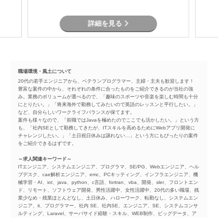
詳細を見る
職場環境・風土について
20代の若手エンジニアから、ベテランプログラマー、主婦・主夫も歓迎します！
豊富な案件の中から、それぞれの条件に合ったものをご紹介できるのが当社の強
み。業務のボリュームが選べるので、「趣味のスポーツや音楽を楽しむ時間も十分
にとりたい。」「将来海外で勤務してみたいので英語のレッスンと平行したい。」
など、自分らしいワークライフバランスが保てます。
案件も様々なので、「前職ではJavaを極めたのでここでも活かしたい。」という方
も、「社内SEとして勤務してきたが、ITスキルを高めるためにWebアプリ開発に
チャレンジしたい。」「土日祝日休みは譲れない…」という方にもぴったりの案件
をご紹介できるはずです。
～求人関連キーワード～
ITエンジニア、システムエンジニア、プログラマ、SE/PG、Webエンジニア、ヘル
プデスク、cae解析エンジニア、emc、PCキッティング、インフラエンジニア、機
械学習・AI、iot、java、python、c言語、fortran、vba、開発、sler、フロントエン
ド、リモート、ソフトウェア開発、男性活躍中、女性活躍中、20代の多い職場、残
業少なめ・残業ほとんどなし、土日休み、ハローワーク、転勤なし、システムエン
ジニア、it、プログラマー、社内 SE、社内SE、エンジニア、SE、システムコンサ
ルティング、Laravel、サーバサイド経験・スキル、WEB制作、ビッグデータ、ア