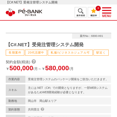
【C#.NET】受発注管理システム開発
0
案件No：6890-H01
【C#.NET】受発注管理システム開発
長期案件
20代活躍中
私服/ビジネスカジュアル可
駅近く
契約金額(税抜)
500,000
580,000
￥
/月～￥
/月
作業内容
受発注管理システムのパッケージ開発をご担当いただきます。
主には.NET（C#）での開発となりますが、一部WEBシステム
スキル
があるためWEB開発経験が必要となります。
勤務地
岡山市 岡山駅エリア
契約形態
共同受注