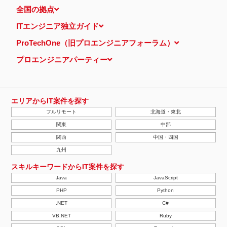
全国の拠点
ITエンジニア独立ガイド
ProTechOne（旧プロエンジニアフォーラム）
プロエンジニアパーティー
エリアからIT案件を探す
フルリモート
北海道・東北
関東
中部
関西
中国・四国
九州
スキルキーワードからIT案件を探す
Java
JavaScript
PHP
Python
.NET
C#
VB.NET
Ruby