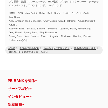
プリ開発、言語・フレームワーク、SEO対策、プロダクトマネージャー、データサ
イエンティスト、フロントエンド、バックエンド
HTML、CSS、JavaScript、Ruby、Perl、Scala、Kotlin、C 、C++、Swift、
TypeScript
AWS(Amazon Web Services)、GCP(Google Cloud Platform)、Azure(Microsoft
Azure)、
Ruby on Rails、Sinatra、Laravel、Symfony、Django、Flask、Go(Golang)、
Gin、Revel、Spring Boot、Play Framework
Spring Boot、Ktor、Vue.js、React、Angular、Firebase、Heroku、Docker、
Kubernetes(k8s)
HOME
全国のIT案件TOP
JavaScriptの案件・求人
岡山県の案件・求人
【C#.NET】受発注管理システム開発
PE-BANKを知る
サービス紹介
インタビュー
新着情報