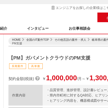
エンジニアをお探しの企業様はこ
ス紹介
インタビュー
お仕事相談会
HOME
全国のIT案件TOP
その他言語の案件・求人
岐阜県の案
PM支援
【PM】ガバメントクラウドのPM支援
長期案件
高単価
1,000,000
1,300
契約金額(税抜)
￥
/月～￥
・品質管理、進捗管理、設計書レビュー
作業内容
・県内市町村に対するQA対応、ヒアリ
・ヒアリング内容を、機器構成図やサー