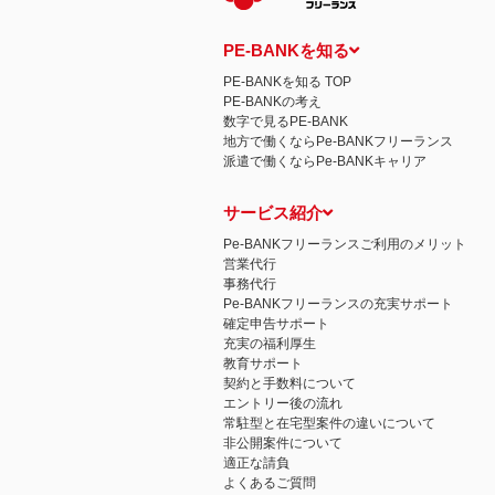
PE-BANKを知る
PE-BANKを知る TOP
PE-BANKの考え
数字で見るPE-BANK
地方で働くならPe-BANKフリーランス
派遣で働くならPe-BANKキャリア
サービス紹介
Pe-BANKフリーランスご利用のメリット
営業代行
事務代行
Pe-BANKフリーランスの充実サポート
確定申告サポート
充実の福利厚生
教育サポート
契約と手数料について
エントリー後の流れ
常駐型と在宅型案件の違いについて
非公開案件について
適正な請負
よくあるご質問