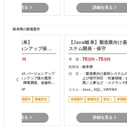
詳細を見る
詳細を見る
岐阜県の新着案件
/ABAP・岐阜】
【Java/岐阜】製造業向け
ANAバージョンアップ保守
ステム開発・保守
75
80
70
75
単 価：
万円～
万円
万円～
万円
岐阜県
勤務地：
岐阜県
・SAP S/4HANA バージョンアップ
内 容：
・製造業向け基幹システム
対応 ・バージョンアップ後の運用・
よび保守対応 ・対象領域：
保守サポート ・障害調査、改修対応
買／人事など ・スクラッチ
・関連ドキュメントの整理・更新
ッケージアドオン対応・ ・
QL , SAP , ERP
スキル：
Java , SQL , VB/VBA
～開発、検証工程まで一貫
・ユーザーからの問い合わ
ススメ案件
長期案件
稼働安定
長期案件
稼働安定
駅近く
車通勤
車通勤可
詳細を見る
詳細を見る