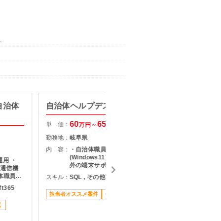
）
】自治体
自治体ヘルプデスク（岐阜）
【運用
NW現
60
65
単 価：
万円～
万円
単 価：
勤務地：
岐阜県
勤務地：
内 容：
・自治体職員からのPC関連相談対応
(Windows11) ・アプリケーション以
運用 ・
内 容：
外の端末サポート ・月1週程度の早
・通信機
出勤務あり ・常駐先メンバーと連携
体職員か
ます。
スキル：
SQL , その他言語
し問題解決を推進
業
ft365
スキル：
S
担当者オススメ案件
長期案件
駅近く
M
く
担当者オ
一次