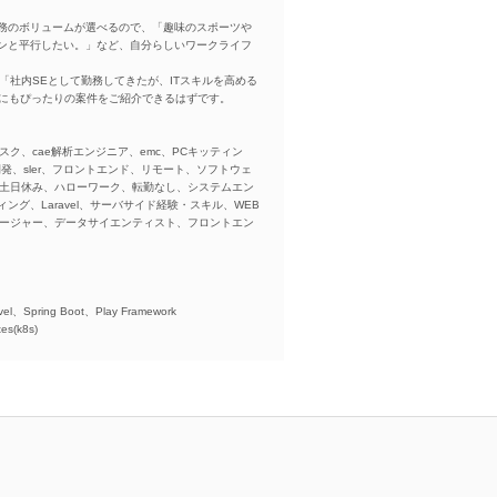
務のボリュームが選べるので、「趣味のスポーツや
ンと平行したい。」など、自分らしいワークライフ
「社内SEとして勤務してきたが、ITスキルを高める
方にもぴったりの案件をご紹介できるはずです。
スク、cae解析エンジニア、emc、PCキッティン
ba、開発、sler、フロントエンド、リモート、ソフトウェ
、土日休み、ハローワーク、転勤なし、システムエン
ング、Laravel、サーバサイド経験・スキル、WEB
ネージャー、データサイエンティスト、フロントエン
)、
el、Spring Boot、Play Framework
es(k8s)