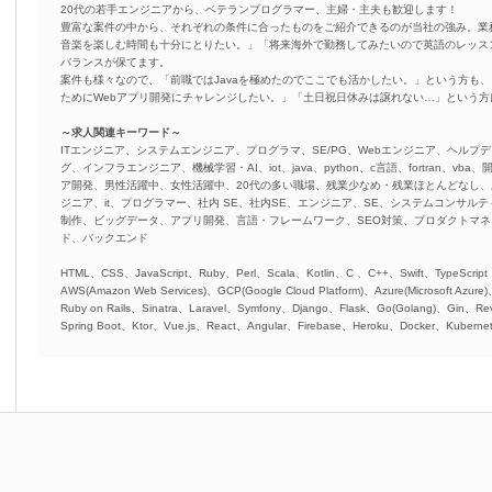
20代の若手エンジニアから、ベテランプログラマー、主婦・主夫も歓迎します！
豊富な案件の中から、それぞれの条件に合ったものをご紹介できるのが当社の強み。業
音楽を楽しむ時間も十分にとりたい。」「将来海外で勤務してみたいので英語のレッス
バランスが保てます。
案件も様々なので、「前職ではJavaを極めたのでここでも活かしたい。」という方も、
ためにWebアプリ開発にチャレンジしたい。」「土日祝日休みは譲れない…」という
～求人関連キーワード～
ITエンジニア、システムエンジニア、プログラマ、SE/PG、Webエンジニア、ヘルプデ
グ、インフラエンジニア、機械学習・AI、iot、java、python、c言語、fortran、v
ア開発、男性活躍中、女性活躍中、20代の多い職場、残業少なめ・残業ほとんどなし
ジニア、it、プログラマー、社内 SE、社内SE、エンジニア、SE、システムコンサルティ
制作、ビッグデータ、アプリ開発、言語・フレームワーク、SEO対策、プロダクトマ
ド、バックエンド
HTML、CSS、JavaScript、Ruby、Perl、Scala、Kotlin、C 、C++、Swift、TypeScript
AWS(Amazon Web Services)、GCP(Google Cloud Platform)、Azure(Microsoft Azure
Ruby on Rails、Sinatra、Laravel、Symfony、Django、Flask、Go(Golang)、Gin、Rev
Spring Boot、Ktor、Vue.js、React、Angular、Firebase、Heroku、Docker、Kubernet