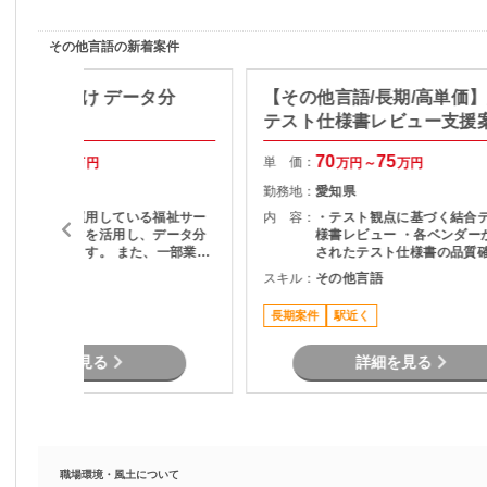
その他言語の新着案件
】自治体向け データ分
【その他言語/長期/高単価
用支援
テスト仕様書レビュー支援
40
50
70
75
単 価：
万円～
万円
万円～
万円
山口県
勤務地：
愛知県
地方自治体が運用している福祉サー
内 容：
・テスト観点に基づく結合
ビス関連データを活用し、データ分
様書レビュー ・各ベンダー
析を担当頂きます。 また、一部業務
されたテスト仕様書の品質確
の運用支援も担当となる可能性があ
スト観点の妥当性チェック 
その他言語
スキル：
その他言語
す。 担当頂く業務内容として デ
項の整理およびレビュー結
ータの抽出・集計・分析 統計資料の
ードバック ・プロジェクト
長期案件
駅近く
作成 問い合わせ対応 マニュアル作成
の調整・コミュニケーショ
など
詳細を見る
詳細を見る
職場環境・風土について