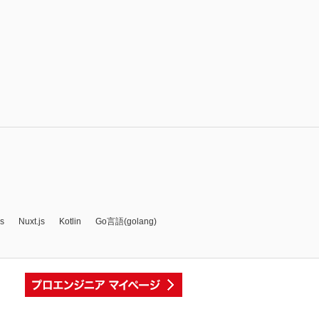
js
Nuxt.js
Kotlin
Go言語(golang)