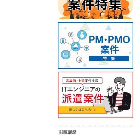
【PM】行政機関向けクラウド運
【運用
用管理案件
ウドに
100
120
単 価：
単 価：
万円～
万円
勤務地：
岐阜県
勤務地：
内 容：
以下の業務をご担当いただきます。
内 容：
・課題管理、問題管理の業務 ・ファ
シリテート ・障害対応
スキル：
スキル：
その他言語
長期案件
長期案件
閲覧履歴