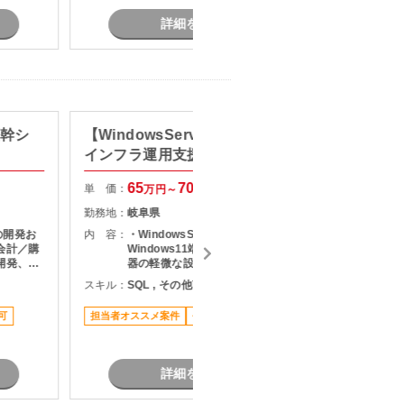
詳細を見る
必
基幹シ
【WindowsServer/瑞浪】自治体
【Jav
インフラ運用支援
単 価：
65
70
単 価：
万円～
万円
勤務地：
勤務地：
岐阜県
内 容：
の開発お
内 容：
・WindowsServer（AD）運用 ・
会計／購
Windows11端末サポート ・通信機
スキル：
J
開発、パ
器の軽微な設定作業 ・自治体職員か
要件定義
らの問い合わせ対応
長期案件
スキル：
SQL , その他言語 , Microsoft365
して担当
せ対応
可
担当者オススメ案件
長期案件
駅近く
詳細を見る