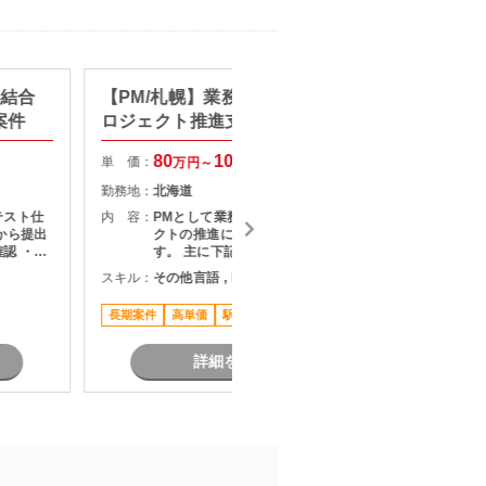
】結合
【PM/札幌】業務システム刷新プ
【AI N
案件
ロジェクト推進支援
タント
80
100
単 価：
単 価：
万円～
万円
勤務地：
北海道
勤務地：
テスト仕
内 容：
PMとして業務システム刷新プロジェ
内 容：
から提出
クトの推進に携わっていただきま
認 ・テ
す。 主に下記業務をご担当いただき
・指摘事
ます。 ・顧客との要件整理・課題整
スキル：
その他言語 , DX
スキル：
果のフィ
理 ・プロジェクト計画の策定および
関係者と
進捗管理 ・開発チームとの調整およ
長期案件
高単価
駅近く
高単価
ン
びマネジメント ・品質、課題、リス
ク管理 ・関係者向け資料作成および
各種報告 ・要件定義からリリースま
詳細を見る
での推進支援