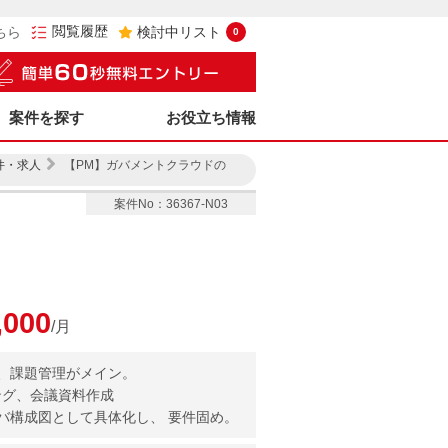
閲覧履歴
ちら
検討中リスト
0
案件を探す
お役立ち情報
件・求人
【PM】ガバメントクラウドの
案件No：36367-N03
,000
/月
、課題管理がメイン。
ング、会議資料作成
バ構成図として具体化し、 要件固め。