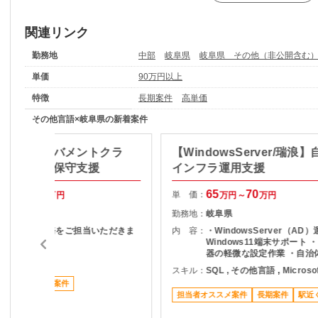
関連リンク
勤務地
中部
岐阜県
岐阜県 その他（非公開含む
単価
90万円以上
特徴
長期案件
高単価
その他言語×岐阜県の新着案件
・保守】ガバメントクラ
【WindowsServer/瑞浪
対する運用保守支援
インフラ運用支援
55
60
65
70
単 価：
万円～
万円
万円～
万円
岐阜県
勤務地：
岐阜県
運用・保守業務をご担当いただきま
内 容：
・WindowsServer（AD）
す。
Windows11端末サポート 
器の軽微な設定作業 ・自治
その他言語
らの問い合わせ対応
スキル：
SQL , その他言語 , Microso
４月スタート案件
担当者オススメ案件
長期案件
駅近