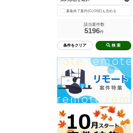
募集終了案件(CLOSE)も含める
該当案件数
5196
件
条件をクリア
検 索