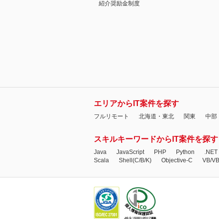
紹介奨励金制度
エリアからIT案件を探す
フルリモート
北海道・東北
関東
中部
スキルキーワードからIT案件を探す
Java
JavaScript
PHP
Python
.NET
Scala
Shell(C/B/K)
Objective-C
VB/V