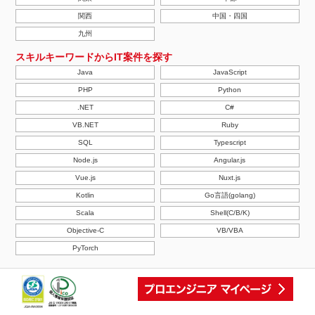
関西
中国・四国
九州
スキルキーワードからIT案件を探す
Java
JavaScript
PHP
Python
.NET
C#
VB.NET
Ruby
SQL
Typescript
Node.js
Angular.js
Vue.js
Nuxt.js
Kotlin
Go言語(golang)
Scala
Shell(C/B/K)
Objective-C
VB/VBA
PyTorch