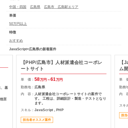
中国・四国
広島県
広島市 広島駅エリア
単価
50万円以上
特徴
おすすめ
JavaScript×広島県の新着案件
【PHP/広島市】人材派遣会社コーポレ
【J
ートサイト
ム
58
61
単 価：
単 
万円～
万円
勤務地：
広島県
勤務
は、基
内 容：
人材派遣会社コーポレートサイトの案件で
内 
す。 工程は、詳細設計・製造・テストとなり
その他言
ます。
スキ
スキル：
JavaScript , PHP
担当
担当者オススメ案件