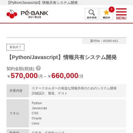
【Python/Javascript】情報共有システム開発
0
案件No：40385-H11
募集終了
【Python/Javascript】情報共有システム開発
契約金額(税抜)
570,000
660,000
￥
/月～￥
/月
ステークホルダーの有益な情報共有のためのシステム開発
作業内容
詳細設計、製造、テスト
Python
Javascript
スキル
CSS
Oracle
Linux