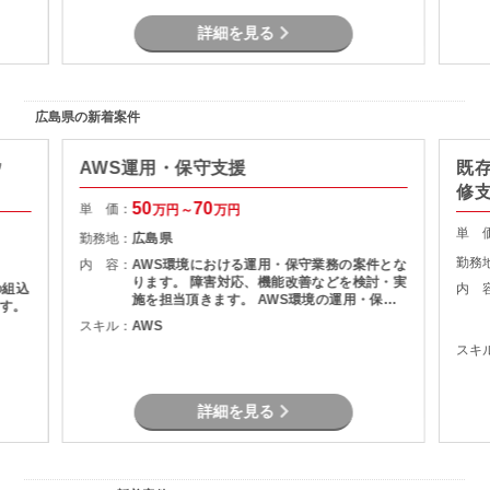
詳細を見る
広島県の新着案件
ウ
AWS運用・保守支援
既
修支
50
70
単 価：
万円～
万円
単 
勤務地：
広島県
勤務
内 容：
AWS環境における運用・保守業務の案件とな
ります。 障害対応、機能改善などを検討・実
の組込
内 
施を担当頂きます。 AWS環境の運用・保守
す。
障害調査 マニュアル作成
スキル：
AWS
スキ
詳細を見る