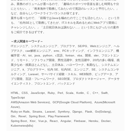
み。業務のボリュームが選べるので、「趣味のスポーツや音楽を楽しむ時間も十分
にとりたい。」「将来海外で勤務してみたいので英語のレッスンと平行したい。」
など、自分らしいワークライフバランスが保てます。
案件も様々なので、「前職ではJavaを極めたのでここでも活かしたい。」という方
も、「社内SEとして勤務してきたが、ITスキルを高めるためにWebアプリ開発に
チャレンジしたい。」「土日祝日休みは譲れない…」という方にもぴったりの案件
をご紹介できるはずです。
～求人関連キーワード～
ITエンジニア、システムエンジニア、プログラマ、SE/PG、Webエンジニア、ヘル
プデスク、cae解析エンジニア、emc、PCキッティング、インフラエンジニア、機
械学習・AI、iot、java、python、c言語、fortran、vba、開発、sler、フロントエン
ド、リモート、ソフトウェア開発、男性活躍中、女性活躍中、20代の多い職場、残
業少なめ・残業ほとんどなし、土日休み、ハローワーク、転勤なし、システムエン
ジニア、it、プログラマー、社内 SE、社内SE、エンジニア、SE、システムコンサ
ルティング、Laravel、サーバサイド経験・スキル、WEB制作、ビッグデータ、ア
プリ開発、言語・フレームワーク、SEO対策、プロダクトマネージャー、データサ
イエンティスト、フロントエンド、バックエンド
HTML、CSS、JavaScript、Ruby、Perl、Scala、Kotlin、C 、C++、Swift、
TypeScript
AWS(Amazon Web Services)、GCP(Google Cloud Platform)、Azure(Microsoft
Azure)、
Ruby on Rails、Sinatra、Laravel、Symfony、Django、Flask、Go(Golang)、
Gin、Revel、Spring Boot、Play Framework
Spring Boot、Ktor、Vue.js、React、Angular、Firebase、Heroku、Docker、
Kubernetes(k8s)