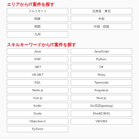
エリアからIT案件を探す
フルリモート
北海道・東北
関東
中部
関西
中国・四国
九州
スキルキーワードからIT案件を探す
Java
JavaScript
PHP
Python
.NET
C#
VB.NET
Ruby
SQL
Typescript
Node.js
Angular.js
Vue.js
Nuxt.js
Kotlin
Go言語(golang)
Scala
Shell(C/B/K)
Objective-C
VB/VBA
PyTorch