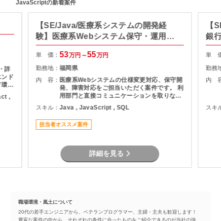
JavaScriptの新着案件
【SE/Java/医療系システムの開発経
【S
験】医療系Webシステム保守・運用支
銀
援
53
55
単 価：
単 
万円～
万円
勤務地：
福岡県
勤務
 ・詳
エンド
内 容：
医療系Webシステムの仕様変更対応、保守開
内 
ド環境
発、障害対応をご担当いただく案件です。 利
取り入
用部門と直接コミュニケーションを取りなが
ct ,
ら、調査・原因分析・改修対応を実施してい
スキル：
Java , JavaScript , SQL
スキ
ただきます。 設計から保守運用まで幅広い経
験を活かせるため、Webシステム全体を見な
担当者オススメ案件
がら業務を進めたい方におすすめです。
詳細を見る
職場環境・風土について
20代の若手エンジニアから、ベテランプログラマー、主婦・主夫も歓迎します！
豊富な案件の中から、それぞれの条件に合ったものをご紹介できるのが当社の強