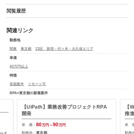
閲覧履歴
関連リンク
勤務地
関東
東京都
23区 新宿・代々木・大久保エリア
単価
40万円以上
特徴
長期案件
リモート可
RPA×東京都の新着案件
【UiPath】業務改善プロジェクトRPA
【W
開発
推進
80
90
単 価：
単 
万円～
万円
勤務地：
東京都
勤務
ード