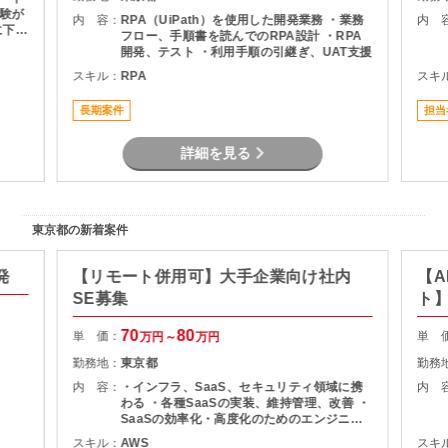
験が
内 容：
RPA（UiPath）を使用した開発業務 ・業務
内 
フロー、手順書を読んでのRPA設計 ・RPA
務およ
開発、テスト ・利用手順の引継ぎ、UAT支援
- 回
スキル：
RPA
スキ
件定義
 技術
イン
長期案件
担当
やＲ
詳細を見る
を提
見が
東京都の新着案件
発
【リモート併用可】大手企業向け社内
【A
SE募集
ト
70
80
単 価：
単 
万円～
万円
勤務地：
東京都
勤務
内 容：
・インフラ、SaaS、セキュリティ領域に携
内 
わる ・各種SaaSの実装、維持管理、改善 ・
SaaSの効率化・高度化のためのエンジニア
リング ・SaaSのシステム課題・障害に対す
スキル：
AWS
スキ