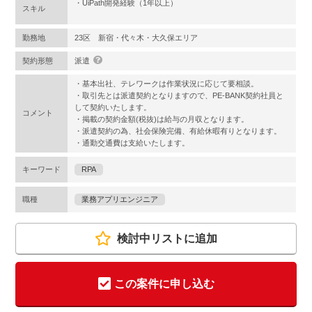
・UiPath開発経験（1年以上）
スキル
勤務地
23区 新宿・代々木・大久保エリア
契約形態
派遣
・基本出社、テレワークは作業状況に応じて要相談。
・取引先とは派遣契約となりますので、PE-BANK契約社員と
して契約いたします。
コメント
・掲載の契約金額(税抜)は給与の月収となります。
・派遣契約の為、社会保険完備、有給休暇有りとなります。
・通勤交通費は支給いたします。
キーワード
RPA
職種
業務アプリエンジニア
検討中リストに追加
この案件に申し込む