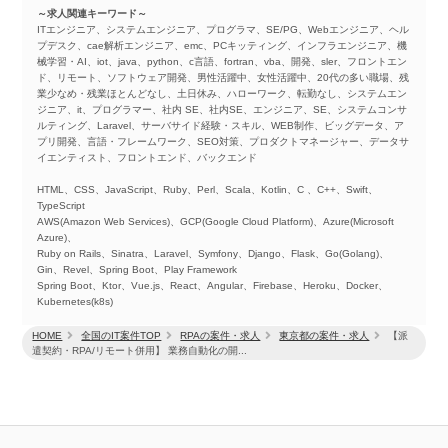
～求人関連キーワード～
ITエンジニア、システムエンジニア、プログラマ、SE/PG、Webエンジニア、ヘル
プデスク、cae解析エンジニア、emc、PCキッティング、インフラエンジニア、機
械学習・AI、iot、java、python、c言語、fortran、vba、開発、sler、フロントエン
ド、リモート、ソフトウェア開発、男性活躍中、女性活躍中、20代の多い職場、残
業少なめ・残業ほとんどなし、土日休み、ハローワーク、転勤なし、システムエン
ジニア、it、プログラマー、社内 SE、社内SE、エンジニア、SE、システムコンサ
ルティング、Laravel、サーバサイド経験・スキル、WEB制作、ビッグデータ、ア
プリ開発、言語・フレームワーク、SEO対策、プロダクトマネージャー、データサ
イエンティスト、フロントエンド、バックエンド
HTML、CSS、JavaScript、Ruby、Perl、Scala、Kotlin、C 、C++、Swift、
TypeScript
AWS(Amazon Web Services)、GCP(Google Cloud Platform)、Azure(Microsoft
Azure)、
Ruby on Rails、Sinatra、Laravel、Symfony、Django、Flask、Go(Golang)、
Gin、Revel、Spring Boot、Play Framework
Spring Boot、Ktor、Vue.js、React、Angular、Firebase、Heroku、Docker、
Kubernetes(k8s)
HOME
全国のIT案件TOP
RPAの案件・求人
東京都の案件・求人
【派
遣契約・RPA/リモート併用】 業務自動化の開...