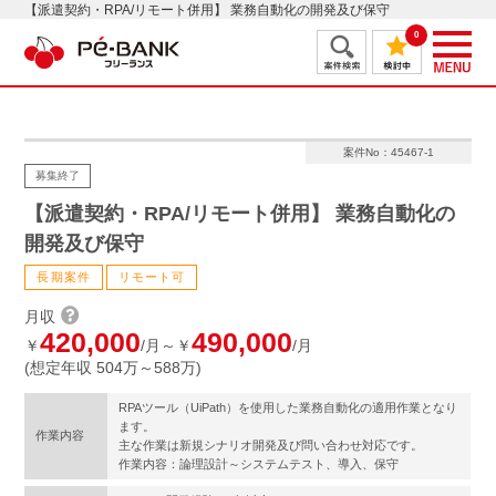
【派遣契約・RPA/リモート併用】 業務自動化の開発及び保守
0
案件No：45467-1
募集終了
【派遣契約・RPA/リモート併用】 業務自動化の
開発及び保守
長期案件
リモート可
月収
420,000
490,000
￥
/月～￥
/月
(想定年収 504万～588万)
RPAツール（UiPath）を使用した業務自動化の適用作業となり
ます。
作業内容
主な作業は新規シナリオ開発及び問い合わせ対応です。
作業内容：論理設計～システムテスト、導入、保守