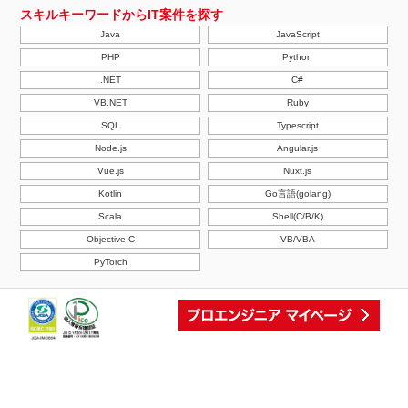
スキルキーワードからIT案件を探す
Java
JavaScript
PHP
Python
.NET
C#
VB.NET
Ruby
SQL
Typescript
Node.js
Angular.js
Vue.js
Nuxt.js
Kotlin
Go言語(golang)
Scala
Shell(C/B/K)
Objective-C
VB/VBA
PyTorch