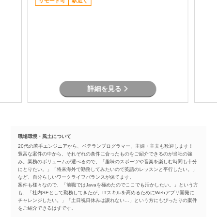
ジュー
リモート可
相談対応 など）
駅近く
・不具
に伴
～
詳細を見る
職場環境・風土について
20代の若手エンジニアから、ベテランプログラマー、主婦・主夫も歓迎します！
豊富な案件の中から、それぞれの条件に合ったものをご紹介できるのが当社の強
み。業務のボリュームが選べるので、「趣味のスポーツや音楽を楽しむ時間も十分
にとりたい。」「将来海外で勤務してみたいので英語のレッスンと平行したい。」
など、自分らしいワークライフバランスが保てます。
案件も様々なので、「前職ではJavaを極めたのでここでも活かしたい。」という方
も、「社内SEとして勤務してきたが、ITスキルを高めるためにWebアプリ開発に
チャレンジしたい。」「土日祝日休みは譲れない…」という方にもぴったりの案件
をご紹介できるはずです。