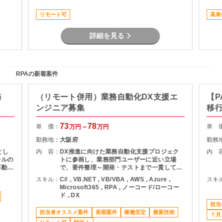
る対策の計画と実装 ・社内NWやオンプレサ
ーバの運用保守 ・拠点のネットワーク配備担
リモート可
高単
当
詳細を見る
RPAの新着案件
務
（リモート併用）業務自動化DX支援エ
【P
ンジニア募集
移
73
78
単 価：
単 
万円～
万円
勤務地：
大阪府
勤務
とし
内 容：
DX推進に向けた業務自動化支援プロジェク
内 
ールの
トに参画し、業務部門ユーザーに近い立場
で、要件整理～開発・テストまで一貫して対
自動
応いただきます。 主な業務内容 ・業務部門
スキル：
C# , VB.NET , VB/VBA , AWS , Azure ,
スキ
シス
ユーザーからの自動化依頼対応 ・業務ヒアリ
Microsoft365 , RPA , ノーコード/ローコー
 ・既
ング／要件整理 ・設計書作成 ・Power
ド , DX
の抽
Automate（Desktop／Cloud）を用いた自
担当
での自
動化開発 ・テスト実施、問い合わせ・不具合
担当者オススメ案件
長期案件
稼働安定
最新技術
～テス
対応 ・ユーザー開発の伴走支援（操作説明・
７月