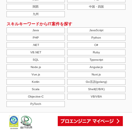
関西
中国・四国
九州
スキルキーワードからIT案件を探す
Java
JavaScript
PHP
Python
.NET
C#
VB.NET
Ruby
SQL
Typescript
Node.js
Angular.js
Vue.js
Nuxt.js
Kotlin
Go言語(golang)
Scala
Shell(C/B/K)
Objective-C
VB/VBA
PyTorch