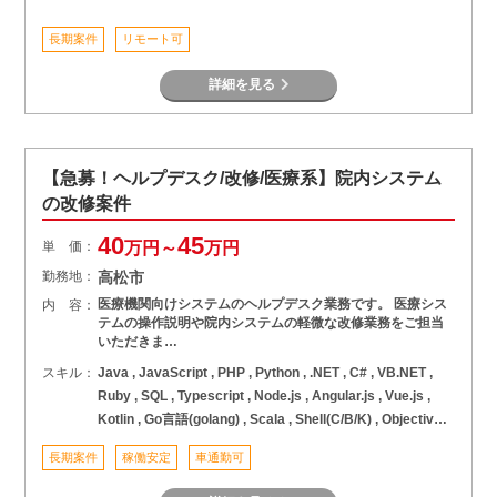
長期案件
リモート可
詳細を見る
【急募！ヘルプデスク/改修/医療系】院内システム
の改修案件
40
45
単 価：
万円～
万円
勤務地：
高松市
医療機関向けシステムのヘルプデスク業務です。 医療シス
内 容：
テムの操作説明や院内システムの軽微な改修業務をご担当
いただきま…
スキル：
Java , JavaScript , PHP , Python , .NET , C# , VB.NET ,
Ruby , SQL , Typescript , Node.js , Angular.js , Vue.js ,
Kotlin , Go言語(golang) , Scala , Shell(C/B/K) , Objective-
C , VB/VBA , C言語 , C++ , VC++ , COBOL , アセンブラ , そ
長期案件
稼働安定
車通勤可
の他言語 , AWS , Azure , GCP , パブリッククラウド ,
React , Android , iOS , Swift , Unity , Unreal Engine , SAP