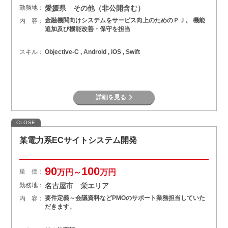
勤務地：
愛媛県 その他（非公開含む）
金融機関向けシステムをサービス向上のためのＰＪ。 機能
内 容：
追加及び機能改善・保守を担当
スキル：
Objective-C , Android , iOS , Swift
詳細を見る
CLOSE
某電力系ECサイトシステム開発
90
100
単 価：
万円～
万円
勤務地：
名古屋市 栄エリア
要件定義～会議資料などPMOのサポート業務担当していた
内 容：
だきます。