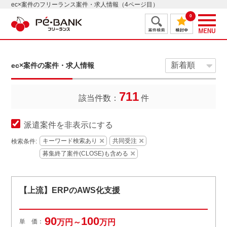
ec×案件のフリーランス案件・求人情報（4ページ目）
0
ec×案件の案件・求人情報
711
該当件数：
件
派遣案件を非表示にする
キーワード検索あり
共同受注
検索条件:
募集終了案件(CLOSE)も含める
【上流】ERPのAWS化支援
90
100
単 価：
万円～
万円