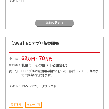
スキル：
PHP
詳細を見る
【AWS】ECアプリ新規開発
62
70
単 価：
万円～
万円
勤務地：
札幌市 その他（非公開含む）
ECアプリの新規開発案件において、設計～テスト、運用ま
内 容：
でご担当いただきます。
スキル：
AWS , パブリッククラウド
長期案件
リモート可