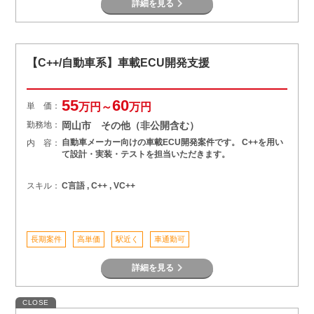
詳細を見る
, ERP , Salesforce , RPA , DX , IoT
【C++/自動車系】車載ECU開発支援
55
60
単 価：
万円～
万円
勤務地：
岡山市 その他（非公開含む）
自動車メーカー向けの車載ECU開発案件です。 C++を用い
内 容：
て設計・実装・テストを担当いただきます。
スキル：
C言語 , C++ , VC++
長期案件
高単価
駅近く
車通勤可
詳細を見る
CLOSE