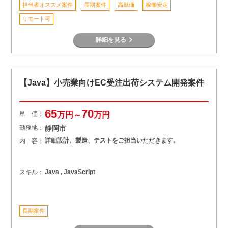
担当者オススメ案件
長期案件
高単価
稼働安定
リモート可
詳細を見る
【Java】小売業向けEC受注出荷システム開発案件
65
70
単 価：
万円～
万円
勤務地：
静岡市
詳細設計、製造、テストをご担当いただきます。
内 容：
スキル：
Java , JavaScript
長期案件