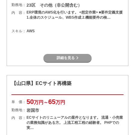
勤務地：
23区 その他（非公開含む）
ERP環境のAWS化を行います。 <想定作業> ■要件定義支援
内 容：
1.全体のスケジュール、WBS作成 2.機能要件の検…
スキル：
AWS
詳細を見る
【山口県】ECサイト再構築
50
65
単 価：
万円～
万円
勤務地：
岩国市
ECサイトのリニューアルの案件となります。 流通・小売業
内 容：
の業務知識がある方。 上流工程工程の経験者。 PHPでの
実…