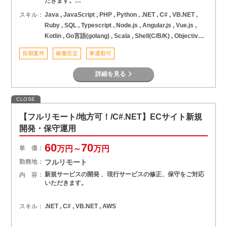
だきます。…
スキル：
Java , JavaScript , PHP , Python , .NET , C# , VB.NET ,
Ruby , SQL , Typescript , Node.js , Angular.js , Vue.js ,
Kotlin , Go言語(golang) , Scala , Shell(C/B/K) , Objective-
C , VB/VBA , C言語 , C++ , VC++ , COBOL , アセンブラ , そ
長期案件
稼働安定
車通勤可
の他言語 , AWS , Azure , GCP , パブリッククラウド ,
React , Android , iOS , Swift , Unity , Unreal Engine , SAP
詳細を見る
, ERP , Salesforce , RPA , DX , IoT
CLOSE
【フルリモート/地方可！/C#.NET】ECサイト新規
開発・保守運用
60
70
単 価：
万円～
万円
勤務地：
フルリモート
新規サービスの開発 、現行サービスの修正、保守をご対応
内 容：
いただきます。
スキル：
.NET , C# , VB.NET , AWS