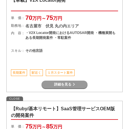
【車載】V2X Locator開発
70
75
単 価：
万円～
万円
勤務地：
名古屋市 伏見 丸の内エリア
・V2X Locator開発におけるAUTOSAR開発 ・機種展開も
内 容：
ある長期開発案件 ・常駐案件
スキル：
その他言語
長期案件
駅近く
１月スタート案件
詳細を見る
CLOSE
【Ruby/基本リモート】SaaS管理サービスOEM版
の開発案件
75
85
単 価：
万円～
万円