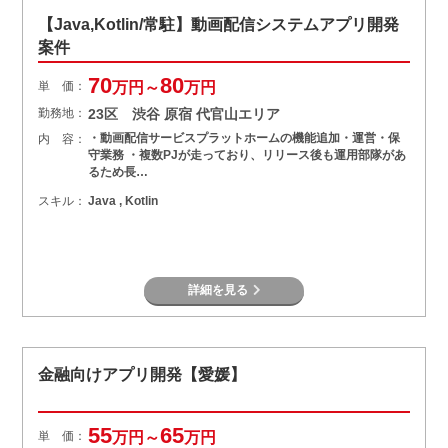
【Java,Kotlin/常駐】動画配信システムアプリ開発
案件
70
80
単 価：
万円～
万円
勤務地：
23区 渋谷 原宿 代官山エリア
・動画配信サービスプラットホームの機能追加・運営・保
内 容：
守業務 ・複数PJが走っており、リリース後も運用部隊があ
るため長…
スキル：
Java , Kotlin
詳細を見る
金融向けアプリ開発【愛媛】
55
65
単 価：
万円～
万円