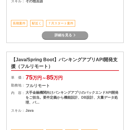
スキル：
その他言語
長期案件
駅近く
７月スタート案件
詳細を見る
【Java/Spring Boot】バンキングアプリAPI開発支
援（フルリモート）
75
85
単 価：
万円～
万円
勤務地：
フルリモート
大手金融機関向けバンキングアプリのバックエンドAPI開発
内 容：
をご担当。要件定義から機能設計、DB設計、大量データ処
理、バ…
スキル：
Java