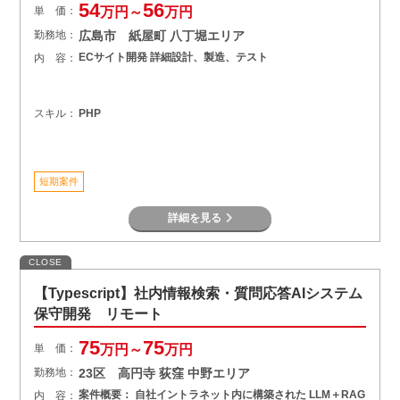
54
56
単 価：
万円～
万円
勤務地：
広島市 紙屋町 八丁堀エリア
ECサイト開発 詳細設計、製造、テスト
内 容：
スキル：
PHP
短期案件
詳細を見る
CLOSE
【Typescript】社内情報検索・質問応答AIシステム
保守開発 リモート
75
75
単 価：
万円～
万円
勤務地：
23区 高円寺 荻窪 中野エリア
案件概要： 自社イントラネット内に構築された LLM＋RAG
内 容：