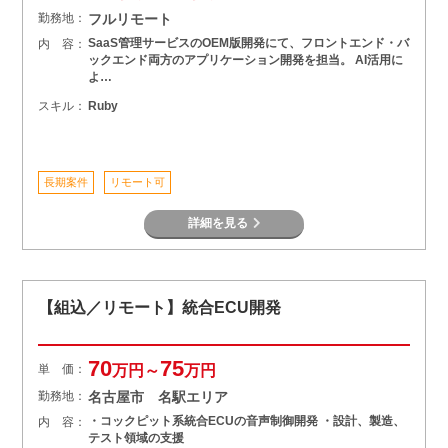
勤務地：
フルリモート
SaaS管理サービスのOEM版開発にて、フロントエンド・バ
内 容：
ックエンド両方のアプリケーション開発を担当。 AI活用に
よ…
スキル：
Ruby
長期案件
リモート可
詳細を見る
【組込／リモート】統合ECU開発
70
75
単 価：
万円～
万円
勤務地：
名古屋市 名駅エリア
・コックピット系統合ECUの音声制御開発 ・設計、製造、
内 容：
テスト領域の支援