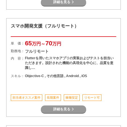
詳細を見る
スマホ開発支援（フルリモート）
65
70
単 価：
万円～
万円
勤務地：
フルリモート
Flutterを用いたスマホアプリの実装およびテストを担当い
内 容：
ただきます。設計された機能の具現化を中心に、品質を意
識し…
スキル：
Objective-C , その他言語 , Android , iOS
担当者オススメ案件
長期案件
稼働安定
リモート可
詳細を見る