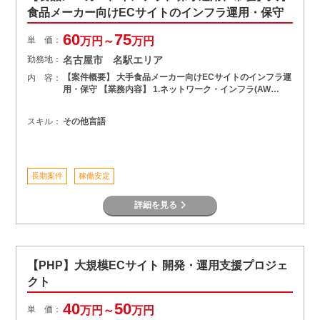
食品メーカー向けECサイトのインフラ運用・保守
60
75
単 価：
万円～
万円
勤務地：
名古屋市 名駅エリア
【案件概要】 大手食品メーカー向けECサイトのインフラ運
内 容：
用・保守 【業務内容】 1.ネットワーク・インフラ(AW…
スキル：
その他言語
長期案件
稼働安定
詳細を見る
【PHP】大規模ECサイト 開発・運用支援プロジェ
クト
40
50
単 価：
万円～
万円