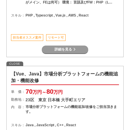
がメイン、FEは尚可） 環境： 言語及びFW：PHP（L…
スキル：
PHP , Typescript , Vue.js , AWS , React
担当者オススメ案件
リモート可
詳細を見る
CLOSE
【Vue、Java】市場分析プラットフォームの機能追
加・機能改修
70
80
単 価：
万円～
万円
勤務地：
23区 東京 日本橋 大手町エリア
市場分析プラットフォームの機能追加/改修をご担当頂きま
内 容：
す。
スキル：
Java , JavaScript , C++ , React