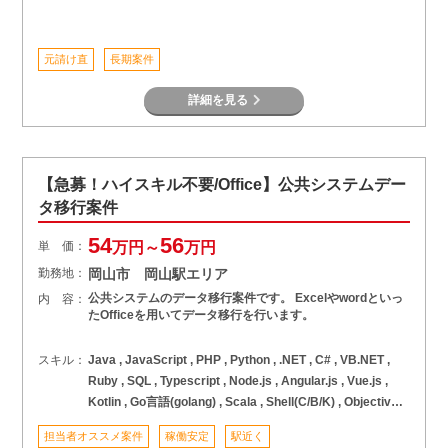
元請け直
長期案件
詳細を見る
【急募！ハイスキル不要/Office】公共システムデー
タ移行案件
54
56
単 価：
万円～
万円
勤務地：
岡山市 岡山駅エリア
公共システムのデータ移行案件です。 Excelやwordといっ
内 容：
たOfficeを用いてデータ移行を行います。
スキル：
Java , JavaScript , PHP , Python , .NET , C# , VB.NET ,
Ruby , SQL , Typescript , Node.js , Angular.js , Vue.js ,
Kotlin , Go言語(golang) , Scala , Shell(C/B/K) , Objective-
C , VB/VBA , C言語 , C++ , VC++ , COBOL , アセンブラ , そ
担当者オススメ案件
稼働安定
駅近く
の他言語 , AWS , Azure , GCP , パブリッククラウド ,