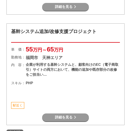
詳細を見る
基幹システム追加/改修支援プロジェクト
55
65
単 価：
万円～
万円
勤務地：
福岡市 天神エリア
企業が利用する基幹システムと、顧客向けのEC（電子商取
内 容：
引）サイトの両方において、機能の追加や既存部分の改修
をご担当い…
スキル：
PHP
駅近く
詳細を見る