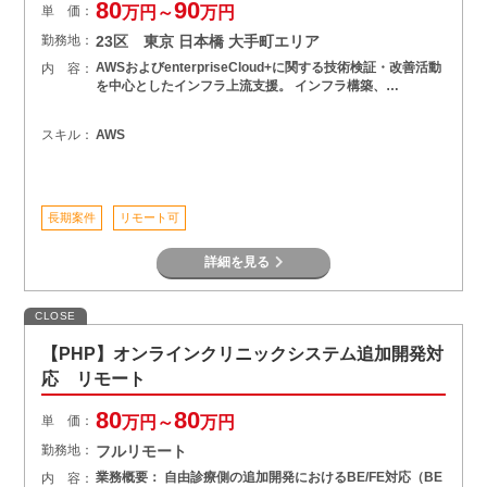
80
90
単 価：
万円～
万円
勤務地：
23区 東京 日本橋 大手町エリア
AWSおよびenterpriseCloud+に関する技術検証・改善活動
内 容：
を中心としたインフラ上流支援。 インフラ構築、…
スキル：
AWS
長期案件
リモート可
詳細を見る
CLOSE
【PHP】オンラインクリニックシステム追加開発対
応 リモート
80
80
単 価：
万円～
万円
勤務地：
フルリモート
業務概要： 自由診療側の追加開発におけるBE/FE対応（BE
内 容：