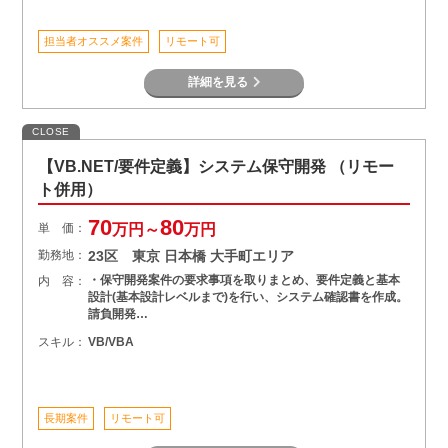
担当者オススメ案件
リモート可
詳細を見る
CLOSE
【VB.NET/要件定義】システム保守開発 （リモー
ト併用）
70
80
単 価：
万円～
万円
勤務地：
23区 東京 日本橋 大手町エリア
・保守開発案件の要求事項を取りまとめ、要件定義と基本
内 容：
設計(基本設計レベルまで)を行い、システム確認書を作成。
請負開発…
スキル：
VB/VBA
長期案件
リモート可