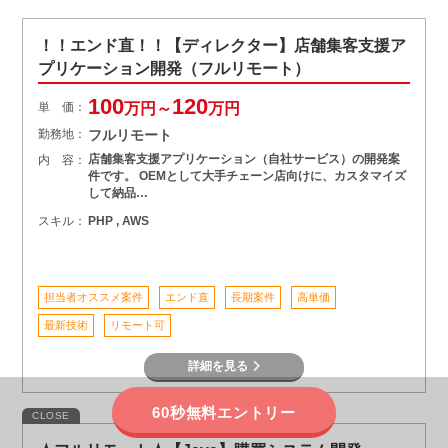
！！エンド直！！【ディレクター】店舗集客支援ア
プリケーション開発（フルリモート）
100
120
単 価：
万円～
万円
勤務地：
フルリモート
店舗集客支援アプリケーション（自社サービス）の開発案
内 容：
件です。 OEMとして大手チェーン店向けに、カスタマイズ
して納品…
スキル：
PHP , AWS
担当者オススメ案件
エンド直
長期案件
高単価
最新技術
リモート可
詳細を見る
60秒無料エントリー
CLOSE