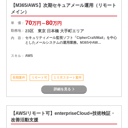
【M365/AWS】次期セキュアメール運用（リモート
メイン）
70
80
単 価：
万円～
万円
勤務地：
23区 東京 日本橋 大手町エリア
セキュリティメール監視ソフト「CipherCraft/Mail」を中心
内 容：
としたメールシステムの運用業務。M365やAW…
スキル：
AWS
長期案件
リモート可
１０月スタート案件
詳細を見る
【AWS/リモート可】enterpriseCloud+技術検証・
改善活動支援