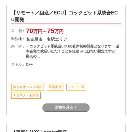
【リモート／組込／ECU】コックピット系統合EC
U開発
70
75
単 価：
万円～
万円
勤務地：
名古屋市 名駅エリア
・コックピット系統合ECUの音声制御開発となります ・基
内 容：
本在宅で就業いただくことを想定 ※ほぼない想定ですが、
拠点の…
スキル：
C++
担当者オススメ案件
長期案件
リモート可
１月スタート案件
詳細を見る