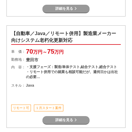
React , Android , iOS , Swift , Unity , Unreal Engine , SAP
詳細を見る
, ERP , Salesforce , RPA , DX , IoT
【自動車／Java／リモート併用】製造業メーカー
向けシステム老朽化更新対応
70
75
単 価：
万円～
万円
勤務地：
豊田市
・支援フェーズ：製造/単体テスト,結合テスト,総合テスト
内 容：
・リモート併用での就業も相談可能だが、週何日かは出社
の必要…
スキル：
Java
リモート可
１月スタート案件
詳細を見る