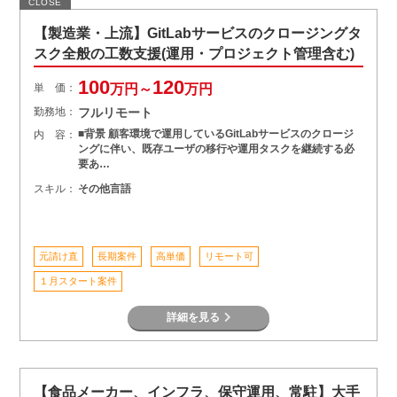
CLOSE
【製造業・上流】GitLabサービスのクロージングタ
スク全般の工数支援(運用・プロジェクト管理含む)
100
120
単 価：
万円～
万円
勤務地：
フルリモート
■背景 顧客環境で運用しているGitLabサービスのクロージ
内 容：
ングに伴い、既存ユーザの移行や運用タスクを継続する必
要あ…
スキル：
その他言語
元請け直
長期案件
高単価
リモート可
１月スタート案件
詳細を見る
【食品メーカー、インフラ、保守運用、常駐】大手