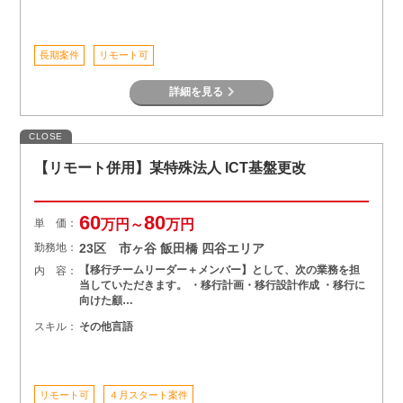
長期案件
リモート可
詳細を見る
CLOSE
【リモート併用】某特殊法人 ICT基盤更改
60
80
単 価：
万円～
万円
勤務地：
23区 市ヶ谷 飯田橋 四谷エリア
【移行チームリーダー＋メンバー】として、次の業務を担
内 容：
当していただきます。 ・移行計画・移行設計作成 ・移行に
向けた顧…
スキル：
その他言語
リモート可
４月スタート案件