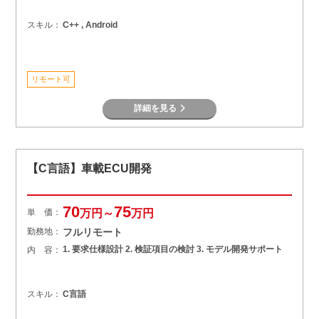
スキル：
C++ , Android
リモート可
詳細を見る
【C言語】車載ECU開発
70
75
単 価：
万円～
万円
勤務地：
フルリモート
1. 要求仕様設計 2. 検証項目の検討 3. モデル開発サポート
内 容：
スキル：
C言語