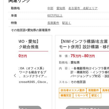
関連リンク
勤務地
中部
愛知県
名古屋市 名駅エリア
単価
60万円以上
特徴
長期案件
駅近く
その他言語×愛知県の新着案件
トワーク/PMO・愛知】
【NW/インフラ構築/名古屋
OAネットワーク統合推進
モート併用】設計構築・移
応支援
100
120
75
80
単 価：
万円～
万円
万円～
万円
愛知県
勤務地：
愛知県
FA（工場系）とOA（オフィス系）
内 容：
・各種顧客向けインフラ案
インフラネットワークを統合するプ
計・構築対応 ・インフラ移
ロジェクトにて、 エンドクライアン
バージョンアップ対応 ・設
ト側の立場でプロジェクト推進をご
成図などのドキュメント作成
の他言語 , Microsoft365 , Cisco ,
スキル：
その他言語
当いただきます。 【内容】 ベンダ
環境に応じた各種インフラ
X , IoT
ーからの提案内容の技術確認・妥当
担当者オススメ案件
長期案件
高単
性判断 方針・現場環境を踏まえた判
断材料の整理、上位層へのエスカレ
稼働安定
リモート可
駅近く
ーション 承認後プロジェクトの進行
管理、ベンダーコントロール 社員代
替ポジションとしてのプロジェクト