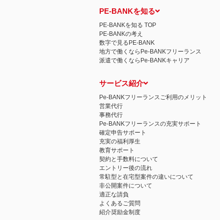
PE-BANKを知る
PE-BANKを知る TOP
PE-BANKの考え
数字で見るPE-BANK
地方で働くならPe-BANKフリーランス
派遣で働くならPe-BANKキャリア
サービス紹介
Pe-BANKフリーランスご利用のメリット
営業代行
事務代行
Pe-BANKフリーランスの充実サポート
確定申告サポート
充実の福利厚生
教育サポート
契約と手数料について
エントリー後の流れ
常駐型と在宅型案件の違いについて
非公開案件について
適正な請負
よくあるご質問
紹介奨励金制度