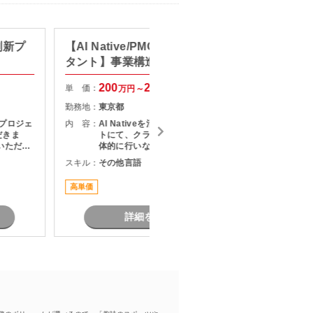
刷新プ
【AI Native/PMO/戦略コンサル
【セキ
タント】事業構造改革コンサル
キュリ
200
250
単 価：
単 価：
万円～
万円
勤務地：
東京都
勤務地：
プロジェ
内 容：
AI Nativeを活用した改革プロジェク
内 容：
だきま
トにて、クライアントとの折衝を主
いただき
体的に行いながら、社内外の関係者
・課題整
をリードし、論点設計・課題構造化
スキル：
その他言語
スキル：
定および
を通じてタスクや意思決定を推進い
調整およ
ただくPMO／戦略コンサルタントポ
高単価
リモート
題、リス
ジションです。
成および
リースま
詳細を見る