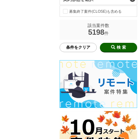
募集終了案件(CLOSE)も含める
該当案件数
5198
件
条件をクリア
検 索