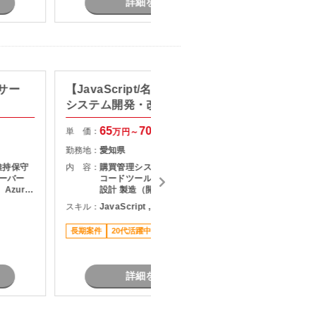
詳細を見る
サー
【JavaScript/名古屋】購買管理
【C#
システム開発・改修支援
ハーネ
65
70
単 価：
単 価：
万円～
万円
勤務地：
愛知県
勤務地：
維持保守
内 容：
購買管理システムの開発・改修 ロー
内 容：
サーバー
コードツールを用いた開発業務 詳細
Azure
設計 製造（開発） テスト対応
スキル：
JavaScript , ノーコード/ローコード
スキル：
C
す。 （主
長期案件
20代活躍中
リモート可
駅近く
長期案件
７月スタ
詳細を見る
題あ
ハ