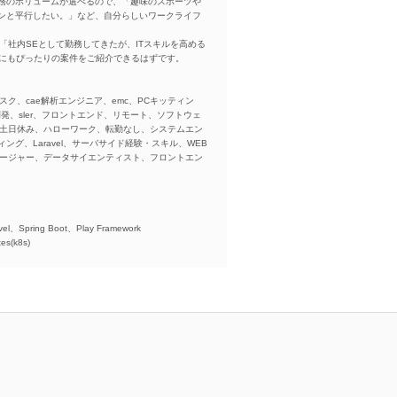
務のボリュームが選べるので、「趣味のスポーツや
ンと平行したい。」など、自分らしいワークライフ
「社内SEとして勤務してきたが、ITスキルを高める
方にもぴったりの案件をご紹介できるはずです。
スク、cae解析エンジニア、emc、PCキッティン
ba、開発、sler、フロントエンド、リモート、ソフトウェ
、土日休み、ハローワーク、転勤なし、システムエン
ング、Laravel、サーバサイド経験・スキル、WEB
ネージャー、データサイエンティスト、フロントエン
)、
el、Spring Boot、Play Framework
es(k8s)