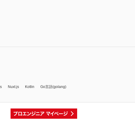
js
Nuxt.js
Kotlin
Go言語(golang)