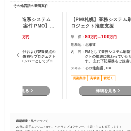
その他言語の新着案件
ート有：製造系システム
【PM/札幌】業務システム
ネットワーク案件 PMO】プ
ロジェクト推進支援
クト推進
85
100
80
100
単 価：
万円～
万円
万円～
万円
東京都
勤務地：
北海道
全国グループ会社および製造拠点の
内 容：
PMとして業務システム刷新
ネットワーク基盤移行プロジェクト
クトの推進に携わっていた
でPMO兼実働メンバーとしてプロジ
す。 主に下記業務をご担当
ェクト推進担当。。 新規基盤は構築
ます。 ・顧客との要件整理
その他言語
スキル：
その他言語 , DX
済み、各社・各拠点の移行推進フェ
理 ・プロジェクト計画の策
ーズ担当。 関係者との調整、課題管
進捗管理 ・開発チームとの
可
長期案件
高単価
駅近く
理、移行計画推進および 各種実務対
びマネジメント ・品質、課
応を主体的に推進。
ク管理 ・関係者向け資料作
各種報告 ・要件定義からリ
詳細を見る
詳細を見る
での推進支援
職場環境・風土について
20代の若手エンジニアから、ベテランプログラマー、主婦・主夫も歓迎します！