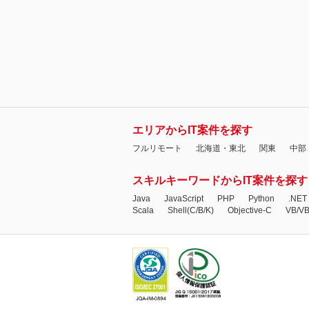
エリアからIT案件を探す
フルリモート
北海道・東北
関東
中部
スキルキーワードからIT案件を探す
Java
JavaScript
PHP
Python
.NET
Scala
Shell(C/B/K)
Objective-C
VB/V