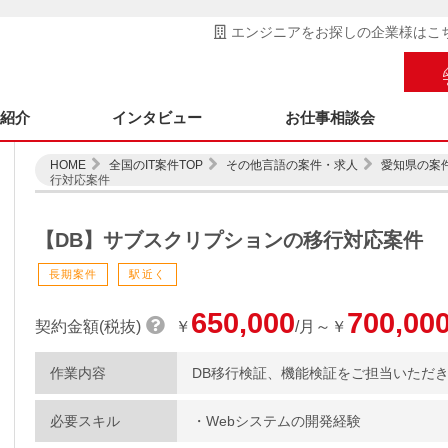
エンジニアをお探しの企業様はこ
ス紹介
インタビュー
お仕事相談会
HOME
全国のIT案件TOP
その他言語の案件・求人
愛知県の案
行対応案件
【DB】サブスクリプションの移行対応案件
長期案件
駅近く
650,000
700,00
契約金額(税抜)
￥
/月～￥
作業内容
DB移行検証、機能検証をご担当いただ
必要スキル
・Webシステムの開発経験