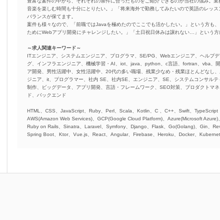
豊富な案件の中から、それぞれの条件に合ったものをご紹介できるのが当社の強み。業
音楽を楽しむ時間も十分にとりたい。」「将来海外で勤務してみたいので英語のレッス
バランスが保てます。
案件も様々なので、「前職ではJavaを極めたのでここでも活かしたい。」という方も、
ためにWebアプリ開発にチャレンジしたい。」「土日祝日休みは譲れない…」という
～求人関連キーワード～
ITエンジニア、システムエンジニア、プログラマ、SE/PG、Webエンジニア、ヘルプデ
グ、インフラエンジニア、機械学習・AI、iot、java、python、c言語、fortran、v
ア開発、男性活躍中、女性活躍中、20代の多い職場、残業少なめ・残業ほとんどなし
ジニア、it、プログラマー、社内 SE、社内SE、エンジニア、SE、システムコンサルティ
制作、ビッグデータ、アプリ開発、言語・フレームワーク、SEO対策、プロダクトマ
ド、バックエンド
HTML、CSS、JavaScript、Ruby、Perl、Scala、Kotlin、C 、C++、Swift、TypeScript
AWS(Amazon Web Services)、GCP(Google Cloud Platform)、Azure(Microsoft Azure
Ruby on Rails、Sinatra、Laravel、Symfony、Django、Flask、Go(Golang)、Gin、Rev
Spring Boot、Ktor、Vue.js、React、Angular、Firebase、Heroku、Docker、Kubernet