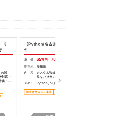
・リ
【Python/名古屋】Web開発案
【AI活
行対
件
効率化
65
70
単 価：
単 価：
万円～
万円
勤務地：
愛知県
勤務地：
件の設
内 容：
カスタムWebアプリケーションの開
内 容：
行対応 ・
発をご担当いただきます。
計書・構
スキル：
Python , SQL , その他言語 , BI
 ・顧客
スキル：
J
構築支援
担当者オススメ案件
長期案件
駅近く
価
担当者オ