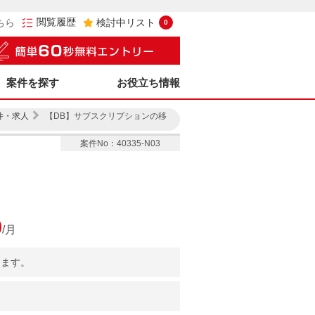
閲覧履歴
ちら
検討中リスト
0
案件を探す
お役立ち情報
件・求人
【DB】サブスクリプションの移
案件No：40335-N03
0
/月
きます。