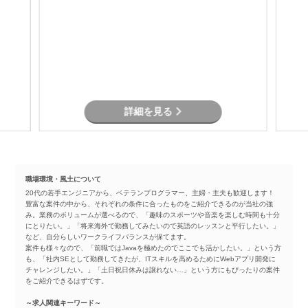
詳細を見る
職場環境・風土について
20代の若手エンジニアから、ベテランプログラマー、主婦・主夫も歓迎します！
豊富な案件の中から、それぞれの条件に合ったものをご紹介できるのが当社の強
み。業務のボリュームが選べるので、「趣味のスポーツや音楽を楽しむ時間も十分
にとりたい。」「将来海外で勤務してみたいので英語のレッスンと平行したい。」
など、自分らしいワークライフバランスが保てます。
案件も様々なので、「前職ではJavaを極めたのでここでも活かしたい。」という方
も、「社内SEとして勤務してきたが、ITスキルを高めるためにWebアプリ開発に
チャレンジしたい。」「土日祝日休みは譲れない…」という方にもぴったりの案件
をご紹介できるはずです。
～求人関連キーワード～