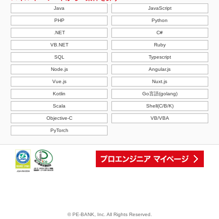
Java
JavaScript
PHP
Python
.NET
C#
VB.NET
Ruby
SQL
Typescript
Node.js
Angular.js
Vue.js
Nuxt.js
Kotlin
Go言語(golang)
Scala
Shell(C/B/K)
Objective-C
VB/VBA
PyTorch
© PE-BANK, Inc. All Rights Reserved.