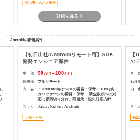
担当者オススメ案件
詳細を見る
Androidの新着案件
【初日出社/Android/リモート可】SDK
【U
開発エンジニア案件
の
90
100
単 価：
単 
万円～
万円
勤務地：
フルリモート
勤務
に
内 容：
・Android向けSDKの開発・保守 ・Unity向
内 
。 ・
けパッケージの開発・保守 ・調査依頼への対
の設
応（原因切り分け、回避策・恒久対応方針の
リ開発
説明）
スキル：
Java , Kotlin , Android
スキ
共通
リモート可
長期