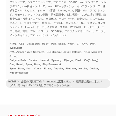
ITエンジニア、システムエンジニア、プログラマ、SE/PG、Webエンジニア、ヘル
プデスク、cae解析エンジニア、emc、PCキッティング、インフラエンジニア、機
械学習・AI、iot、java、python、c言語、fortran、vba、開発、sler、フロントエン
ド、リモート、ソフトウェア開発、男性活躍中、女性活躍中、20代の多い職場、残
業少なめ・残業ほとんどなし、土日休み、ハローワーク、転勤なし、システムエン
ジニア、it、プログラマー、社内 SE、社内SE、エンジニア、SE、システムコンサ
ルティング、Laravel、サーバサイド経験・スキル、WEB制作、ビッグデータ、ア
プリ開発、言語・フレームワーク、SEO対策、プロダクトマネージャー、データサ
イエンティスト、フロントエンド、バックエンド
HTML、CSS、JavaScript、Ruby、Perl、Scala、Kotlin、C 、C++、Swift、
TypeScript
AWS(Amazon Web Services)、GCP(Google Cloud Platform)、Azure(Microsoft
Azure)、
Ruby on Rails、Sinatra、Laravel、Symfony、Django、Flask、Go(Golang)、
Gin、Revel、Spring Boot、Play Framework
Spring Boot、Ktor、Vue.js、React、Angular、Firebase、Heroku、Docker、
Kubernetes(k8s)
HOME
全国のIT案件TOP
Androidの案件・求人
福岡県の案件・求人
【iOS】モバイルデバイス向けアプリケーションの保...