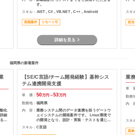
す。
スキル：
.NET , C# , VB.NET , C++ , Android
スキ
長期案件
リモート可
担当
詳細を見る
福岡県の新着案件
業
【SE/C言語/チーム開発経験】基幹シス
業
テム連携開発支援
単 
50
53
単 価：
万円～
万円
勤務
勤務地：
福岡県
内 
動化
内 容：
業務システム間のデータ連携を担うゲートウ
詳細
ェイシステムの開発案件です。 Linux環境で
るこ
の開発となり、設計・実装・テストを通じて
スキ
積み
システムの安定稼働を支える役割を担当いた
スキル：
C言語
とし
だきます。 長期案件のため、腰を据えて開発
高単
に携わりたい方におすすめです。