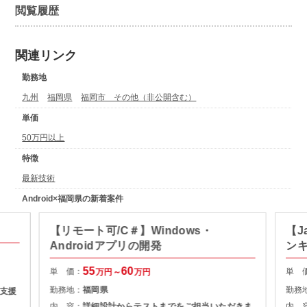
閲覧履歴
関連リンク
勤務地
九州
福岡県
福岡市 その他（非公開含む）
単価
50万円以上
特徴
最新技術
Android×福岡県の新着案件
【リモート可/C＃】Windows・
【J
Androidアプリの開発
ン
55
60
単 価：
単 
万円～
万円
勤務地：
福岡県
勤務
支援
内 容：
詳細設計からテストまでをご担当いただきま
内 