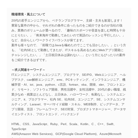
職場環境・風土について
20代の若手エンジニアから、ベテランプログラマー、主婦・主夫も歓迎します！
豊富な案件の中から、それぞれの条件に合ったものをご紹介できるのが当社の強
み。業務のボリュームが選べるので、「趣味のスポーツや音楽を楽しむ時間も十分
にとりたい。」「将来海外で勤務してみたいので英語のレッスンと平行したい。」
など、自分らしいワークライフバランスが保てます。
案件も様々なので、「前職ではJavaを極めたのでここでも活かしたい。」という方
も、「社内SEとして勤務してきたが、ITスキルを高めるためにWebアプリ開発に
チャレンジしたい。」「土日祝日休みは譲れない…」という方にもぴったりの案件
をご紹介できるはずです。
～求人関連キーワード～
ITエンジニア、システムエンジニア、プログラマ、SE/PG、Webエンジニア、ヘル
プデスク、cae解析エンジニア、emc、PCキッティング、インフラエンジニア、機
械学習・AI、iot、java、python、c言語、fortran、vba、開発、sler、フロントエン
ド、リモート、ソフトウェア開発、男性活躍中、女性活躍中、20代の多い職場、残
業少なめ・残業ほとんどなし、土日休み、ハローワーク、転勤なし、システムエン
ジニア、it、プログラマー、社内 SE、社内SE、エンジニア、SE、システムコンサ
ルティング、Laravel、サーバサイド経験・スキル、WEB制作、ビッグデータ、ア
プリ開発、言語・フレームワーク、SEO対策、プロダクトマネージャー、データサ
イエンティスト、フロントエンド、バックエンド
HTML、CSS、JavaScript、Ruby、Perl、Scala、Kotlin、C 、C++、Swift、
TypeScript
AWS(Amazon Web Services)、GCP(Google Cloud Platform)、Azure(Microsoft