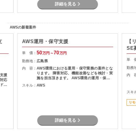
詳細を見る
AWSの新着案件
支
AWS運用・保守支援
【
SE
50
70
単 価：
万円～
万円
単 
勤務地：
広島県
勤務
内 容：
AWS環境における運用・保守業務の案件とな
ります。 障害対応、機能改善などを検討・実
支援
内 
施を担当頂きます。 AWS環境の運用・保守
対応
障害調査 マニュアル作成
ドキ
スキル：
AWS
術の検
スキ
件整理
 ・設
リモ
詳細を見る