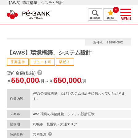
【AWS】環境構築、システム設計
0
案件No：33808-G02
【AWS】環境構築、システム設計
長期案件
リモート可
駅近く
契約金額(税抜)
550,000
650,000
￥
/月～￥
/月
AWSの環境構築、及びシステム設計等に携わっていただきま
作業内容
す。
スキル
AWS環境の構築経験、システム設計経験
勤務地
札幌市 札幌駅・大通エリア
契約形態
共同受注