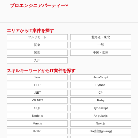
プロエンジニアパーティー
エリアからIT案件を探す
フルリモート
北海道・東北
関東
中部
関西
中国・四国
九州
スキルキーワードからIT案件を探す
Java
JavaScript
PHP
Python
.NET
C#
VB.NET
Ruby
SQL
Typescript
Node.js
Angular.js
Vue.js
Nuxt.js
Kotlin
Go言語(golang)