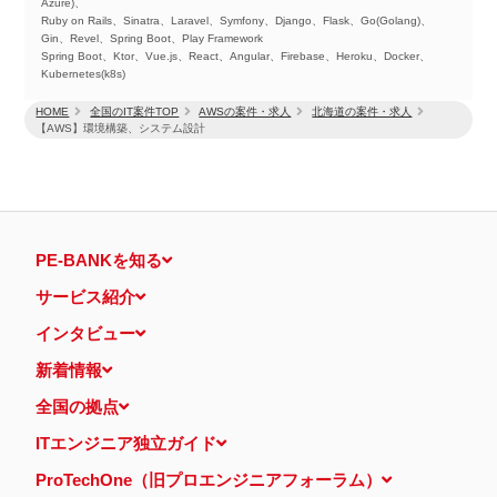
Azure)、
Ruby on Rails、Sinatra、Laravel、Symfony、Django、Flask、Go(Golang)、
Gin、Revel、Spring Boot、Play Framework
Spring Boot、Ktor、Vue.js、React、Angular、Firebase、Heroku、Docker、
Kubernetes(k8s)
HOME
全国のIT案件TOP
AWSの案件・求人
北海道の案件・求人
【AWS】環境構築、システム設計
PE-BANKを知る
サービス紹介
インタビュー
新着情報
全国の拠点
ITエンジニア独立ガイド
ProTechOne（旧プロエンジニアフォーラム）