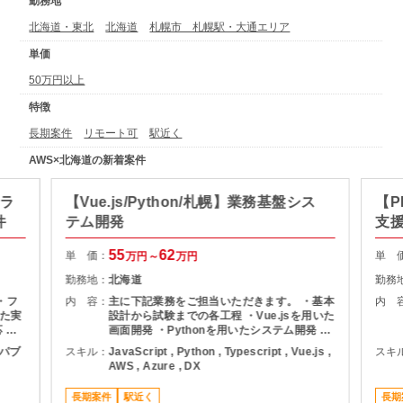
勤務地
北海道・東北
北海道
札幌市 札幌駅・大通エリア
単価
50万円以上
特徴
長期案件
リモート可
駅近く
AWS×北海道の新着案件
クラ
【Vue.js/Python/札幌】業務基盤シス
【P
件
テム開発
支
55
62
単 価：
単 
万円～
万円
勤務地：
北海道
勤務
・フ
内 容：
主に下記業務をご担当いただきます。 ・基本
内 
た実
設計から試験までの各工程 ・Vue.jsを用いた
 ・
画面開発 ・Pythonを用いたシステム開発 ・
・チー
既存機能の改善および機能追加対応 ・チーム
, パブ
スキル：
JavaScript , Python , Typescript , Vue.js ,
スキ
メンバーと連携した開発推進 ・各種テストお
AWS , Azure , DX
よび品質確認対応
長期案件
駅近く
長期