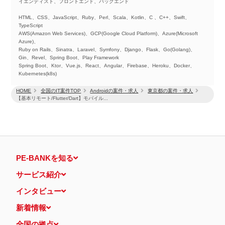
イエンティスト、フロントエンド、バックエンド
HTML、CSS、JavaScript、Ruby、Perl、Scala、Kotlin、C 、C++、Swift、
TypeScript
AWS(Amazon Web Services)、GCP(Google Cloud Platform)、Azure(Microsoft
Azure)、
Ruby on Rails、Sinatra、Laravel、Symfony、Django、Flask、Go(Golang)、
Gin、Revel、Spring Boot、Play Framework
Spring Boot、Ktor、Vue.js、React、Angular、Firebase、Heroku、Docker、
Kubernetes(k8s)
HOME
全国のIT案件TOP
Androidの案件・求人
東京都の案件・求人
【基本リモート/Flutter/Dart】モバイル...
PE-BANKを知る
サービス紹介
インタビュー
新着情報
全国の拠点