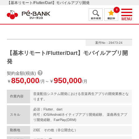
【基本リモート/Flutter/Dart】モバイルアプリ開発
0
案件No：29473-24
【基本リモート/Flutter/Dart】モバイルアプリ開
発
契約金額(税抜)
850,000
950,000
￥
/月～￥
/月
音楽配信システム開発における音楽再生アプリの開発業務とな
作業内容
ります。
必須：Flutter、dart
スキル
尚可：iOS/Androidネイティブアプリ開発経験、 楽曲再生アプ
リ開発経験、FairPlay(DRM)
勤務地
23区 その他（非公開含む）