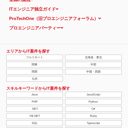
ITエンジニア独立ガイド
ProTechOne（旧プロエンジニアフォーラム）
プロエンジニアパーティー
エリアからIT案件を探す
フルリモート
北海道・東北
関東
中部
関西
中国・四国
九州
スキルキーワードからIT案件を探す
Java
JavaScript
PHP
Python
.NET
C#
VB.NET
Ruby
SQL
Typescript