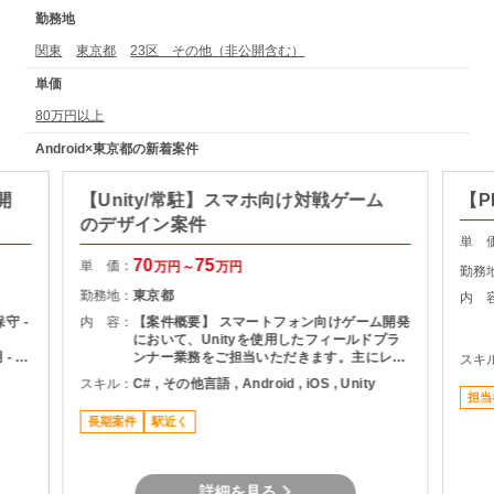
勤務地
関東
東京都
23区 その他（非公開含む）
単価
80万円以上
Android×東京都の新着案件
開
【Unity/常駐】スマホ向け対戦ゲーム
【
のデザイン案件
単 
70
75
単 価：
万円～
万円
勤務
勤務地：
東京都
内 
守 -
内 容：
【案件概要】 スマートフォン向けゲーム開発
において、Unityを使用したフィールドプラ
- 生
ンナー業務をご担当いただきます。主にレベ
スキ
、ア
ルデザインや対戦フィールドのバランス調整
スキル：
C# , その他言語 , Android , iOS , Unity
を担当いただくポジションです。 国内外で多
担当
数のユーザーを抱えるタイトル開発に携わる
長期案件
駅近く
ことができ、スマホ・コンシューマー・PC
向けゲーム開発を展開している企業案件とな
ります。 【開発環境】 ・言語：C# ・開発環
境：Unity、Photon Engine ・対応OS：
詳細を見る