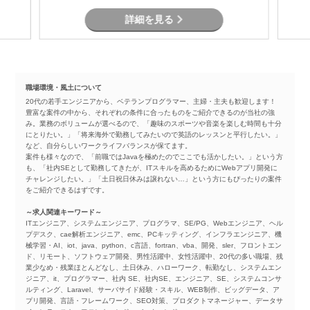
詳細を見る
職場環境・風土について
20代の若手エンジニアから、ベテランプログラマー、主婦・主夫も歓迎します！
豊富な案件の中から、それぞれの条件に合ったものをご紹介できるのが当社の強
み。業務のボリュームが選べるので、「趣味のスポーツや音楽を楽しむ時間も十分
にとりたい。」「将来海外で勤務してみたいので英語のレッスンと平行したい。」
など、自分らしいワークライフバランスが保てます。
案件も様々なので、「前職ではJavaを極めたのでここでも活かしたい。」という方
も、「社内SEとして勤務してきたが、ITスキルを高めるためにWebアプリ開発に
チャレンジしたい。」「土日祝日休みは譲れない…」という方にもぴったりの案件
をご紹介できるはずです。
～求人関連キーワード～
ITエンジニア、システムエンジニア、プログラマ、SE/PG、Webエンジニア、ヘル
プデスク、cae解析エンジニア、emc、PCキッティング、インフラエンジニア、機
械学習・AI、iot、java、python、c言語、fortran、vba、開発、sler、フロントエン
ド、リモート、ソフトウェア開発、男性活躍中、女性活躍中、20代の多い職場、残
業少なめ・残業ほとんどなし、土日休み、ハローワーク、転勤なし、システムエン
ジニア、it、プログラマー、社内 SE、社内SE、エンジニア、SE、システムコンサ
ルティング、Laravel、サーバサイド経験・スキル、WEB制作、ビッグデータ、ア
プリ開発、言語・フレームワーク、SEO対策、プロダクトマネージャー、データサ