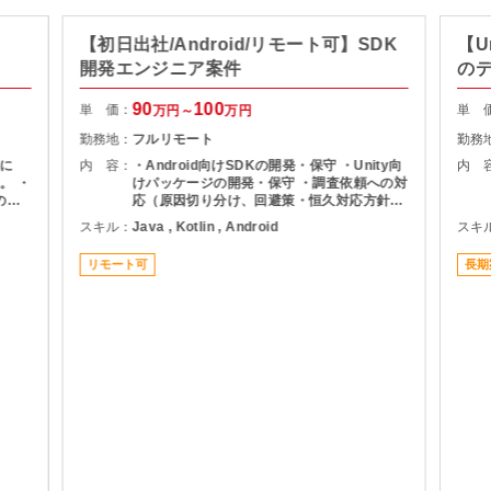
【初日出社/Android/リモート可】SDK
【U
開発エンジニア案件
の
90
100
単 価：
単 
万円～
万円
勤務地：
フルリモート
勤務
に
内 容：
・Android向けSDKの開発・保守 ・Unity向
内 
。 ・
けパッケージの開発・保守 ・調査依頼への対
の設
応（原因切り分け、回避策・恒久対応方針の
リ開発
説明）
スキル：
Java , Kotlin , Android
スキ
共通
リモート可
長期