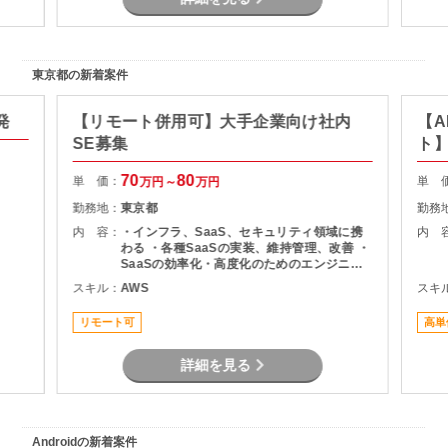
iOS、Android ・コミュニケーションツー
ル：Slack、Google Workspace 【担当工
程】 ・フィールドプランナー業務全般 ・レ
ベルデザイン（ステージ設計） ・データ入力
・対戦フィールドのレベル調整 ・バトルバラ
東京都の新着案件
ンス調整
発
【リモート併用可】大手企業向け社内
【A
SE募集
ト
70
80
単 価：
単 
万円～
万円
勤務地：
東京都
勤務
内 容：
・インフラ、SaaS、セキュリティ領域に携
内 
わる ・各種SaaSの実装、維持管理、改善 ・
SaaSの効率化・高度化のためのエンジニア
リング ・SaaSのシステム課題・障害に対す
スキル：
AWS
スキ
る対策の計画と実装 ・社内NWやオンプレサ
ーバの運用保守 ・拠点のネットワーク配備担
リモート可
高単
当
詳細を見る
Androidの新着案件