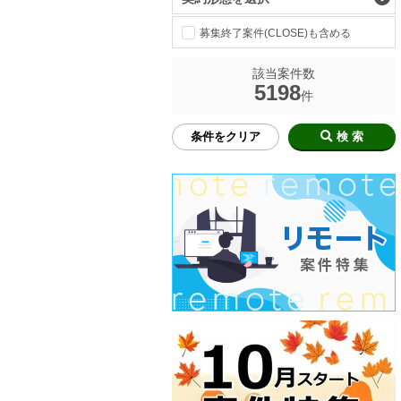
募集終了案件(CLOSE)も含める
該当案件数
5198
件
条件をクリア
検 索