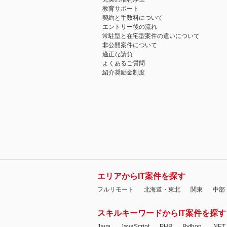
教育サポート
契約と手数料について
エントリー後の流れ
常駐型と在宅型案件の違いについて
非公開案件について
適正な請負
よくあるご質問
紹介奨励金制度
エリアからIT案件を探す
フルリモート
北海道・東北
関東
中部
スキルキーワードからIT案件を探す
Java
JavaScript
PHP
Python
.NET