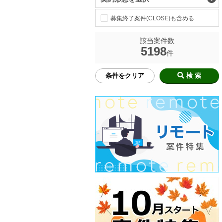
募集終了案件(CLOSE)も含める
該当案件数
5198
件
条件をクリア
検 索