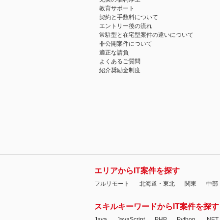
教育サポート
契約と手数料について
エントリー後の流れ
常駐型と在宅型案件の違いについて
非公開案件について
適正な請負
よくあるご質問
紹介奨励金制度
エリアからIT案件を探す
フルリモート
北海道・東北
関東
中部
スキルキーワードからIT案件を探す
Java
JavaScript
PHP
Python
.NET