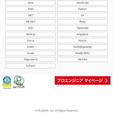
Java
JavaScript
PHP
Python
.NET
C#
VB.NET
Ruby
SQL
Typescript
Node.js
Angular.js
Vue.js
Nuxt.js
Kotlin
Go言語(golang)
Scala
Shell(C/B/K)
Objective-C
VB/VBA
PyTorch
© PE-BANK, Inc. All Rights Reserved.