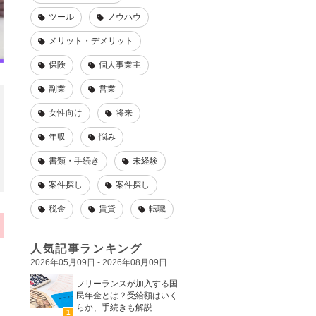
ツール
ノウハウ
メリット・デメリット
保険
個人事業主
副業
営業
女性向け
将来
年収
悩み
書類・手続き
未経験
案件探し
案件探し
税金
賃貸
転職
人気記事ランキング
2026年05月09日 - 2026年08月09日
フリーランスが加入する国
民年金とは？受給額はいく
らか、手続きも解説