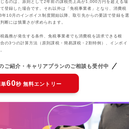
じるのは、原則として2年前の課税売上高が1,000万円を超える場
して登録した場合です。それ以外は「免税事業者」となり、消費税
23年10月のインボイス制度開始以降、取引先からの要請で登録を
の判断には慎重さが求められます。
納税義務が発生する条件、免税事業者でも消費税を請求できる根
合の3つの計算方法（原則課税・簡易課税・2割特例）、インボイ
す。
件のご紹介・キャリアプランのご相談も受付中
60
簡単
秒 無料エントリー