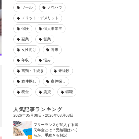
ツール
ノウハウ
メリット・デメリット
保険
個人事業主
副業
営業
女性向け
将来
年収
悩み
書類・手続き
未経験
案件探し
案件探し
税金
賃貸
転職
人気記事ランキング
2026年05月08日 - 2026年08月08日
フリーランスが加入する国
民年金とは？受給額はいく
らか、手続きも解説