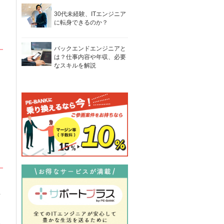
ま
30代未経験、ITエンジニア
に転身できるのか？
バックエンドエンジニアと
は？仕事内容や年収、必要
なスキルを解説
イ
を