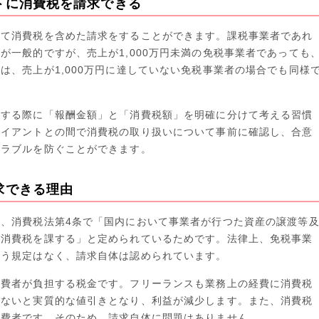
トに消費税を請求できる
して消費税を含めた請求をすることができます。課税事業者であれ
が一般的ですが、売上が1,000万円未満の免税事業者であっても
は、売上が1,000万円に達していない免税事業者の場合でも同様
認する際に「報酬金額」と「消費税額」を明確に分けて考える習慣
ライアントとの間で消費税の取り扱いについて事前に確認し、合意
トラブルを防ぐことができます。
求できる理由
、消費税法第4条で「国内において事業者が行つた資産の譲渡等
、消費税を課する」と定められているためです。法律上、免税事業
いう規定はなく、請求自体は認められています。
消費者が負担する税金です。フリーランスも業務上の経費に消費税
しないと実質的な値引きとなり、利益が減少します。また、消費税
消費者です。そのため、請求自体に問題はありません。