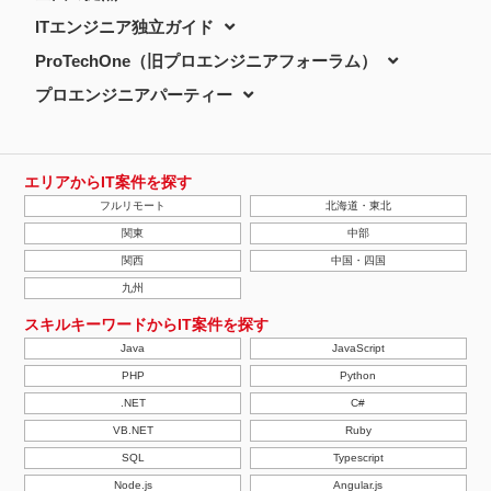
ITエンジニア独立ガイド
ProTechOne（旧プロエンジニアフォーラム）
プロエンジニアパーティー
エリアからIT案件を探す
フルリモート
北海道・東北
関東
中部
関西
中国・四国
九州
スキルキーワードからIT案件を探す
Java
JavaScript
PHP
Python
.NET
C#
VB.NET
Ruby
SQL
Typescript
Node.js
Angular.js