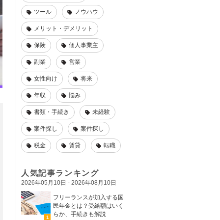
ツール
ノウハウ
メリット・デメリット
保険
個人事業主
副業
営業
女性向け
将来
年収
悩み
書類・手続き
未経験
案件探し
案件探し
税金
賃貸
転職
人気記事ランキング
2026年05月10日 - 2026年08月10日
フリーランスが加入する国
民年金とは？受給額はいく
らか、手続きも解説