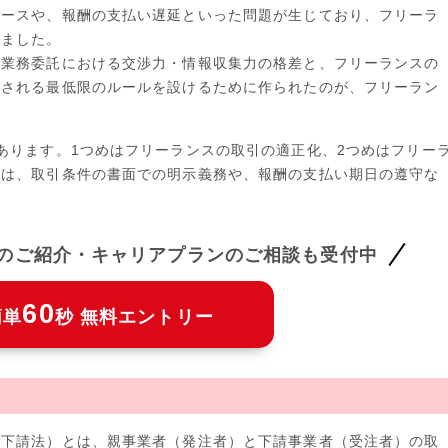
ケースや、報酬の支払い遅延といった問題が生じており、フリーラ
いました。
の業務委託における交渉力・情報収集力の格差と、フリーランスの
用される最低限のルールを設けるために作られたのが、フリーラン
あります。1つめはフリーランスの取引の適正化、2つめはフリー
には、取引条件の書面での明示義務や、報酬の支払い期日の遵守な
件のご紹介・キャリアプランのご相談も受付中
60
簡単
秒 無料エントリー
称下請法）とは、親事業者（発注者）と下請事業者（受注者）の取