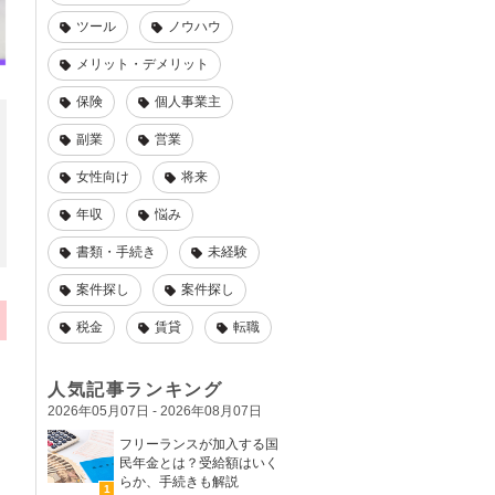
ツール
ノウハウ
メリット・デメリット
保険
個人事業主
副業
営業
女性向け
将来
年収
悩み
書類・手続き
未経験
案件探し
案件探し
税金
賃貸
転職
人気記事ランキング
2026年05月07日 - 2026年08月07日
フリーランスが加入する国
民年金とは？受給額はいく
らか、手続きも解説