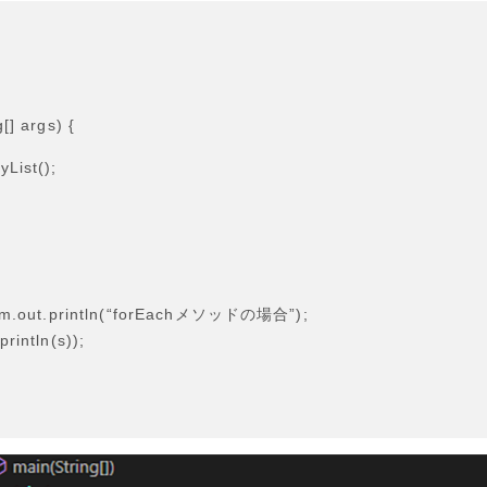
] args) {
List();
ut.println(“forEachメソッドの場合”);
rintln(s));