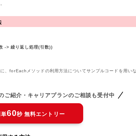
す。
法
数 -> 繰り返し処理(引数))
、forEachメソッドの利用方法についてサンプルコードを用い
件のご紹介・キャリアプランのご相談も受付中
60
簡単
秒 無料エントリー