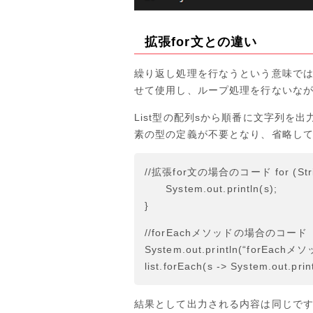
拡張for文との違い
繰り返し処理を行なうという意味では拡
せて使用し、ループ処理を行ないな
List型の配列sから順番に文字列を出
素の型の定義が不要となり、省略し
//拡張for文の場合のコード for (String 
System.out.println(s);
}
//forEachメソッドの場合のコード
System.out.println(“forEachメソ
list.forEach(s -> System.out.print
結果として出力される内容は同じですが