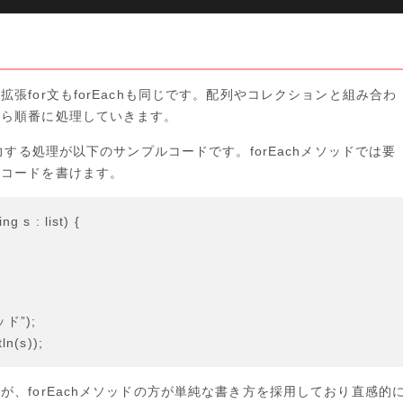
張for文もforEachも同じです。配列やコレクションと組み合わ
がら順番に処理していきます。
力する処理が以下のサンプルコードです。forEachメソッドでは要
てコードを書けます。
s : list) {
ッド”);
ln(s));
、forEachメソッドの方が単純な書き方を採用しており直感的