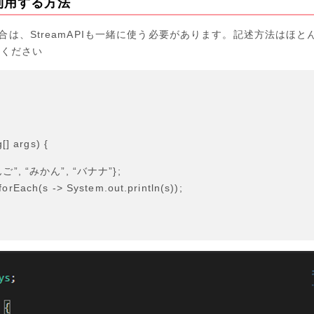
を利用する方法
場合は、StreamAPIも一緒に使う必要があります。記述方法はほと
認ください
] args) {
ご”, “みかん”, “バナナ”};
ach(s -> System.out.println(s));