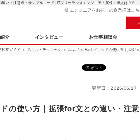
or文との違い・注意点・サンプルコード | ITフリーランスエンジニアの案件・求人はＰＥ
エンジニアをお探しの企業様はこち
ス紹介
インタビュー
お仕事相談会
ア独立ガイド
スキル・テクニック
JavaのforEachメソッドの使い方｜拡張
更新日：
2026/06/17
メソッドの使い方｜拡張for文との違い・注意