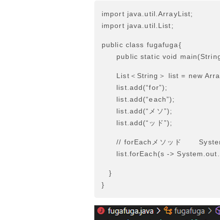
import java.util.ArrayList;
import java.util.List;
public class fugafuga{
public static void main(String[
List＜String＞ list = new Array
list.add(“for”);
list.add(“each”);
list.add(“メソ”);
list.add(“ッド”);
// forEachメソッド System.o
list.forEach(s -> System.out.p
}
}