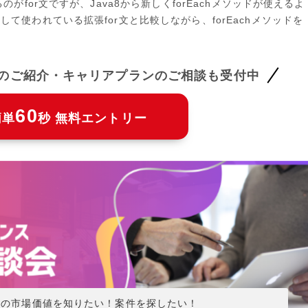
がfor文ですが、Java8から新しくforEachメソッドが使えるよ
て使われている拡張for文と比較しながら、forEachメソッドを
件のご紹介・キャリアプランのご相談も受付中
60
簡単
秒 無料エントリー
分の市場価値を知りたい！案件を探したい！