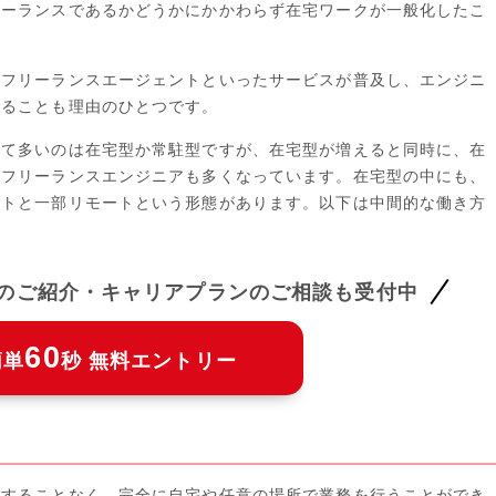
リーランスであるかどうかにかかわらず在宅ワークが一般化したこ
やフリーランスエージェントといったサービスが普及し、エンジニ
いることも理由のひとつです。
して多いのは在宅型か常駐型ですが、在宅型が増えると同時に、在
るフリーランスエンジニアも多くなっています。在宅型の中にも、
ートと一部リモートという形態があります。以下は中間的な働き方
件のご紹介・キャリアプランのご相談も受付中
60
簡単
秒 無料エントリー
勤することなく、完全に自宅や任意の場所で業務を行うことができ