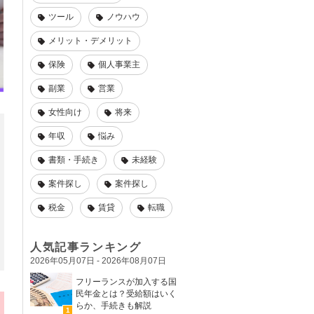
ツール
ノウハウ
メリット・デメリット
保険
個人事業主
副業
営業
女性向け
将来
年収
悩み
書類・手続き
未経験
案件探し
案件探し
税金
賃貸
転職
人気記事ランキング
2026年05月07日 - 2026年08月07日
フリーランスが加入する国
民年金とは？受給額はいく
らか、手続きも解説