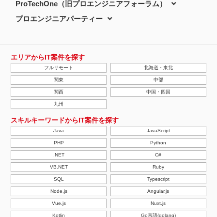
ProTechOne（旧プロエンジニアフォーラム）
プロエンジニアパーティー
エリアからIT案件を探す
フルリモート
北海道・東北
関東
中部
関西
中国・四国
九州
スキルキーワードからIT案件を探す
Java
JavaScript
PHP
Python
.NET
C#
VB.NET
Ruby
SQL
Typescript
Node.js
Angular.js
Vue.js
Nuxt.js
Kotlin
Go言語(golang)