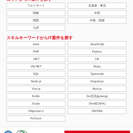
フルリモート
北海道・東北
関東
中部
関西
中国・四国
九州
スキルキーワードからIT案件を探す
Java
JavaScript
PHP
Python
.NET
C#
VB.NET
Ruby
SQL
Typescript
Node.js
Angular.js
Vue.js
Nuxt.js
Kotlin
Go言語(golang)
Scala
Shell(C/B/K)
Objective-C
VB/VBA
PyTorch