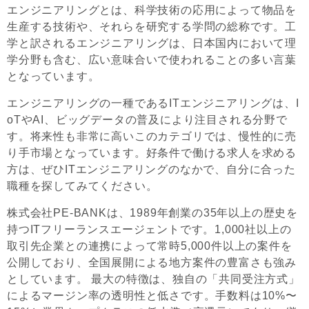
エンジニアリングとは、科学技術の応用によって物品を
生産する技術や、それらを研究する学問の総称です。工
学と訳されるエンジニアリングは、日本国内において理
学分野も含む、広い意味合いで使われることの多い言葉
となっています。
エンジニアリングの一種であるITエンジニアリングは、I
oTやAI、ビッグデータの普及により注目される分野で
す。将来性も非常に高いこのカテゴリでは、慢性的に売
り手市場となっています。好条件で働ける求人を求める
方は、ぜひITエンジニアリングのなかで、自分に合った
職種を探してみてください。
株式会社PE-BANKは、1989年創業の35年以上の歴史を
持つITフリーランスエージェントです。1,000社以上の
取引先企業との連携によって常時5,000件以上の案件を
公開しており、全国展開による地方案件の豊富さも強み
としています。 最大の特徴は、独自の「共同受注方式」
によるマージン率の透明性と低さです。手数料は10%〜