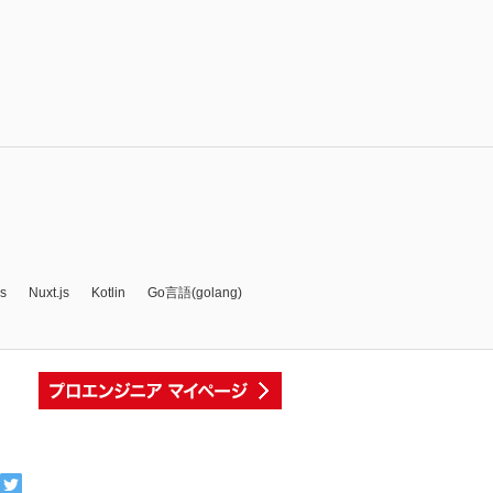
js
Nuxt.js
Kotlin
Go言語(golang)