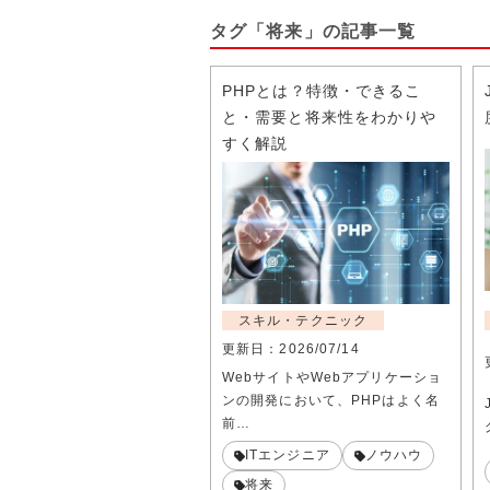
タグ「将来」の記事一覧
PHPとは？特徴・できるこ
と・需要と将来性をわかりや
すく解説
スキル・テクニック
更新日：
2026/07/14
WebサイトやWebアプリケーショ
ンの開発において、PHPはよく名
前…
ITエンジニア
ノウハウ
将来