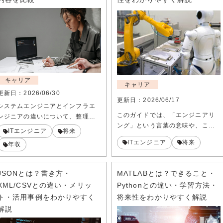
キャリア
キャリア
更新日：
2026/06/30
更新日：
2026/06/17
システムエンジニアとインフラエ
このガイドでは、「エンジニアリ
ンジニアの違いについて、整理…
ング」という言葉の意味や、こ…
ITエンジニア
将来
ITエンジニア
将来
年収
JSONとは？書き方・
MATLABとは？できること・
XML/CSVとの違い・メリッ
Pythonとの違い・学習方法・
ト・活用事例をわかりやすく
将来性をわかりやすく解説
解説