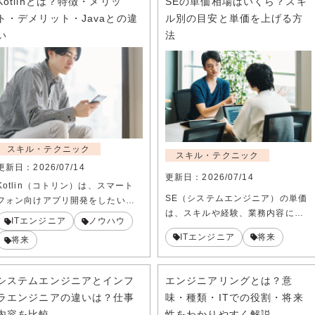
Kotlinとは？特徴・メリッ
SEの単価相場はいくら？スキ
ト・デメリット・Javaとの違
ル別の目安と単価を上げる方
い
法
スキル・テクニック
スキル・テクニック
更新日：
2026/07/14
更新日：
2026/07/14
Kotlin（コトリン）は、スマート
SE（システムエンジニア）の単価
フォン向けアプリ開発をしたい…
は、スキルや経験、業務内容に…
ITエンジニア
ノウハウ
ITエンジニア
将来
将来
システムエンジニアとインフ
エンジニアリングとは？意
ラエンジニアの違いは？仕事
味・種類・ITでの役割・将来
内容を比較
性をわかりやすく解説