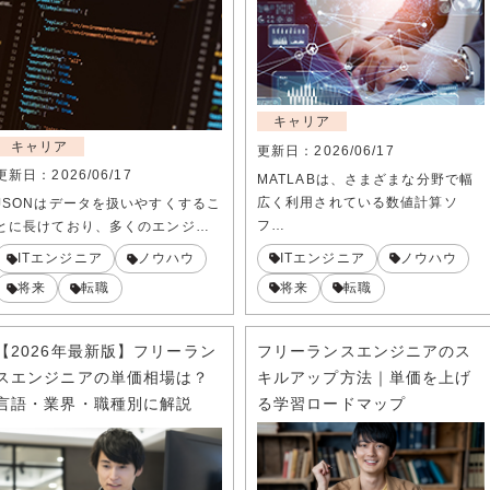
キャリア
キャリア
更新日：
2026/06/17
更新日：
2026/06/17
MATLABは、さまざまな分野で幅
広く利用されている数値計算ソ
JSONはデータを扱いやすくするこ
フ…
とに長けており、多くのエンジ…
ITエンジニア
ノウハウ
ITエンジニア
ノウハウ
将来
転職
将来
転職
【2026年最新版】フリーラン
フリーランスエンジニアのス
スエンジニアの単価相場は？
キルアップ方法｜単価を上げ
言語・業界・職種別に解説
る学習ロードマップ