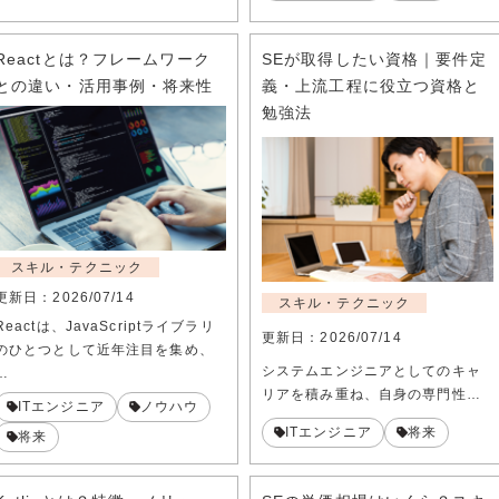
Reactとは？フレームワーク
SEが取得したい資格｜要件定
との違い・活用事例・将来性
義・上流工程に役立つ資格と
勉強法
スキル・テクニック
更新日：
2026/07/14
スキル・テクニック
Reactは、JavaScriptライブラリ
更新日：
2026/07/14
のひとつとして近年注目を集め、
システムエンジニアとしてのキャ
…
リアを積み重ね、自身の専門性…
ITエンジニア
ノウハウ
ITエンジニア
将来
将来