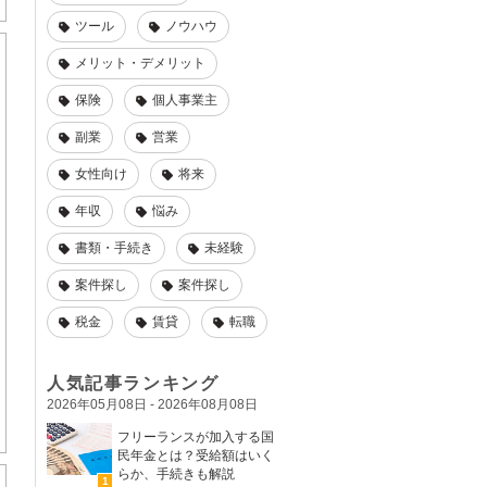
ツール
ノウハウ
メリット・デメリット
保険
個人事業主
副業
営業
女性向け
将来
年収
悩み
書類・手続き
未経験
案件探し
案件探し
税金
賃貸
転職
人気記事ランキング
2026年05月08日 - 2026年08月08日
フリーランスが加入する国
民年金とは？受給額はいく
らか、手続きも解説